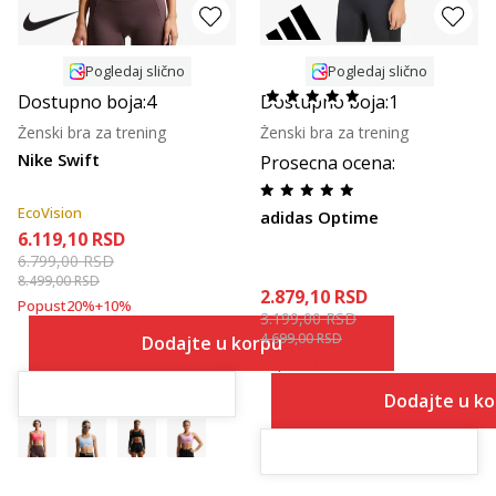
Pogledaj slično
Pogledaj slično
Dostupno boja:
4
Dostupno boja:
1
Ženski bra za trening
Ženski bra za trening
Nike Swift
Prosecna ocena
:
EcoVision
adidas Optime
6.119,10
RSD
6.799,00
RSD
8.499,00
RSD
2.879,10
RSD
Popust
20
%
+
10
%
3.199,00
RSD
4.699,00
RSD
Dodajte u korpu
Popust
31
%
+
10
%
Dodajte u k