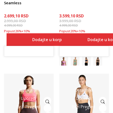
Seamless
2.699,10
RSD
3.599,10
RSD
2.999,00
RSD
3.999,00
RSD
4.099,00
RSD
4.999,00
RSD
Popust
26
%
+
10
%
Popust
20
%
+
10
%
Dodajte u korpu
Dodajte u k
Detaljnije
Detaljnije
Uporedi
Uporedi
Brzi Pregled
Brzi Pregled