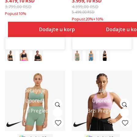
3.419,10
RSD
3.959,10
RSD
3.799,00
RSD
4.399,00
RSD
5.499,00
RSD
Popust
10
%
Popust
20
%
+
10
%
Dodajte u korpu
Dodajte u k
Detaljnije
Detaljnije
Uporedi
Uporedi
Brzi Pregled
Brzi Pregled