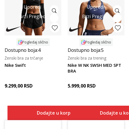
Uporedi
Uporedi
Brzi Pregled
Brzi Pregled
Pogledaj slično
Pogledaj slično
Dostupno boja:
4
Dostupno boja:
5
Ženski bra za trčanje
Ženski bra za trening
Nike Swift
Nike W NK SWSH MED SPT
BRA
9.299,00
RSD
5.999,00
RSD
Dodajte u korpu
Dodajte u k