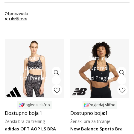
74
proizvoda
Obriši sve
Detaljnije
Detaljnije
Uporedi
Uporedi
Brzi Pregled
Brzi Pregled
Pogledaj slično
Pogledaj slično
Dostupno boja:
1
Dostupno boja:
1
Ženski bra za trening
Ženski bra za trčanje
adidas OPT AOP LS BRA
New Balance Sports Bra