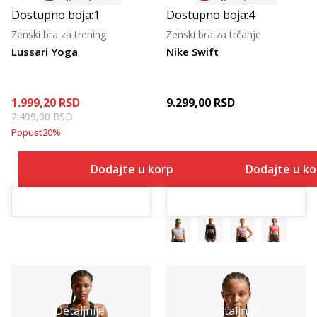
Dostupno boja:
1
Dostupno boja:
4
Ženski bra za trening
Ženski bra za trčanje
Lussari Yoga
Nike Swift
1.999,20
RSD
9.299,00
RSD
2.499,00
RSD
Popust
20
%
Dodajte u korpu
Dodajte u k
Detaljnije
Detaljnije