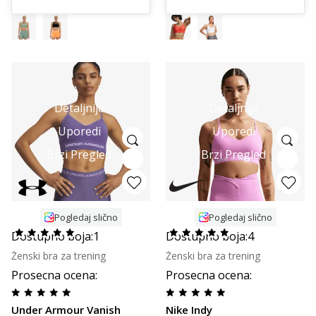
Detaljnije
Detaljnije
Uporedi
Uporedi
Brzi Pregled
Brzi Pregled
Pogledaj slično
Pogledaj slično
Dostupno boja:
1
Dostupno boja:
4
Ženski bra za trening
Ženski bra za trening
Prosecna ocena
:
Prosecna ocena
:
Under Armour Vanish
Nike Indy