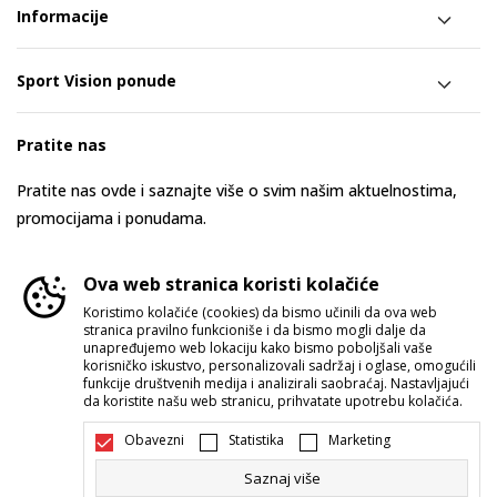
Informacije
Sport Vision ponude
Pratite nas
Pratite nas ovde i saznajte više o svim našim aktuelnostima,
promocijama i ponudama.
Ova web stranica koristi kolačiće
Koristimo kolačiće (cookies) da bismo učinili da ova web
stranica pravilno funkcioniše i da bismo mogli dalje da
unapređujemo web lokaciju kako bismo poboljšali vaše
korisničko iskustvo, personalizovali sadržaj i oglase, omogućili
funkcije društvenih medija i analizirali saobraćaj. Nastavljajući
da koristite našu web stranicu, prihvatate upotrebu kolačića.
Srbija
Promenite
Obavezni
Statistika
Marketing
Saznaj više