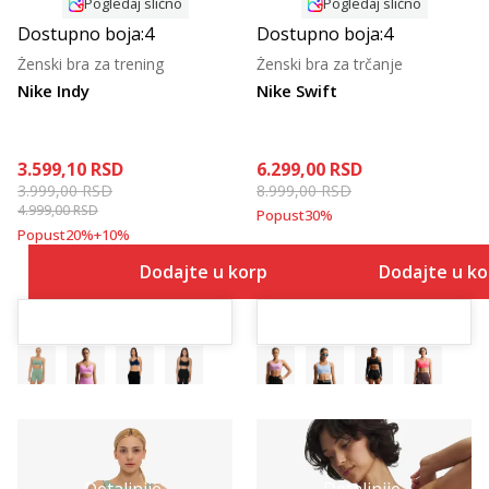
Pogledaj slično
Pogledaj slično
Dostupno boja:
4
Dostupno boja:
4
Ženski bra za trening
Ženski bra za trčanje
Nike Indy
Nike Swift
3.599,10
RSD
6.299,00
RSD
3.999,00
RSD
8.999,00
RSD
4.999,00
RSD
Popust
30
%
Popust
20
%
+
10
%
Dodajte u korpu
Dodajte u k