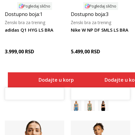
Pogledaj slično
Pogledaj slično
Dostupno boja:
1
Dostupno boja:
3
Ženski bra za trening
Ženski bra za trening
adidas Q1 HYG LS BRA
Nike W NP DF SMLS LS BRA
3.999,00
RSD
5.499,00
RSD
Dodajte u korpu
Dodajte u k