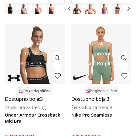
Detaljnije
Detaljnije
Uporedi
Uporedi
Brzi Pregled
Brzi Pregled
Pogledaj slično
Pogledaj slično
Dostupno boja:
3
Dostupno boja:
3
Ženski bra za trening
Ženski bra za trening
Under Armour Crossback
Nike Pro Seamless
Mid Bra