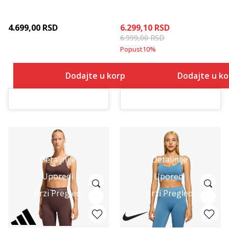
4.699,00
RSD
6.299,10
RSD
6.999,00
RSD
Popust
10
%
Dodajte u korpu
Dodajte u k
Detaljnije
Detaljnije
Uporedi
Uporedi
Brzi Pregled
Brzi Pregled