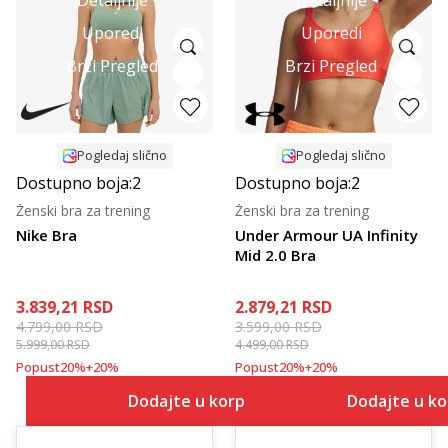
Detaljnije
Detaljnije
Uporedi
Uporedi
Brzi Pregled
Brzi Pregled
Pogledaj slično
Pogledaj slično
Dostupno boja:
2
Dostupno boja:
2
Ženski bra za trening
Ženski bra za trening
Nike Bra
Under Armour UA Infinity
Mid 2.0 Bra
3.839,21
RSD
2.879,21
RSD
4.799,00
RSD
3.599,00
RSD
5.999,00
RSD
4.499,00
RSD
Popust
20
%
+
20
%
Popust
20
%
+
20
%
Dodajte u korpu
Dodajte u k