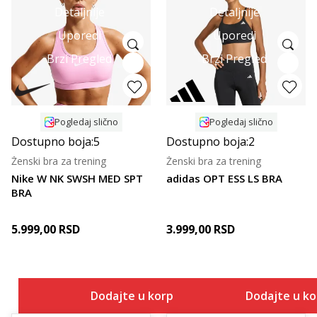
Detaljnije
Detaljnije
Uporedi
Uporedi
Brzi Pregled
Brzi Pregled
Pogledaj slično
Pogledaj slično
Dostupno boja:
5
Dostupno boja:
2
Ženski bra za trening
Ženski bra za trening
Nike W NK SWSH MED SPT
adidas OPT ESS LS BRA
BRA
5.999,00
RSD
3.999,00
RSD
Dodajte u korpu
Dodajte u k