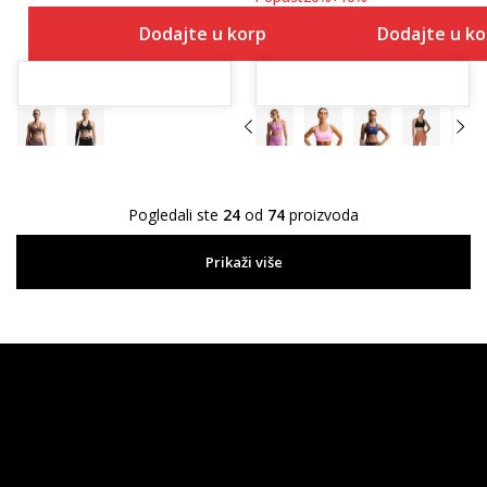
Dodajte u korpu
Dodajte u k
Pogledali ste
24
od
74
proizvoda
Prikaži više