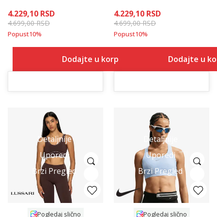
4.229,10
RSD
4.229,10
RSD
4.699,00
RSD
4.699,00
RSD
Popust
10
%
Popust
10
%
Dodajte u korpu
Dodajte u k
Detaljnije
Detaljnije
Uporedi
Uporedi
Brzi Pregled
Brzi Pregled
Pogledaj slično
Pogledaj slično