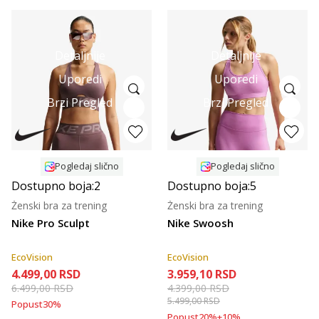
Detaljnije
Detaljnije
Uporedi
Uporedi
Brzi Pregled
Brzi Pregled
Pogledaj slično
Pogledaj slično
Dostupno boja:
2
Dostupno boja:
5
Ženski bra za trening
Ženski bra za trening
Nike Pro Sculpt
Nike Swoosh
EcoVision
EcoVision
4.499,00
RSD
3.959,10
RSD
6.499,00
RSD
4.399,00
RSD
5.499,00
RSD
Popust
30
%
Popust
20
%
+
10
%