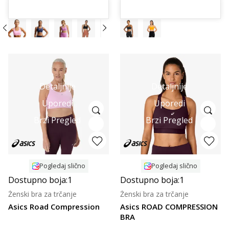
Detaljnije
Detaljnije
Uporedi
Uporedi
Brzi Pregled
Brzi Pregled
Pogledaj slično
Pogledaj slično
Dostupno boja:
1
Dostupno boja:
1
Ženski bra za trčanje
Ženski bra za trčanje
Asics Road Compression
Asics ROAD COMPRESSION
BRA