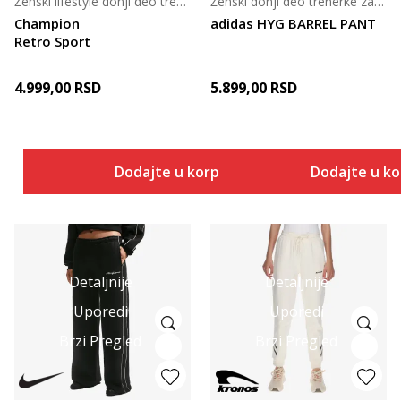
Ženski lifestyle donji deo trenerke
Ženski donji deo trenerke za trening
Champion
adidas HYG BARREL PANT
Retro Sport
4.999,00
RSD
5.899,00
RSD
Dodajte u korpu
Dodajte u k
Detaljnije
Detaljnije
Uporedi
Uporedi
Brzi Pregled
Brzi Pregled