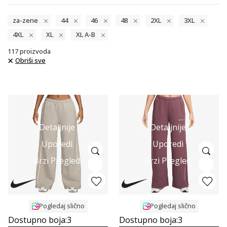
za-zene
44
46
48
2XL
3XL
4XL
XL
XL A-B
117
proizvoda
Obriši sve
Detaljnije
Detaljnije
Uporedi
Uporedi
Brzi Pregled
Brzi Pregled
Pogledaj slično
Pogledaj slično
Dostupno boja:
3
Dostupno boja:
3