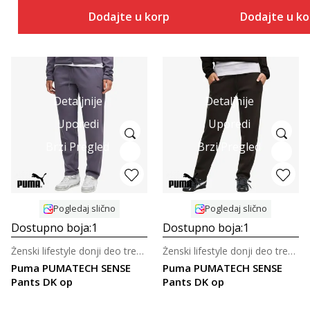
Dodajte u korpu
Dodajte u k
Detaljnije
Detaljnije
Uporedi
Uporedi
Brzi Pregled
Brzi Pregled
Pogledaj slično
Pogledaj slično
Dostupno boja:
1
Dostupno boja:
1
Ženski lifestyle donji deo trenerke
Ženski lifestyle donji deo trenerke
Puma PUMATECH SENSE
Puma PUMATECH SENSE
Pants DK op
Pants DK op