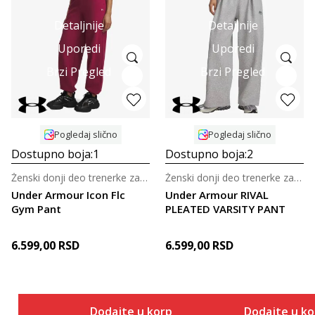
Detaljnije
Detaljnije
Uporedi
Uporedi
Brzi Pregled
Brzi Pregled
Pogledaj slično
Pogledaj slično
Dostupno boja:
1
Dostupno boja:
2
Ženski donji deo trenerke za trening
Ženski donji deo trenerke za trening
Under Armour Icon Flc
Under Armour RIVAL
Gym Pant
PLEATED VARSITY PANT
6.599,00
RSD
6.599,00
RSD
Dodajte u korpu
Dodajte u k