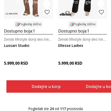
Brzi Pregled
Brzi Pregled
Pogledaj slično
Pogledaj slično
Dostupno boja:
1
Dostupno boja:
1
Ženski lifestyle donji deo trenerke
Ženski lifestyle donji deo trenerke
Lussari Studio
Ellesse Ladies
5.999,00
RSD
5.999,00
RSD
Dodajte u korpu
Dodajte u k
Pogledali ste
24
od
117
proizvoda