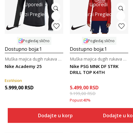
Uporedi
Uporedi
Brzi Pregled
Brzi Pregled
Pogledaj slično
Pogledaj slično
Dostupno boja:
1
Dostupno boja:
1
Muška majica dugih rukava za fudbal
Muška majica dugih rukava za fudbal
Nike Academy 25
Nike PSG MNK DF STRK
DRILL TOP K4TH
EcoVision
5.999,00
RSD
5.499,00
RSD
9.199,00
RSD
Popust
40
%
Dodajte u korpu
Dodajte u k