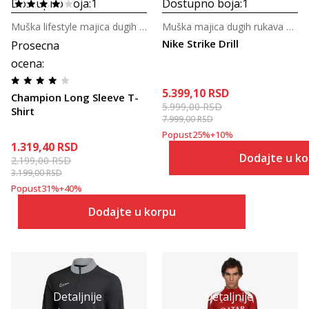
Dostupno boja:
1
Dostupno boja:
1
Muška lifestyle majica dugih rukava
Muška majica dugih rukava za fudbal
Nike Strike Drill
Prosecna
ocena
:
5.399,10
RSD
Champion Long Sleeve T-
5.999,00
RSD
Shirt
7.999,00
RSD
Popust
25
%
+
10
%
1.319,40
RSD
Dodajte u k
2.199,00
RSD
3.199,00
RSD
Popust
31
%
+
40
%
Dodajte u korpu
Detaljnije
Detaljnije