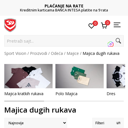
RATE
POZOVITE NAS
SA platite na 9 rata
011 422 1422
0
0
Pretraži
Sport Vision
Proizvodi
Odeća
Majice
Majica dugih rukava
Majica kratkih rukava
Polo Majica
Dres
Majica dugih rukava
Filteri