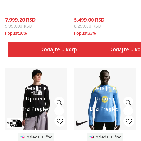
7.999,20
RSD
5.499,00
RSD
9.999,00
RSD
8.299,00
RSD
Popust
20
%
Popust
33
%
Dodajte u korpu
Dodajte u k
Detaljnije
Detaljnije
Uporedi
Uporedi
Brzi Pregled
Brzi Pregled
Pogledaj slično
Pogledaj slično