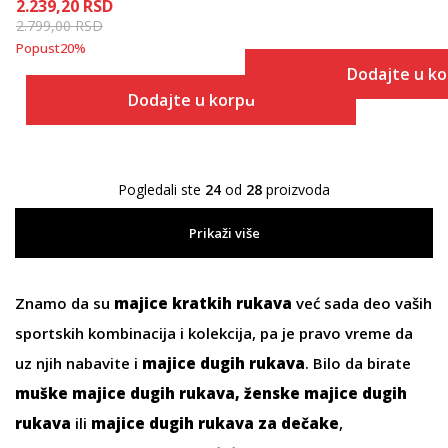
2.239,20
RSD
2.799,00
RSD
Popust
20
%
Dodajte u k
Dodajte u korpu
Pogledali ste
24
od
28
proizvoda
Prikaži više
Znamo da su
majice kratkih rukava
već sada deo vaših
sportskih kombinacija i kolekcija, pa je pravo vreme da
uz njih nabavite i
majice dugih rukava
. Bilo da birate
muške majice dugih rukava
,
ženske majice dugih
rukava
ili
majice dugih rukava za dečake
,