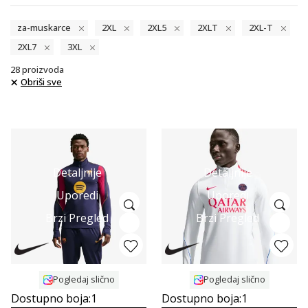
za-muskarce
2XL
2XL5
2XLT
2XL-T
2XL7
3XL
28
proizvoda
Obriši sve
Detaljnije
Detaljnije
Uporedi
Uporedi
Brzi Pregled
Brzi Pregled
Pogledaj slično
Pogledaj slično
Dostupno boja:
1
Dostupno boja:
1