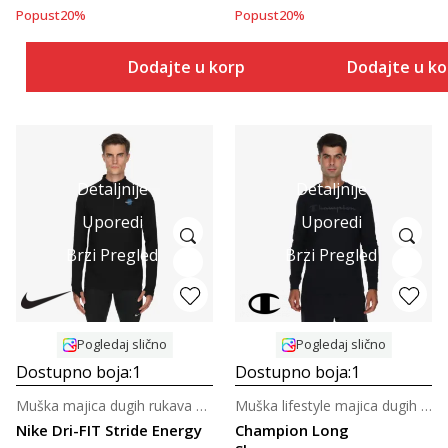
Popust
20
%
Popust
20
%
Dodajte u korpu
Dodajte u k
Detaljnije
Detaljnije
Uporedi
Uporedi
Brzi Pregled
Brzi Pregled
Pogledaj slično
Pogledaj slično
Dostupno boja:
1
Dostupno boja:
1
Muška majica dugih rukava za trčanje
Muška lifestyle majica dugih rukava
Nike Dri-FIT Stride Energy
Champion Long