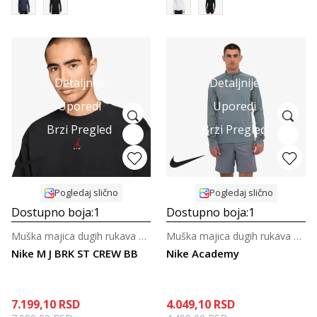
Detaljnije
Detaljnije
Uporedi
Uporedi
Brzi Pregled
Brzi Pregled
Pogledaj slično
Pogledaj slično
Dostupno boja:
1
Dostupno boja:
1
Muška majica dugih rukava za košarku
Muška majica dugih rukava za fudbal
Nike M J BRK ST CREW BB
Nike Academy
7.199,10
RSD
4.049,10
RSD