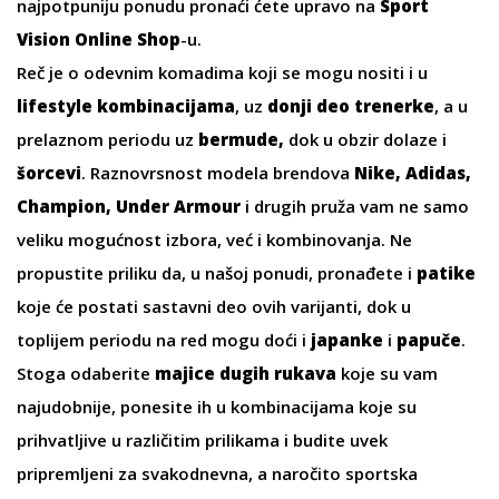
najpotpuniju ponudu pronaći ćete upravo na
Sport
Vision Online Shop
-u.
Reč je o odevnim komadima koji se mogu nositi i u
lifestyle kombinacijama
, uz
donji deo trenerke
, a u
prelaznom periodu uz
bermude
,
dok u obzir dolaze i
šorcevi
. Raznovrsnost modela brendova
Nike, Adidas,
Champion, Under Armour
i drugih pruža vam ne samo
veliku mogućnost izbora, već i kombinovanja. Ne
propustite priliku da, u našoj ponudi, pronađete i
patike
koje će postati sastavni deo ovih varijanti, dok u
toplijem periodu na red mogu doći i
japanke
i
papuče
.
Stoga odaberite
majice dugih rukava
koje su vam
najudobnije, ponesite ih u kombinacijama koje su
prihvatljive u različitim prilikama i budite uvek
pripremljeni za svakodnevna, a naročito sportska