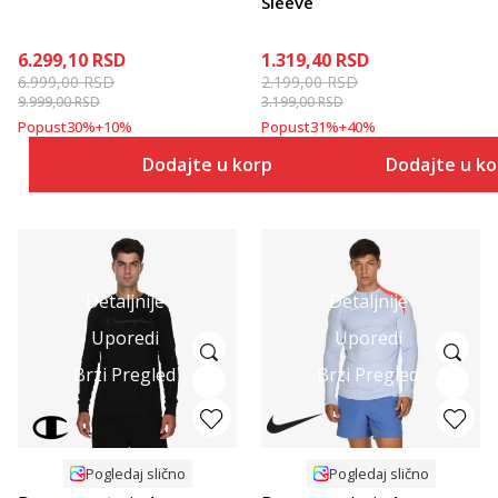
Sleeve
6.299,10
RSD
1.319,40
RSD
6.999,00
RSD
2.199,00
RSD
9.999,00
RSD
3.199,00
RSD
Popust
30
%
+
10
%
Popust
31
%
+
40
%
Dodajte u korpu
Dodajte u k
Detaljnije
Detaljnije
Uporedi
Uporedi
Brzi Pregled
Brzi Pregled
Pogledaj slično
Pogledaj slično