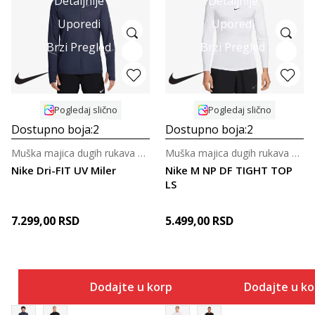
Detaljnije
Detaljnije
Uporedi
Uporedi
Brzi Pregled
Brzi Pregled
Pogledaj slično
Pogledaj slično
Dostupno boja:
2
Dostupno boja:
2
Muška majica dugih rukava za trčanje
Muška majica dugih rukava za trening
Nike Dri-FIT UV Miler
Nike M NP DF TIGHT TOP
LS
7.299,00
RSD
5.499,00
RSD
Dodajte u korpu
Dodajte u k