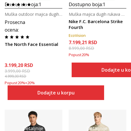
Dostupno boja:
1
Dostupno boja:
1
Muška outdoor majica dugih rukava
Muška majica dugih rukava za fudbal
Nike F.C. Barcelona Strike
Prosecna
Fourth
ocena
:
EcoVision
7.199,21
RSD
The North Face Essential
8.999,00
RSD
Popust
20
%
3.199,20
RSD
Dodajte u k
3.999,00
RSD
4.999,00
RSD
Popust
20
%
+
20
%
Dodajte u korpu
Detaljnije
Detaljnije