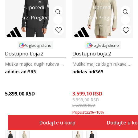
Uporedi
Uporedi
Brzi Pregled
Brzi Pregled
Pogledaj slično
Pogledaj slično
Dostupno boja:
2
Dostupno boja:
2
Muška majica dugih rukava za trčanje
Muška majica dugih rukava za trčanje
adidas adi365
adidas adi365
5.899,00
RSD
3.599,10
RSD
3.999,00
RSD
5.899,00
RSD
Popust
32
%
+
10
%
Dodajte u korpu
Dodajte u k