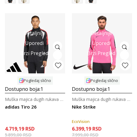
Detaljnije
Detaljnije
Uporedi
Uporedi
Brzi Pregled
Brzi Pregled
Pogledaj slično
Pogledaj slično
Dostupno boja:
1
Dostupno boja:
1
Muška majica dugih rukava za fudbal
Muška majica dugih rukava za fudbal
adidas Tiro 26
Nike Strike
EcoVision
4.719,19
RSD
6.399,19
RSD
5.899,00
RSD
7.999,00
RSD