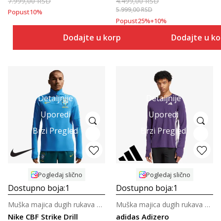
7.999,00
RSD
4.499,00
RSD
5.999,00
RSD
Popust
10
%
Popust
25
%
+
10
%
Dodajte u korpu
Dodajte u k
Detaljnije
Detaljnije
Uporedi
Uporedi
Brzi Pregled
Brzi Pregled
Pogledaj slično
Pogledaj slično
Dostupno boja:
1
Dostupno boja:
1
Muška majica dugih rukava za fudbal
Muška majica dugih rukava za trčanje
Nike CBF Strike Drill
adidas Adizero