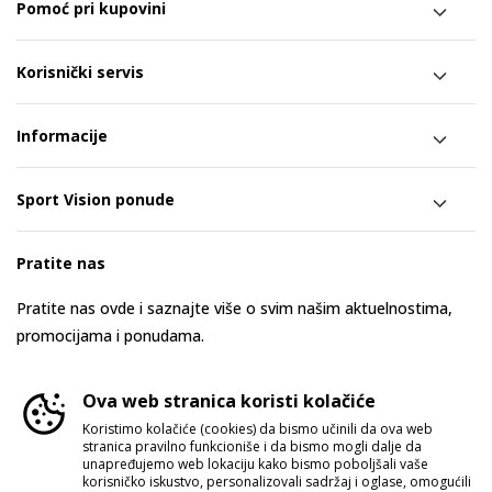
Pomoć pri kupovini
Korisnički servis
Informacije
Sport Vision ponude
Pratite nas
Pratite nas ovde i saznajte više o svim našim aktuelnostima,
promocijama i ponudama.
Ova web stranica koristi kolačiće
Koristimo kolačiće (cookies) da bismo učinili da ova web
stranica pravilno funkcioniše i da bismo mogli dalje da
unapređujemo web lokaciju kako bismo poboljšali vaše
korisničko iskustvo, personalizovali sadržaj i oglase, omogućili