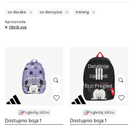
za-decake
za-devojcice
trening
4
proizvoda
Obriši sve
Detaljnije
Detaljnije
Uporedi
Uporedi
Brzi Pregled
Brzi Pregled
Pogledaj slično
Pogledaj slično
Dostupno boja:
1
Dostupno boja:
1