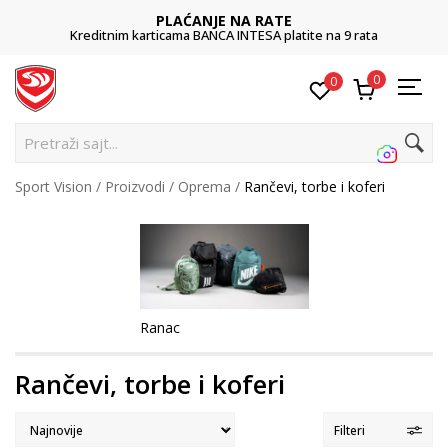
PLAĆANJE NA RATE
Kreditnim karticama BANCA INTESA platite na 9 rata
0
0
Pretraži sajt...
Sport Vision
Proizvodi
Oprema
Rančevi, torbe i koferi
Ranac
Rančevi, torbe i koferi
Filteri