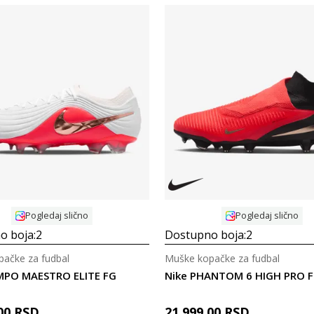
Uporedi
Uporedi
Pogledaj slično
Pogledaj slično
o boja:
2
Dostupno boja:
2
ačke za fudbal
Muške kopačke za fudbal
EMPO MAESTRO ELITE FG
Nike PHANTOM 6 HIGH PRO 
00
RSD
21.999,00
RSD