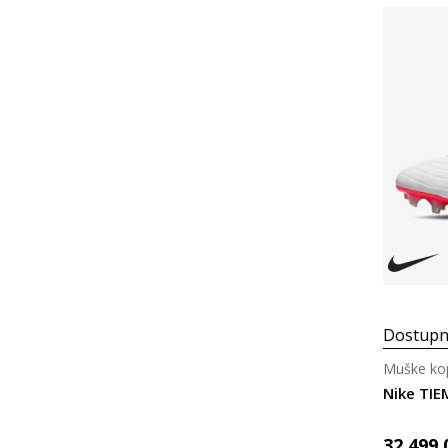
Dostupn
Muške kop
Nike TI
32.499,