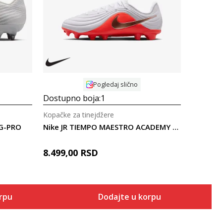
Uporedi
Pogledaj slično
Dostupno boja:
1
Kopačke za tinejdžere
SG-PRO
Nike JR TIEMPO MAESTRO ACADEMY FGMG
8.499,00
RSD
orpu
Dodajte u korpu