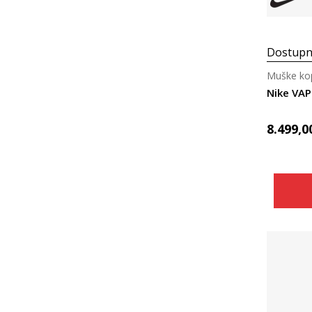
Dostupn
Muške kop
Nike VA
8.499,0