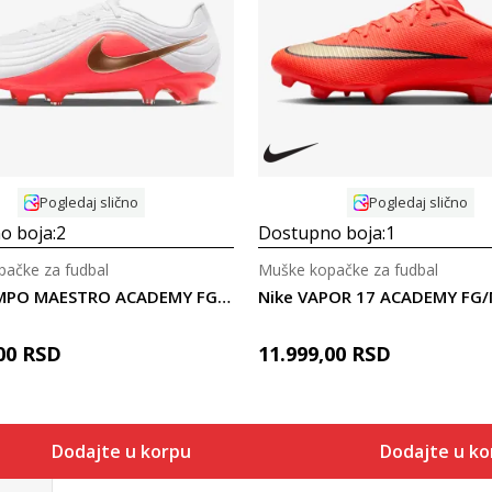
Uporedi
Uporedi
Pogledaj slično
Pogledaj slično
o boja:
2
Dostupno boja:
1
ačke za fudbal
Muške kopačke za fudbal
Nike TIEMPO MAESTRO ACADEMY FG/MG
Nike VAPOR 17 ACADEMY FG
00
RSD
11.999,00
RSD
Dodajte u korpu
Dodajte u k