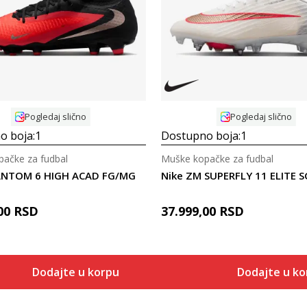
Uporedi
Uporedi
Pogledaj slično
Pogledaj slično
o boja:
1
Dostupno boja:
1
ačke za fudbal
Muške kopačke za fudbal
ANTOM 6 HIGH ACAD FG/MG
Nike ZM SUPERFLY 11 ELITE 
00
RSD
37.999,00
RSD
Dodajte u korpu
Dodajte u k