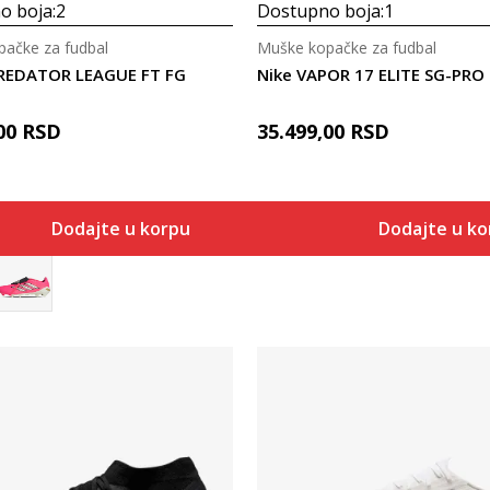
o boja:
2
Dostupno boja:
1
ačke za fudbal
Muške kopačke za fudbal
PREDATOR LEAGUE FT FG
Nike VAPOR 17 ELITE SG-PRO
00
RSD
35.499,00
RSD
Dodajte u korpu
Dodajte u k