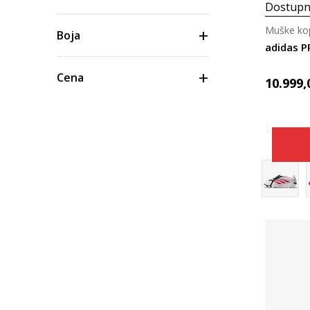
Dostupn
Muške kop
Boja
adidas 
Cena
10.999,
Materijal