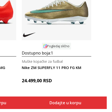
Uporedi
Pogledaj slično
Dostupno boja:
1
Muške kopačke za fudbal
/MG
Nike ZM SUPERFLY 11 PRO FG KM
24.499,00
RSD
orpu
Dodajte u korpu