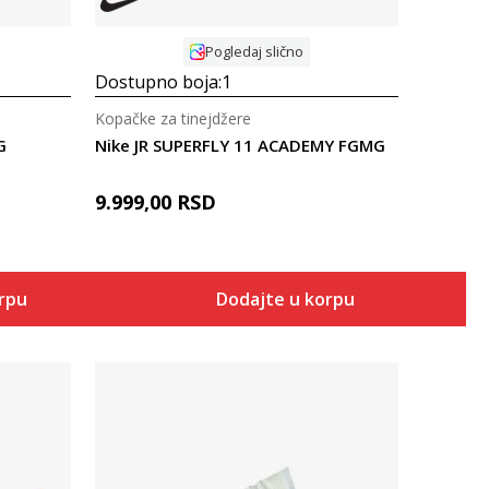
Pogledaj slično
Dostupno boja:
1
Kopačke za tinejdžere
G
Nike JR SUPERFLY 11 ACADEMY FGMG
9.999,00
RSD
orpu
Dodajte u korpu