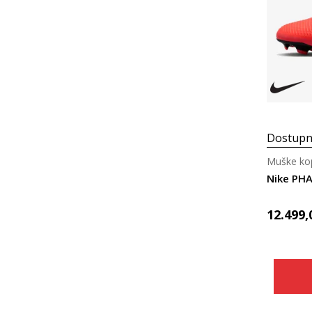
Dostupn
Muške kop
Nike PH
12.499,