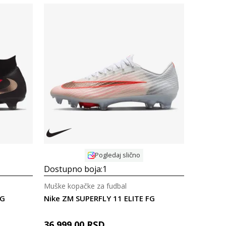
Uporedi
Pogledaj slično
Dostupno boja:
1
Muške kopačke za fudbal
FG
Nike ZM SUPERFLY 11 ELITE FG
36.999,00
RSD