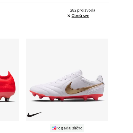
282
proizvoda
Obriši sve
Uporedi
Pogledaj slično