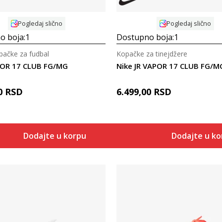
Pogledaj slično
Pogledaj slično
o boja:
1
Dostupno boja:
1
ačke za fudbal
Kopačke za tinejdžere
POR 17 CLUB FG/MG
Nike JR VAPOR 17 CLUB FG/M
0
RSD
6.499,00
RSD
Dodajte u korpu
Dodajte u k