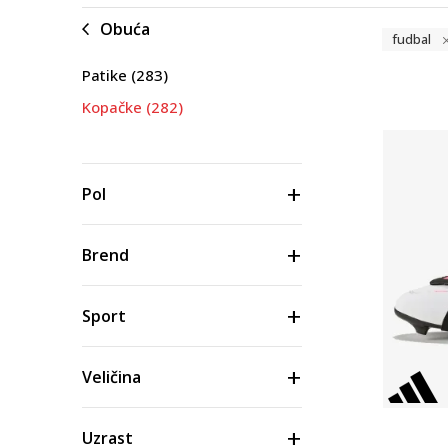
Obuća
fudbal
Patike
(283)
Kopačke
(282)
Pol
Brend
Sport
Veličina
Uzrast