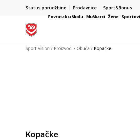
Status porudžbine
Prodavnice
Sport&Bonus
mpanije
VAŽNO OBAVEŠTENJE ZA POTROŠAČE
Povratak u školu
Muškarci
Žene
Sportov
Sport Vision
Proizvodi
Obuća
Kopačke
Kopačke