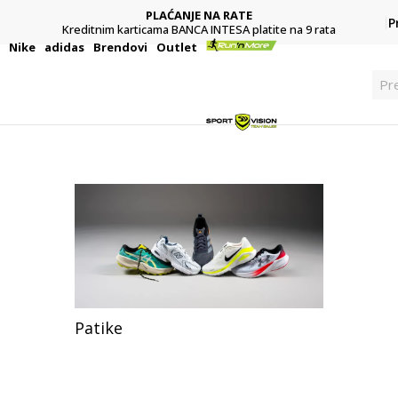
PLAĆANJE NA RATE
P
Kreditnim karticama BANCA INTESA platite na 9 rata
i
Nike
adidas
Brendovi
Outlet
Pr
Patike