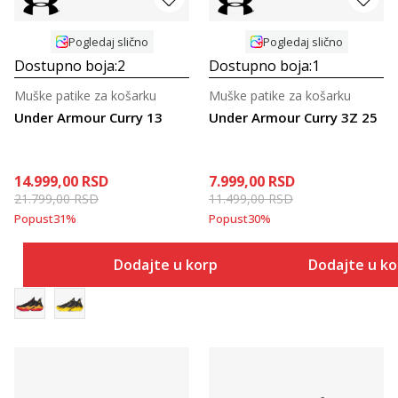
Pogledaj slično
Pogledaj slično
Dostupno boja:
2
Dostupno boja:
1
Muške patike za košarku
Muške patike za košarku
Under Armour Curry 13
Under Armour Curry 3Z 25
14.999,00
RSD
7.999,00
RSD
21.799,00
RSD
11.499,00
RSD
Popust
31
%
Popust
30
%
Dodajte u korpu
Dodajte u k