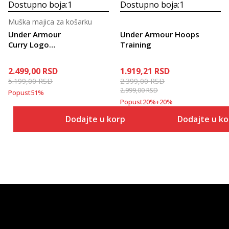
Dostupno boja:
1
Dostupno boja:
1
Muška majica za košarku
Under Armour
Under Armour Hoops
Curry Logo
Training
Trend
2.499,00
RSD
1.919,21
RSD
5.199,00
RSD
2.399,00
RSD
2.999,00
RSD
Popust
51
%
Popust
20
%
+
20
%
Dodajte u korpu
Dodajte u k