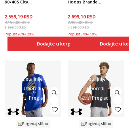
60/40S City
Hoops Branded
Classic
Heavyweight
2.559,19
RSD
2.699,10
RSD
3.199,00
RSD
2.999,00
RSD
3.999,00
RSD
4.599,00
RSD
Popust
20
%
+
20
%
Popust
34
%
+
10
%
Dodajte u korpu
Dodajte u k
Detaljnije
Detaljnije
Uporedi
Uporedi
Brzi Pregled
Brzi Pregled
Pogledaj slično
Pogledaj slično