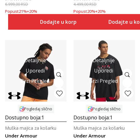
6.999,00
RSD
4.499,00
RSD
Popust
21
%
+
20
%
Popust
20
%
+
20
%
Dodajte u korpu
Dodajte u k
Detaljnije
Detaljnije
Uporedi
Uporedi
Brzi Pregled
Brzi Pregled
Pogledaj slično
Pogledaj slično
Dostupno boja:
1
Dostupno boja:
1
Muška majica za košarku
Muška majica za košarku
Under Armour
Under Armour