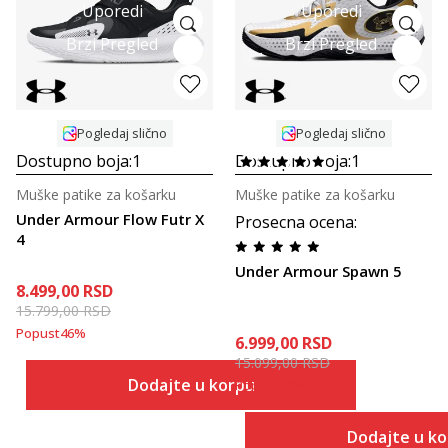
Uporedi
Uporedi
Brzi Pregled
Brzi Pregled
Pogledaj slično
Pogledaj slično
Dostupno boja:
1
Dostupno boja:
1
Muške patike za košarku
Muške patike za košarku
Under Armour Flow Futr X
Prosecna ocena
:
4
Under Armour Spawn 5
8.499,00
RSD
15.799,00
RSD
Popust
46
%
6.999,00
RSD
15.099,00
RSD
Dodajte u korpu
Popust
53
%
Dodajte u k