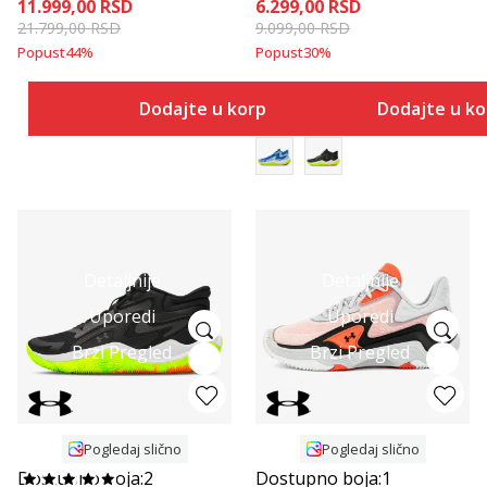
11.999,00
RSD
6.299,00
RSD
21.799,00
RSD
9.099,00
RSD
Popust
44
%
Popust
30
%
Dodajte u korpu
Dodajte u k
Detaljnije
Detaljnije
Uporedi
Uporedi
Brzi Pregled
Brzi Pregled
Pogledaj slično
Pogledaj slično
Dostupno boja:
2
Dostupno boja:
1