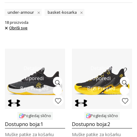
under-armour
basket-kosarka
18
proizvoda
Obriši sve
Detaljnije
Detaljnije
Uporedi
Uporedi
Brzi Pregled
Brzi Pregled
Pogledaj slično
Pogledaj slično
Dostupno boja:
1
Dostupno boja:
2
Muške patike za košarku
Muške patike za košarku