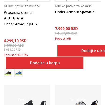
Muške patike za košarku
Muške patike za košarku
Under Armour Spawn 7
Prosecna ocena
:
Under Armour Jet '25
7.999,00
RSD
14.899,00
RSD
Popust
46
%
6.299,10
RSD
6.999,00
RSD
9.099,00
RSD
Dodajte u k
Popust
23
%
+
10
%
Dodajte u korpu
Detaljnije
Detaljnije