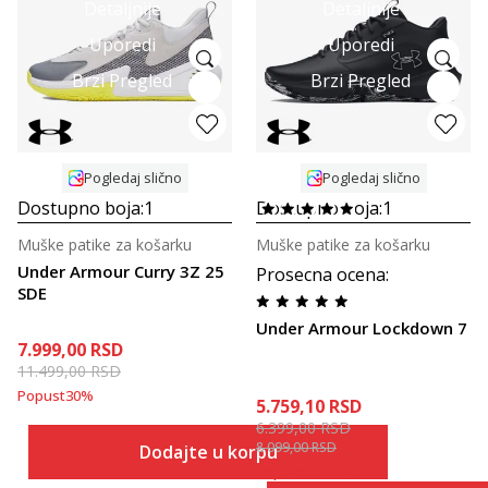
Detaljnije
Detaljnije
Uporedi
Uporedi
Brzi Pregled
Brzi Pregled
Pogledaj slično
Pogledaj slično
Dostupno boja:
1
Dostupno boja:
1
Muške patike za košarku
Muške patike za košarku
Under Armour Curry 3Z 25
Prosecna ocena
:
SDE
Under Armour Lockdown 7
7.999,00
RSD
11.499,00
RSD
Popust
30
%
5.759,10
RSD
6.399,00
RSD
8.099,00
RSD
Dodajte u korpu
Popust
20
%
+
10
%