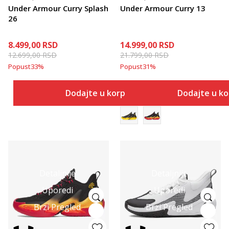
Under Armour Curry Splash
Under Armour Curry 13
26
8.499,00
RSD
14.999,00
RSD
12.699,00
RSD
21.799,00
RSD
Popust
33
%
Popust
31
%
Dodajte u korpu
Dodajte u k
Detaljnije
Detaljnije
Uporedi
Uporedi
Brzi Pregled
Brzi Pregled