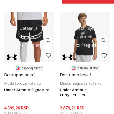
Detaljnije
Detaljnije
Uporedi
Uporedi
Brzi Pregled
Brzi Pregled
Pogledaj slično
Pogledaj slično
Dostupno boja:
1
Dostupno boja:
1
Muški šorc za košarku
Muška majica za košarku
Under Armour Signature
Under Armour
Curry Let Him
Cook
4.399,20
RSD
2.879,21
RSD
5.499,00
RSD
3.599,00
RSD