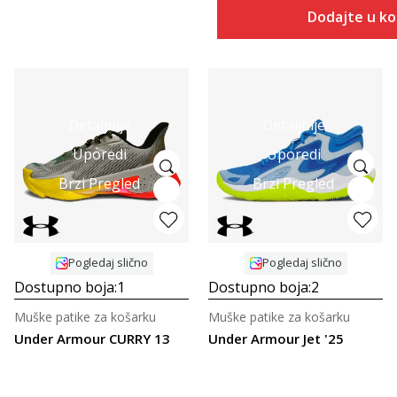
Dodajte u k
Detaljnije
Detaljnije
Uporedi
Uporedi
Brzi Pregled
Brzi Pregled
Pogledaj slično
Pogledaj slično
Dostupno boja:
1
Dostupno boja:
2
Muške patike za košarku
Muške patike za košarku
Under Armour CURRY 13
Under Armour Jet '25