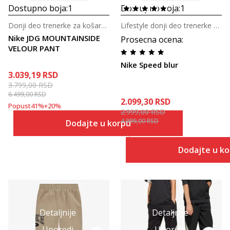
Dostupno boja:
1
Dostupno boja:
1
Donji deo trenerke za košarku za tinejdžerke
Lifestyle donji deo trenerke za tinejdžere
Nike JDG MOUNTAINSIDE
Prosecna ocena
:
VELOUR PANT
Nike Speed blur
3.039,19
RSD
3.799,00
RSD
6.499,00
RSD
2.099,30
RSD
Popust
41
%
+
20
%
2.999,00
RSD
4.999,00
RSD
Dodajte u korpu
Popust
40
%
+
30
%
Dodajte u k
Detaljnije
Detaljnije
Uporedi
Uporedi