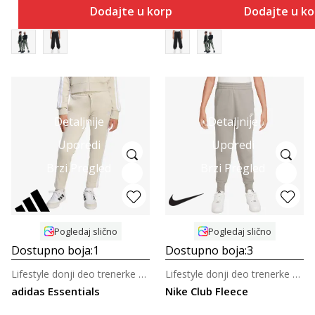
Dodajte u korpu
Dodajte u k
Detaljnije
Detaljnije
Uporedi
Uporedi
Brzi Pregled
Brzi Pregled
Pogledaj slično
Pogledaj slično
Dostupno boja:
1
Dostupno boja:
3
Lifestyle donji deo trenerke za tinejdžerke
Lifestyle donji deo trenerke za tinejdžerke
adidas Essentials
Nike Club Fleece