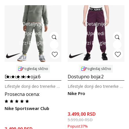
Detaljnije
Detaljnije
Uporedi
Uporedi
Brzi Pregled
Brzi Pregled
Pogledaj slično
Pogledaj slično
Dostupno boja:
6
Dostupno boja:
2
Lifestyle donji deo trenerke za tinejdžere
Lifestyle donji deo trenerke za tinejdžerke
Nike Pro
Prosecna ocena
:
Nike Sportswear Club
3.499,00
RSD
5.599,00
RSD
Popust
37
%
3.499,00
RSD