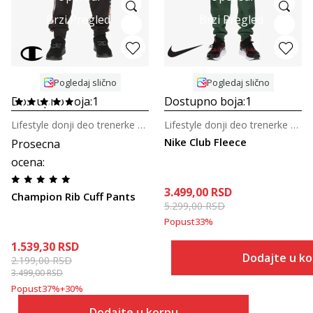
Brzi Pregled
Brzi Pregled
Pogledaj slično
Pogledaj slično
Dostupno boja:
1
Dostupno boja:
1
Lifestyle donji deo trenerke za dečake
Lifestyle donji deo trenerke za tinejdžere
Nike Club Fleece
Prosecna
ocena
:
3.499,00
RSD
Champion Rib Cuff Pants
5.299,00
RSD
Popust
33
%
1.539,30
RSD
Dodajte u k
2.199,00
RSD
3.499,00
RSD
Popust
37
%
+
30
%
Dodajte u korpu