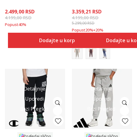
2.499,00
RSD
3.359,21
RSD
4.199,00
RSD
4.199,00
RSD
5.299,00
RSD
Popust
40
%
Popust
20
%
+
20
%
Dodajte u korpu
Dodajte u k
Detaljnije
Detaljnije
Uporedi
Uporedi
Brzi Pregled
Brzi Pregled
Pogledaj slično
Pogledaj slično