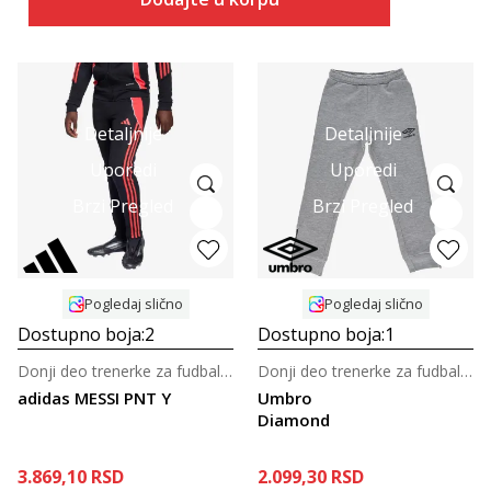
Detaljnije
Detaljnije
Uporedi
Uporedi
Brzi Pregled
Brzi Pregled
Pogledaj slično
Pogledaj slično
Dostupno boja:
2
Dostupno boja:
1
Donji deo trenerke za fudbal za tinejdžere
Donji deo trenerke za fudbal za tinejdžere
adidas MESSI PNT Y
Umbro
Diamond
3.869,10
RSD
2.099,30
RSD