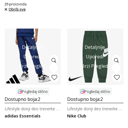
29
proizvoda
Obriši sve
Detaljnije
Detaljnije
Uporedi
Uporedi
Brzi Pregled
Brzi Pregled
Pogledaj slično
Pogledaj slično
Dostupno boja:
2
Dostupno boja:
2
Lifestyle donji deo trenerke za dečake
Lifestyle donji deo trenerke za dečake
adidas Essentials
Nike Club