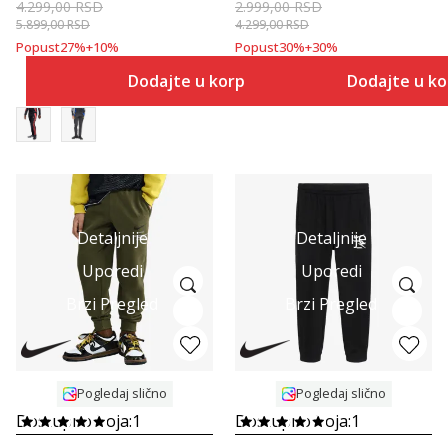
4.299,00
RSD
2.999,00
RSD
5.899,00
RSD
4.299,00
RSD
Popust
27
%
+
10
%
Popust
30
%
+
30
%
Dodajte u korpu
Dodajte u k
Detaljnije
Detaljnije
Uporedi
Uporedi
Brzi Pregled
Brzi Pregled
Pogledaj slično
Pogledaj slično
Dostupno boja:
1
Dostupno boja:
1