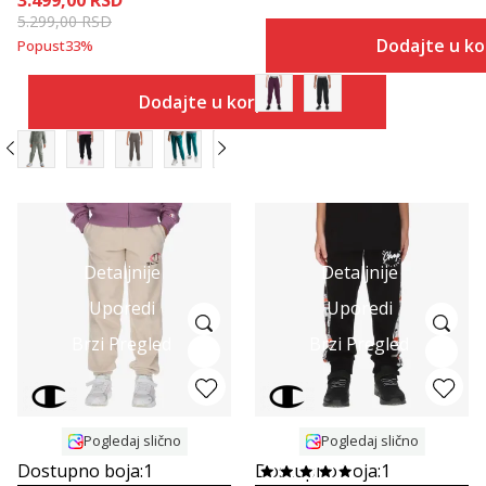
5.299,00
RSD
Dodajte u k
Popust
33
%
Dodajte u korpu
Detaljnije
Detaljnije
Uporedi
Uporedi
Brzi Pregled
Brzi Pregled
Pogledaj slično
Pogledaj slično
Dostupno boja:
1
Dostupno boja:
1