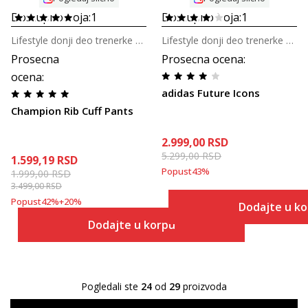
Dostupno boja:
1
Dostupno boja:
1
Lifestyle donji deo trenerke za dečake
Lifestyle donji deo trenerke za tinejdžere
Prosecna
Prosecna ocena
:
ocena
:
adidas Future Icons
Champion Rib Cuff Pants
2.999,00
RSD
5.299,00
RSD
1.599,19
RSD
Popust
43
%
1.999,00
RSD
3.499,00
RSD
Popust
42
%
+
20
%
Dodajte u k
Dodajte u korpu
Pogledali ste
24
od
29
proizvoda