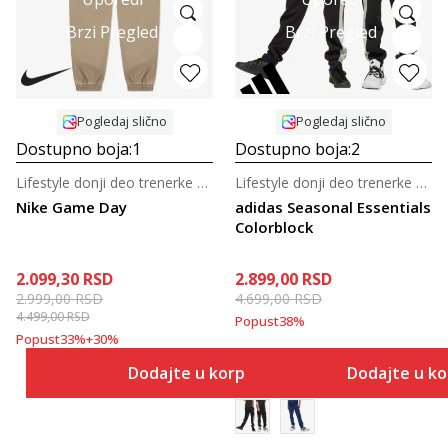
Brzi Pregled
Brzi Pregled
Pogledaj slično
Pogledaj slično
Dostupno boja:
1
Dostupno boja:
2
Lifestyle donji deo trenerke za dečake
Lifestyle donji deo trenerke za tinejdžere
Nike Game Day
adidas Seasonal Essentials
Colorblock
2.099,30
RSD
2.899,00
RSD
2.999,00
RSD
4.699,00
RSD
4.499,00
RSD
Popust
38
%
Popust
33
%
+
30
%
Dodajte u korpu
Dodajte u k