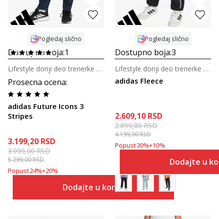
Pogledaj slično
Pogledaj slično
Dostupno boja:
1
Dostupno boja:
3
Lifestyle donji deo trenerke za tinejdžere
Lifestyle donji deo trenerke za tinejdžere
adidas Fleece
Prosecna ocena
:
adidas Future Icons 3
2.609,10
RSD
Stripes
2.899,00
RSD
4.199,00
RSD
3.199,20
RSD
Popust
30
%
+
10
%
3.999,00
RSD
5.299,00
RSD
Dodajte u k
Popust
24
%
+
20
%
Dodajte u korpu