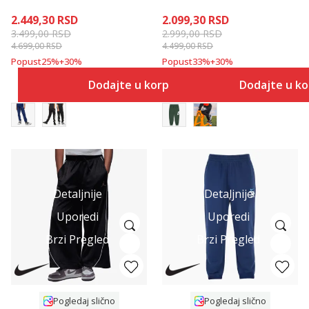
2.449,30
RSD
2.099,30
RSD
3.499,00
RSD
2.999,00
RSD
4.699,00
RSD
4.499,00
RSD
Popust
25
%
+
30
%
Popust
33
%
+
30
%
Dodajte u korpu
Dodajte u k
Detaljnije
Detaljnije
Uporedi
Uporedi
Brzi Pregled
Brzi Pregled
Pogledaj slično
Pogledaj slično