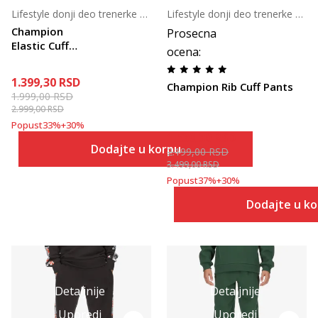
Lifestyle donji deo trenerke za devojčice
Lifestyle donji deo trenerke za dečake
Champion
Prosecna
Elastic Cuff
ocena
:
Pants
1.399,30
RSD
Champion Rib Cuff Pants
1.999,00
RSD
2.999,00
RSD
Popust
33
%
+
30
%
1.539,30
RSD
Dodajte u korpu
2.199,00
RSD
3.499,00
RSD
Popust
37
%
+
30
%
Dodajte u k
Detaljnije
Detaljnije
Uporedi
Uporedi