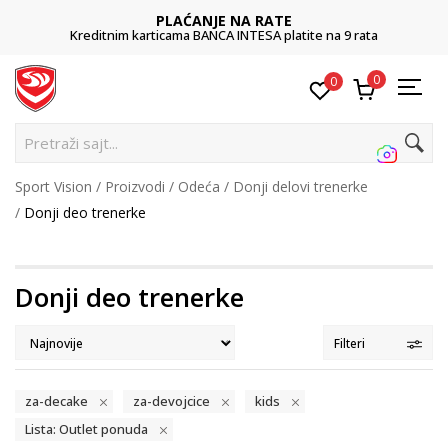
POZOVITE NAS
a
011 422 1422
0
0
Pretraž
Sport Vision
Proizvodi
Odeća
Donji delovi trenerke
Donji deo trenerke
Donji deo trenerke
Filteri
za-decake
za-devojcice
kids
Lista: Outlet ponuda