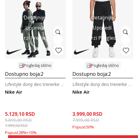
Detaljnije
Detaljnije
Uporedi
Uporedi
Brzi Pregled
Brzi Pregled
Pogledaj slično
Pogledaj slično
Dostupno boja:
2
Dostupno boja:
2
Lifestyle donji deo trenerke za tinejdžere
Lifestyle donji deo trenerke za tinejdžere
Nike Air
Nike Air
5.129,10
RSD
3.999,00
RSD
5.699,00
RSD
7.999,00
RSD
7.999,00
RSD
Popust
50
%
Popust
28
%
+
10
%