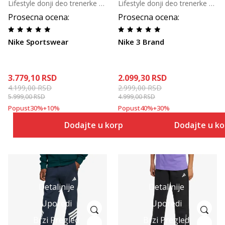
Lifestyle donji deo trenerke za tinejdžere
Lifestyle donji deo trenerke za tinejdžere
Prosecna ocena
:
Prosecna ocena
:
Nike Sportswear
Nike 3 Brand
3.779,10
RSD
2.099,30
RSD
4.199,00
RSD
2.999,00
RSD
5.999,00
RSD
4.999,00
RSD
Popust
30
%
+
10
%
Popust
40
%
+
30
%
Dodajte u korpu
Dodajte u k
Detaljnije
Detaljnije
Uporedi
Uporedi
Brzi Pregled
Brzi Pregled