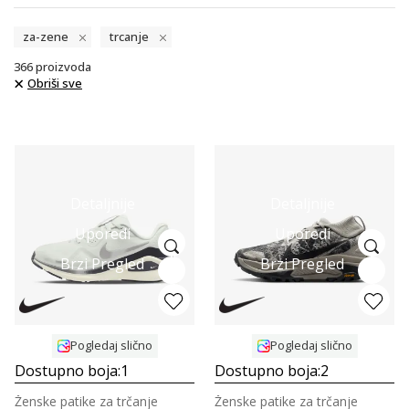
za-zene
trcanje
366
proizvoda
Obriši sve
Detaljnije
Detaljnije
Uporedi
Uporedi
Brzi Pregled
Brzi Pregled
Pogledaj slično
Pogledaj slično
Dostupno boja:
1
Dostupno boja:
2
Ženske patike za trčanje
Ženske patike za trčanje