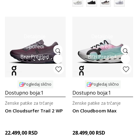
Detaljnije
Detaljnije
Uporedi
Uporedi
Brzi Pregled
Brzi Pregled
Pogledaj slično
Pogledaj slično
Dostupno boja:
1
Dostupno boja:
1
Ženske patike za trčanje
Ženske patike za trčanje
On Cloudsurfer Trail 2 WP
On Cloudboom Max
22.499,00
RSD
28.499,00
RSD