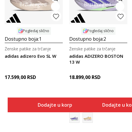
Brzi Pregled
Brzi Pregled
Pogledaj slično
Pogledaj slično
Dostupno boja:
1
Dostupno boja:
2
Ženske patike za trčanje
Ženske patike za trčanje
adidas adizero Evo SL W
adidas ADIZERO BOSTON
13 W
17.599,00
RSD
18.899,00
RSD
Dodajte u korpu
Dodajte u k