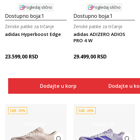
Pogledaj slično
Pogledaj slično
Dostupno boja:
1
Dostupno boja:
1
Ženske patike za trčanje
Ženske patike za trčanje
adidas Hyperboost Edge
adidas ADIZERO ADIOS
PRO 4 W
23.599,00
RSD
29.499,00
RSD
Dodajte u korpu
Dodajte u k
S&B -20%
S&B -20%
Detaljnije
Detaljnije
Uporedi
Uporedi