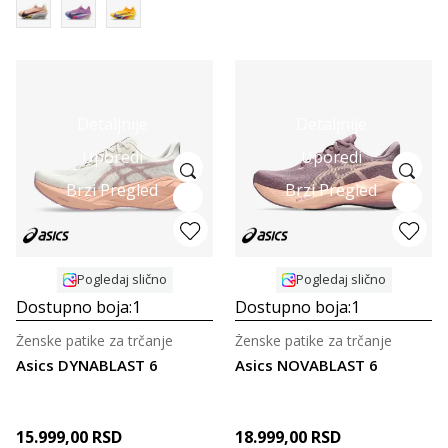
Detaljnije
Detaljnije
Uporedi
Uporedi
Brzi Pregled
Brzi Pregled
Pogledaj slično
Pogledaj slično
Dostupno boja:
1
Dostupno boja:
1
Ženske patike za trčanje
Ženske patike za trčanje
Asics DYNABLAST 6
Asics NOVABLAST 6
15.999,00
RSD
18.999,00
RSD