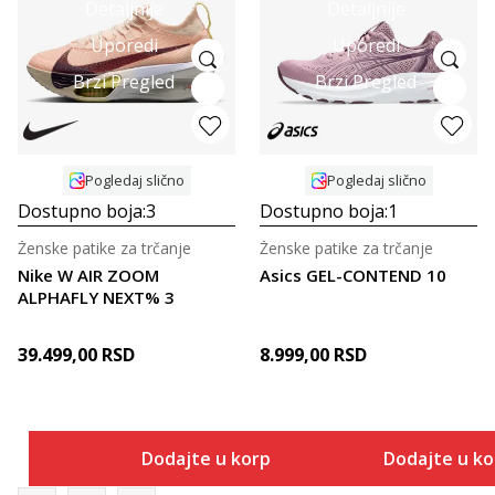
Detaljnije
Detaljnije
Uporedi
Uporedi
Brzi Pregled
Brzi Pregled
Pogledaj slično
Pogledaj slično
Dostupno boja:
3
Dostupno boja:
1
Ženske patike za trčanje
Ženske patike za trčanje
Nike W AIR ZOOM
Asics GEL-CONTEND 10
ALPHAFLY NEXT% 3
39.499,00
RSD
8.999,00
RSD
Dodajte u korpu
Dodajte u k