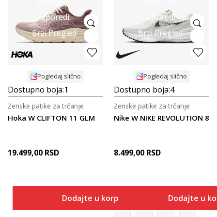
Detaljnije
Detaljnije
Uporedi
Uporedi
Brzi Pregled
Brzi Pregled
Pogledaj slično
Pogledaj slično
Dostupno boja:
1
Dostupno boja:
4
Ženske patike za trčanje
Ženske patike za trčanje
Hoka W CLIFTON 11 GLM
Nike W NIKE REVOLUTION 8
19.499,00
RSD
8.499,00
RSD
Dodajte u korpu
Dodajte u k