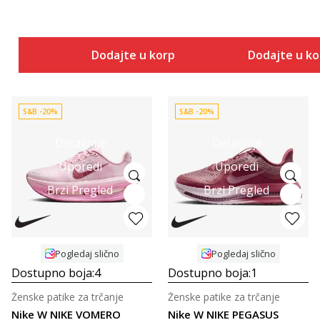
Dodajte u korpu
Dodajte u k
S&B -20%
S&B -20%
Detaljnije
Detaljnije
Uporedi
Uporedi
Brzi Pregled
Brzi Pregled
Pogledaj slično
Pogledaj slično
Dostupno boja:
4
Dostupno boja:
1
Ženske patike za trčanje
Ženske patike za trčanje
Nike W NIKE VOMERO
Nike W NIKE PEGASUS