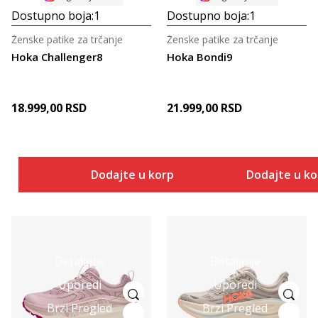
Dostupno boja:
1
Dostupno boja:
1
Ženske patike za trčanje
Ženske patike za trčanje
Hoka Challenger8
Hoka Bondi9
18.999,00
RSD
21.999,00
RSD
Dodajte u korpu
Dodajte u k
Detaljnije
Detaljnije
Uporedi
Uporedi
Brzi Pregled
Brzi Pregled