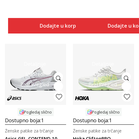
Dodajte u korpu
Dodajte u k
Detaljnije
Detaljnije
Uporedi
Uporedi
Brzi Pregled
Brzi Pregled
Pogledaj slično
Pogledaj slično
Dostupno boja:
1
Dostupno boja:
1
Ženske patike za trčanje
Ženske patike za trčanje
Asics GEL-CONTEND 10
Hoka CliftonPRO