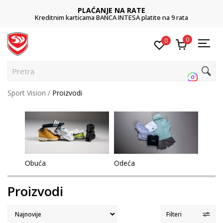
POZOVITE NAS
011 422 1422
0
0
Pretraži sajt
Sport Vision
Proizvodi
Obuća
Odeća
Proizvodi
Filteri