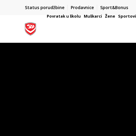
PLAĆANJE NA RATE
Status porudžbine
Prodavnice
Sport&Bonus
ŠAČE
Kreditnim karticama BANCA INTESA platite na 9 rata
Povratak u školu
Muškarci
Žene
Sportov