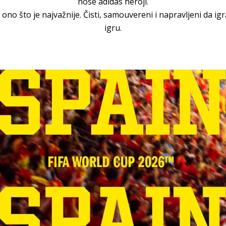
nose adidas heroji.
ono što je najvažnije. Čisti, samouvereni i napravljeni da ig
igru.