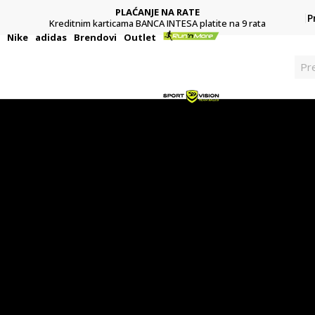
POZOVITE NAS
P
011 422 1422
i
Nike
adidas
Brendovi
Outlet
Pre