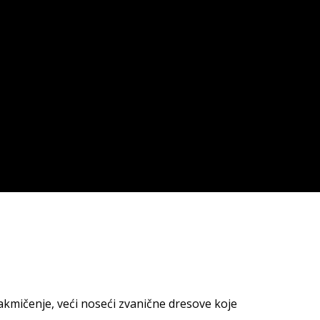
kmičenje, veći noseći zvanične dresove koje