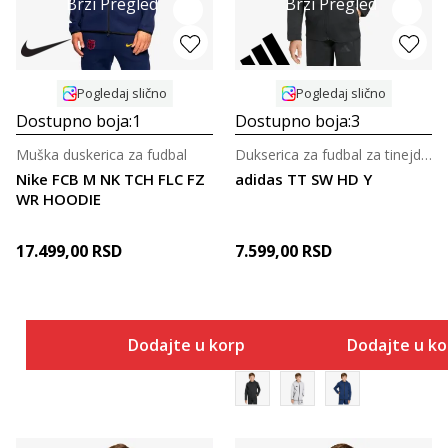
Brzi Pregled
Brzi Pregled
Pogledaj slično
Pogledaj slično
Dostupno boja:
1
Dostupno boja:
3
Muška duskerica za fudbal
Dukserica za fudbal za tinejdžere
Nike FCB M NK TCH FLC FZ
adidas TT SW HD Y
WR HOODIE
17.499,00
RSD
7.599,00
RSD
Dodajte u korpu
Dodajte u k