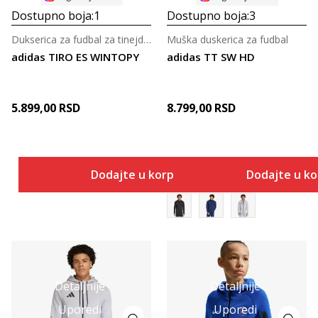
Dostupno boja:
1
Dostupno boja:
3
Dukserica za fudbal za tinejdžere
Muška duskerica za fudbal
adidas TIRO ES WINTOPY
adidas TT SW HD
5.899,00
RSD
8.799,00
RSD
Dodajte u korpu
Dodajte u k
Detaljnije
Detaljnije
Uporedi
Uporedi