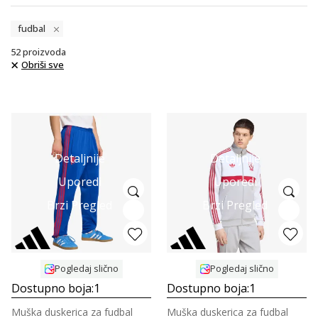
fudbal
52
proizvoda
Obriši sve
Detaljnije
Detaljnije
Uporedi
Uporedi
Brzi Pregled
Brzi Pregled
Pogledaj slično
Pogledaj slično
Dostupno boja:
1
Dostupno boja:
1
Muška duskerica za fudbal
Muška duskerica za fudbal