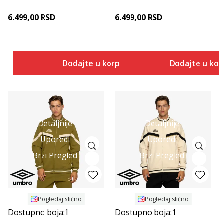
6.499,00
RSD
6.499,00
RSD
Dodajte u korpu
Dodajte u k
Detaljnije
Detaljnije
Uporedi
Uporedi
Brzi Pregled
Brzi Pregled
Pogledaj slično
Pogledaj slično
Dostupno boja:
1
Dostupno boja:
1