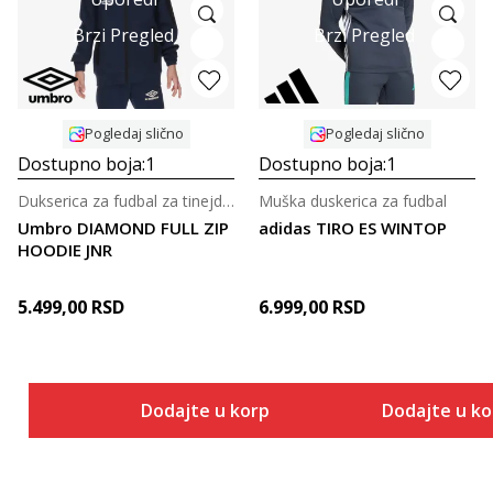
Brzi Pregled
Brzi Pregled
Pogledaj slično
Pogledaj slično
Dostupno boja:
1
Dostupno boja:
1
Dukserica za fudbal za tinejdžere
Muška duskerica za fudbal
Umbro DIAMOND FULL ZIP
adidas TIRO ES WINTOP
HOODIE JNR
5.499,00
RSD
6.999,00
RSD
Dodajte u korpu
Dodajte u k