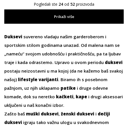
Pogledali ste
24
od
52
proizvoda
Prikaži više
Duksevi
suvereno vladaju našim garderoberom i
sportskim stilom godinama unazad. Od malena nam se
„nameću“ svojom udobnošću i praktičnošću, pa ta ljubav
traje i kada odrastemo. Upravo u ovom periodu
duksevi
postaju neizostavni u ma kojoj (da ne kažemo baš svakoj
našoj)
lifestyle varijanti
. Biramo ih s posebnom
pažnjom, uz njih uklapamo
patike
i druge odevne
komade, dok su neretko
kačketi
,
kape
i drugi aksesoari
uključeni u naš konačni izbor.
Zašto baš
muški duksevi
,
ženski duksevi
i
dečiji
duksevi
igraju tako važnu ulogu u svakodnevnom