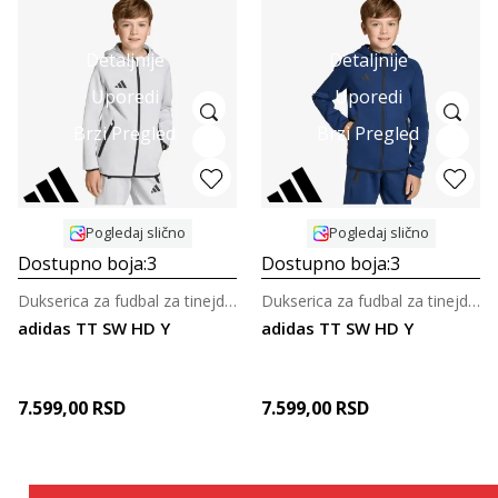
Detaljnije
Detaljnije
Uporedi
Uporedi
Brzi Pregled
Brzi Pregled
Pogledaj slično
Pogledaj slično
Dostupno boja:
3
Dostupno boja:
3
Dukserica za fudbal za tinejdžere
Dukserica za fudbal za tinejdžere
adidas TT SW HD Y
adidas TT SW HD Y
7.599,00
RSD
7.599,00
RSD