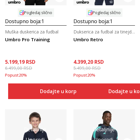
Pogledaj slično
Pogledaj slično
Dostupno boja:
1
Dostupno boja:
1
Muška duskerica za fudbal
Dukserica za fudbal za tinejdžere
Umbro Pro Training
Umbro Retro
5.199,19
RSD
4.399,20
RSD
6.499,00
RSD
5.499,00
RSD
Popust
20
%
Popust
20
%
Dodajte u korpu
Dodajte u k
Detaljnije
Detaljnije
Uporedi
Uporedi