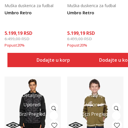
Muška duskerica za fudbal
Muška duskerica za fudbal
Umbro Retro
Umbro Retro
5.199,19
RSD
5.199,19
RSD
6.499,00
RSD
6.499,00
RSD
Popust
20
%
Popust
20
%
Dodajte u korpu
Dodajte u k
Detaljnije
Detaljnije
Uporedi
Uporedi
Brzi Pregled
Brzi Pregled