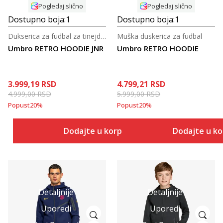
Pogledaj slično
Pogledaj slično
Dostupno boja:
1
Dostupno boja:
1
Dukserica za fudbal za tinejdžere
Muška duskerica za fudbal
Umbro RETRO HOODIE JNR
Umbro RETRO HOODIE
3.999,19
RSD
4.799,21
RSD
4.999,00
RSD
5.999,00
RSD
Popust
20
%
Popust
20
%
Dodajte u korpu
Dodajte u k
Detaljnije
Detaljnije
Uporedi
Uporedi