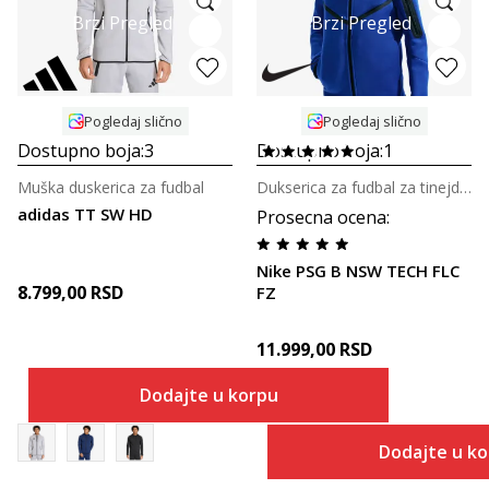
Brzi Pregled
Brzi Pregled
Pogledaj slično
Pogledaj slično
Dostupno boja:
3
Dostupno boja:
1
Muška duskerica za fudbal
Dukserica za fudbal za tinejdžere
adidas TT SW HD
Prosecna ocena
:
Nike PSG B NSW TECH FLC
8.799,00
RSD
FZ
11.999,00
RSD
Dodajte u korpu
Dodajte u k