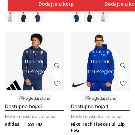
Dodajte u korpu
Dodajte u k
Detaljnije
Detaljnije
Uporedi
Uporedi
Brzi Pregled
Brzi Pregled
Pogledaj slično
Pogledaj slično
Dostupno boja:
3
Dostupno boja:
1
Muška duskerica za fudbal
Muška duskerica za fudbal
adidas TT SW HD
Nike Tech Fleece Full Zip
PSG