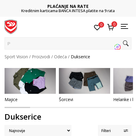
POZOVITE NAS
011 422 1422
0
0
Pretraži
Sport Vision
Proizvodi
Odeća
Dukserice
Majice
Šorcevi
Helanke i bi
Dukserice
Filteri