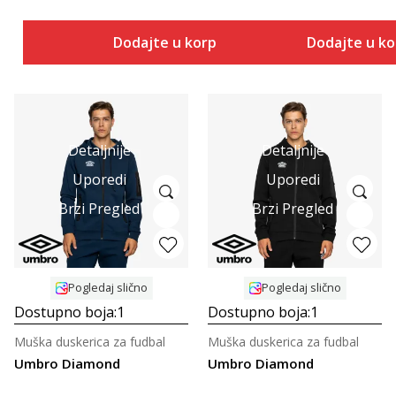
Dodajte u korpu
Dodajte u k
Detaljnije
Detaljnije
Uporedi
Uporedi
Brzi Pregled
Brzi Pregled
Pogledaj slično
Pogledaj slično
Dostupno boja:
1
Dostupno boja:
1
Muška duskerica za fudbal
Muška duskerica za fudbal
Umbro Diamond
Umbro Diamond