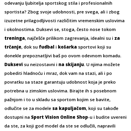
odevanju ljubitelja sportskog stila i profesionalnih
sportista? Zbog svoje udobnosti, pre svega, ali i zbog
izuzetne prilagodljivosti različitim vremenskim uslovima
i okolnostima. Duksevi se, stoga, često nose tokom
treninga
, najčešće prilikom zagrevanja, idealni su i
za
trčanje
, dok su
fudbal
i
košarka
sportovi koji su
donekle prepoznatljivi baš po ovom odevnom komadu.
Duksevi
su neizostavni i
na skijanju
. U njima možete
pobediti hladnoću i mraz, dok vam na stazi, ali i po
povratku sa staze garantuju udobnost koja je preko
potrebna u zimskim uslovima. Birajte ih s posebnom
pažnjom i to u skladu sa sportom kojim se bavite,
odlučite se za modele
sa kapuljačom
, koji su takođe
dostupni na
Sport Vision Online Shop
-u i budite uvereni
da ste, za koji god model da ste se odlučili, napravili