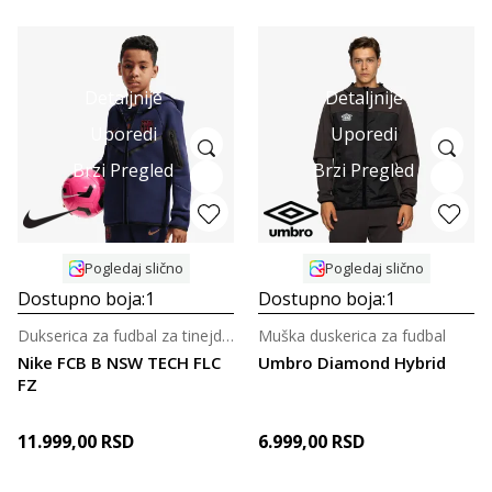
Detaljnije
Detaljnije
Uporedi
Uporedi
Brzi Pregled
Brzi Pregled
Pogledaj slično
Pogledaj slično
Dostupno boja:
1
Dostupno boja:
1
Dukserica za fudbal za tinejdžere
Muška duskerica za fudbal
Nike FCB B NSW TECH FLC
Umbro Diamond Hybrid
FZ
11.999,00
RSD
6.999,00
RSD