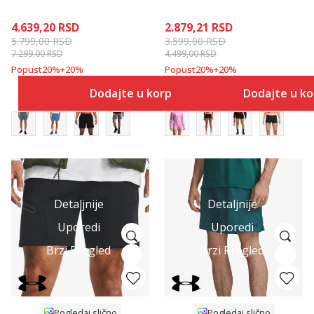
4.639,20
RSD
2.879,21
RSD
5.799,00
RSD
3.599,00
RSD
7.299,00
RSD
4.499,00
RSD
Popust
20
%
+
20
%
Popust
20
%
+
20
%
Dodajte u korpu
Dodajte u k
Detaljnije
Detaljnije
Uporedi
Uporedi
Brzi Pregled
Brzi Pregled
Pogledaj slično
Pogledaj slično