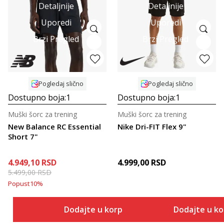
Detaljnije
Detaljnije
Uporedi
Uporedi
Brzi Pregled
Brzi Pregled
Pogledaj slično
Pogledaj slično
Dostupno boja:
1
Dostupno boja:
1
Muški šorc za trening
Muški šorc za trening
New Balance RC Essential
Nike Dri-FIT Flex 9"
Short 7"
4.949,10
RSD
4.999,00
RSD
5.499,00
RSD
Popust
10
%
Dodajte u korpu
Dodajte u k