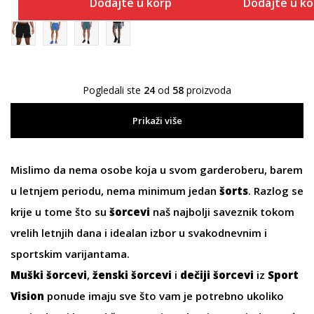
Dodajte u korpu
Dodajte u k
Pogledali ste
24
od
58
proizvoda
Prikaži više
Mislimo da nema osobe koja u svom garderoberu, barem
u letnjem periodu, nema minimum jedan
šorts
. Razlog se
krije u tome što su
šorcevi
naš najbolji saveznik tokom
vrelih letnjih dana i idealan izbor u svakodnevnim i
sportskim varijantama.
Muški šorcevi
,
ženski šorcevi
i
dečiji šorcevi
iz
Sport
Vision
ponude imaju sve što vam je potrebno ukoliko