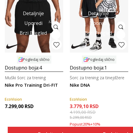
Detaljnije
Detaljnije
Uporedi
Uporedi
Brzi Pregled
Brzi Pregled
Pogledaj slično
Pogledaj slično
Dostupno boja:
4
Dostupno boja:
1
Muški šorc za trening
Šorc za trening za tinejdžere
Nike Pro Training Dri-FIT
Nike DNA
EcoVision
EcoVision
7.299,00
RSD
3.779,10
RSD
4.199,00
RSD
5.299,00
RSD
Popust
20
%
+
10
%