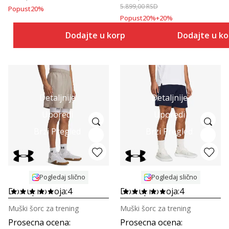
5.899,00
RSD
Popust
20
%
Popust
20
%
+
20
%
Dodajte u korpu
Dodajte u k
Detaljnije
Detaljnije
Uporedi
Uporedi
Brzi Pregled
Brzi Pregled
Pogledaj slično
Pogledaj slično
Dostupno boja:
4
Dostupno boja:
4
Muški šorc za trening
Muški šorc za trening
Prosecna ocena
:
Prosecna ocena
: