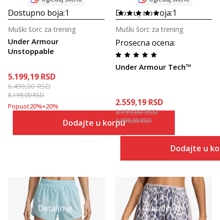
Dostupno boja:
1
Dostupno boja:
1
Muški šorc za trening
Muški šorc za trening
Under Armour
Prosecna ocena
:
Unstoppable
Under Armour Tech™
5.199,19
RSD
6.499,00
RSD
8.199,00
RSD
2.559,19
RSD
Popust
20
%
+
20
%
3.199,00
RSD
3.999,00
RSD
Dodajte u korpu
Popust
20
%
+
20
%
Dodajte u k
Detaljnije
Detaljnije