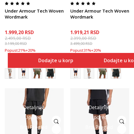
Under Armour Tech Woven
Under Armour Tech Woven
Wordmark
Wordmark
1.999,20
RSD
1.919,21
RSD
2.499,00
RSD
2.399,00
RSD
3.199,00
RSD
3.499,00
RSD
Popust
21
%
+
20
%
Popust
31
%
+
20
%
Dodajte u korpu
Dodajte u k
Detaljnije
Detaljnije
Uporedi
Uporedi
Brzi Pregled
Brzi Pregled