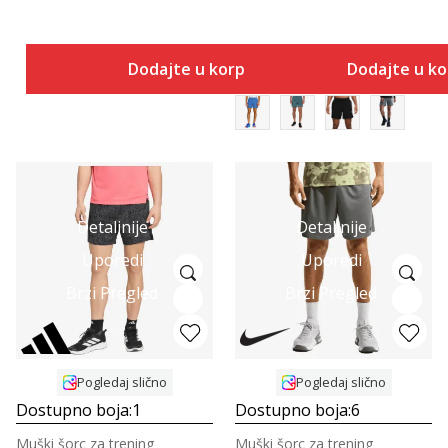
Dodajte u korpu
Dodajte u k
Detaljnije
Detaljnije
Uporedi
Uporedi
Brzi Pregled
Brzi Pregled
Pogledaj slično
Pogledaj slično
Dostupno boja:
1
Dostupno boja:
6
Muški šorc za trening
Muški šorc za trening