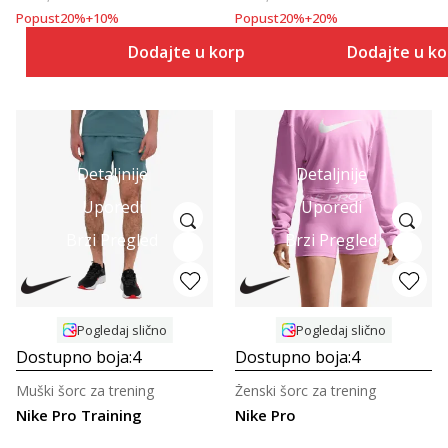
Popust
20
%
+
10
%
Popust
20
%
+
20
%
Dodajte u korpu
Dodajte u k
Detaljnije
Detaljnije
Uporedi
Uporedi
Brzi Pregled
Brzi Pregled
Pogledaj slično
Pogledaj slično
Dostupno boja:
4
Dostupno boja:
4
Muški šorc za trening
Ženski šorc za trening
Nike Pro Training
Nike Pro