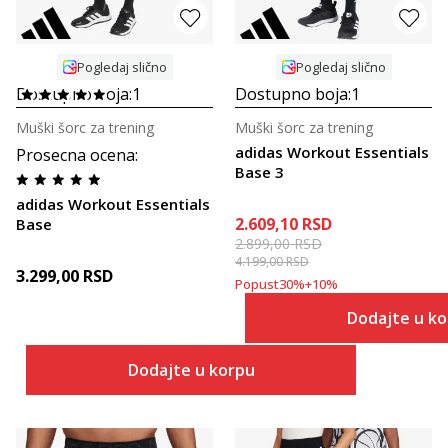
Pogledaj slično
Pogledaj slično
Dostupno boja:
1
Dostupno boja:
1
Muški šorc za trening
Muški šorc za trening
adidas Workout Essentials
Prosecna ocena
:
Base 3
adidas Workout Essentials
2.609,10
RSD
Base
2.899,00
RSD
4.199,00
RSD
3.299,00
RSD
Popust
30
%
+
10
%
Dodajte u k
Dodajte u korpu