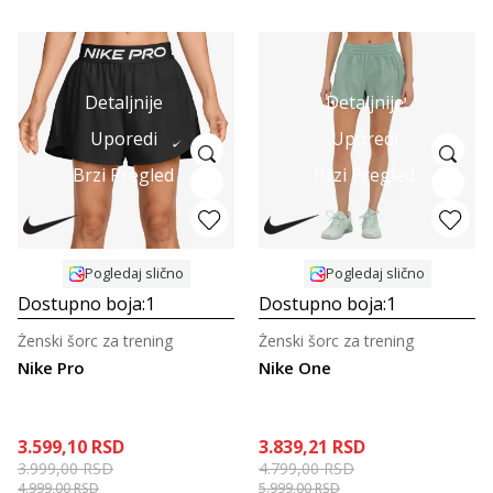
Detaljnije
Detaljnije
Uporedi
Uporedi
Brzi Pregled
Brzi Pregled
Pogledaj slično
Pogledaj slično
Dostupno boja:
1
Dostupno boja:
1
Ženski šorc za trening
Ženski šorc za trening
Nike Pro
Nike One
3.599,10
RSD
3.839,21
RSD
3.999,00
RSD
4.799,00
RSD
4.999,00
RSD
5.999,00
RSD