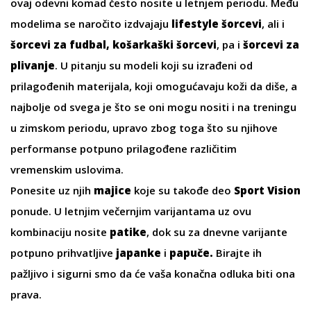
ovaj odevni komad često nosite u letnjem periodu. Među
modelima se naročito izdvajaju
lifestyle šorcevi
, ali i
šorcevi za fudbal, košarkaški šorcevi
, pa i
šorcevi za
plivanje
. U pitanju su modeli koji su izrađeni od
prilagođenih materijala, koji omogućavaju koži da diše, a
najbolje od svega je što se oni mogu nositi i na treningu
u zimskom periodu, upravo zbog toga što su njihove
performanse potpuno prilagođene različitim
vremenskim uslovima.
Ponesite uz njih
majice
koje su takođe deo
Sport Vision
ponude. U letnjim večernjim varijantama uz ovu
kombinaciju nosite
patike
, dok su za dnevne varijante
potpuno prihvatljive
japanke
i
papuče
.
Birajte ih
pažljivo i sigurni smo da će vaša konačna odluka biti ona
prava.