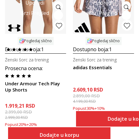
Uporedi
Uporedi
Brzi Pregled
Brzi Pregled
Pogledaj slično
Pogledaj slično
Dostupno boja:
1
Dostupno boja:
1
Ženski šorc za trening
Ženski šorc za trening
adidas Essentials
Prosecna ocena
:
Under Armour Tech Play
2.609,10
RSD
Up Shorts
2.899,00
RSD
4.199,00
RSD
1.919,21
RSD
Popust
30
%
+
10
%
2.399,00
RSD
2.999,00
RSD
Dodajte u k
Popust
20
%
+
20
%
Dodajte u korpu