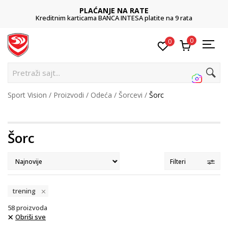
POZOVITE NAS
011 422 1422
0
0
Pretraž
Sport Vision
Proizvodi
Odeća
Šorcevi
Šorc
Šorc
Filteri
trening
58
proizvoda
Obriši sve