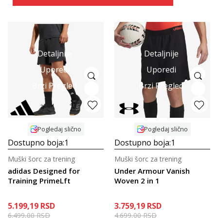
Detaljnije
Detaljnije
Uporedi
Uporedi
Brzi Pregled
Brzi Pregled
Pogledaj slično
Pogledaj slično
Dostupno boja:
1
Dostupno boja:
1
Muški šorc za trening
Muški šorc za trening
adidas Designed for
Under Armour Vanish
Training PrimeLft
Woven 2 in 1
5.199,19
RSD
3.759,19
RSD
6.499,00
RSD
4.699,00
RSD