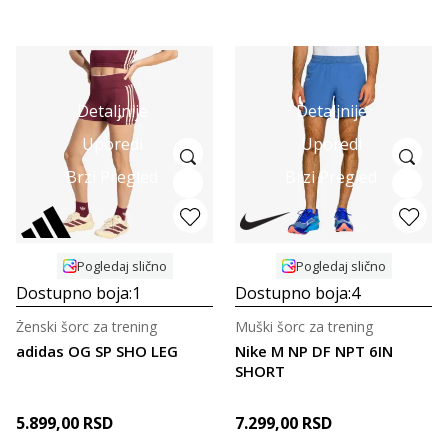
Detaljnije
Detaljnije
Uporedi
Uporedi
Brzi Pregled
Brzi Pregled
Pogledaj slično
Pogledaj slično
Dostupno boja:
1
Dostupno boja:
4
Ženski šorc za trening
Muški šorc za trening
adidas OG SP SHO LEG
Nike M NP DF NPT 6IN
SHORT
5.899,00
RSD
7.299,00
RSD