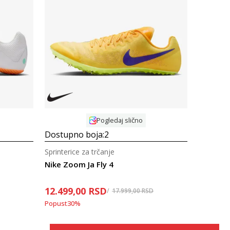
Uporedi
Pogledaj slično
Dostupno boja:
2
Sprinterice za trčanje
Nike Zoom Ja Fly 4
12.499,00
RSD
17.999,00
RSD
Popust
30
%