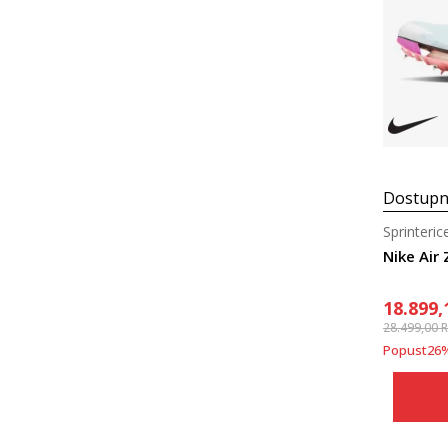
Dostupn
Sprinteric
Nike Air
18.899,
28.499,00
Popust
26