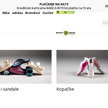
PLAĆANJE NA RATE
P
Kreditnim karticama BANCA INTESA platite na 9 rata
i
Nike
adidas
Brendovi
Outlet
Pre
i sandale
Kopačke