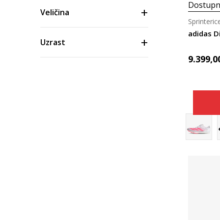
Dostupn
Veličina
Sprinteric
adidas D
Uzrast
9.399,0
Boja
Cena
Materijal