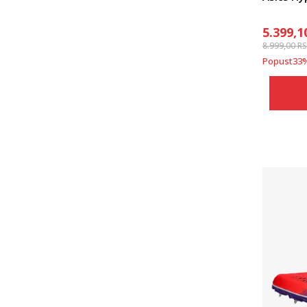
5.399,1
8.999,00
R
Popust
33