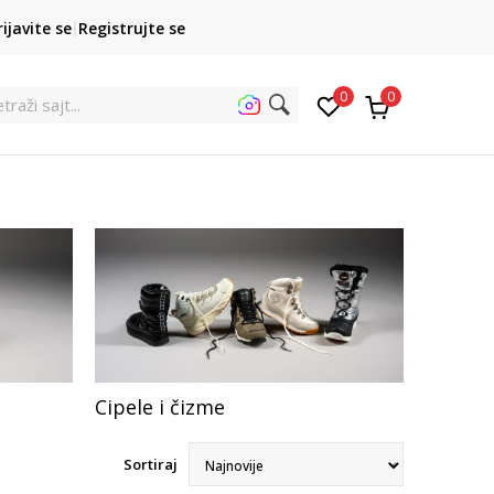
POZOVITE NAS
rijavite se
Registrujte se
011 422 1422
kupovina p
0
0
traži s
Cipele i čizme
Sortiraj