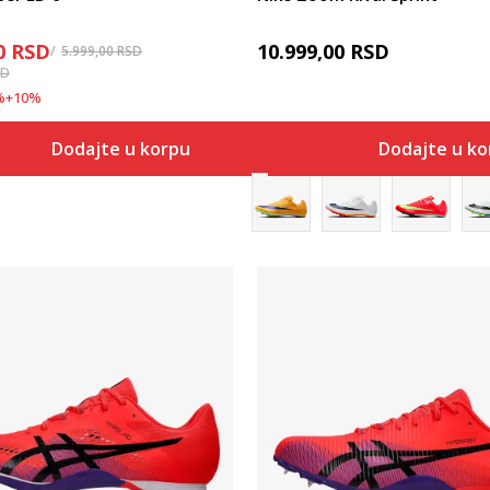
0
RSD
10.999,00
RSD
5.999,00
RSD
SD
%
+
10
%
Dodajte u korpu
Dodajte u k
Uporedi
Uporedi