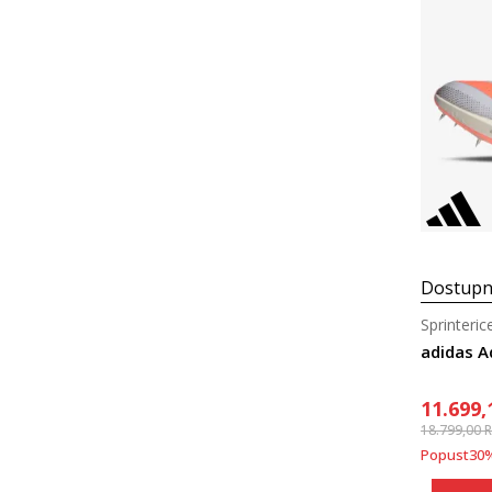
Dostupn
Sprinteric
adidas A
11.699,
18.799,00
Popust
30