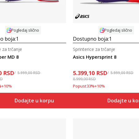
Pogledaj slično
Pogledaj slično
o boja:
1
Dostupno boja:
1
e za trčanje
Sprinterice za trčanje
per MD 8
Asics Hypersprint 8
0
RSD
5.399,10
RSD
5.999,00
RSD
5.999,00
RSD
SD
8.999,00
RSD
%
+
10
%
Popust
33
%
+
10
%
Dodajte u korpu
Dodajte u k