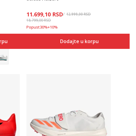
11.699,10
RSD
12.999,00
RSD
18.799,00
RSD
Popust
30
%
+
10
%
orpu
Dodajte u korpu
Uporedi