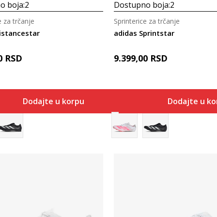
o boja:
2
Dostupno boja:
2
e za trčanje
Sprinterice za trčanje
istancestar
adidas Sprintstar
0
RSD
9.399,00
RSD
Dodajte u korpu
Dodajte u k