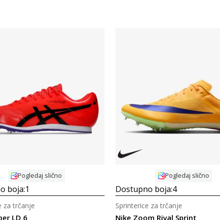
Uporedi
Uporedi
Pogledaj slično
Pogledaj slično
o boja:
1
Dostupno boja:
4
e za trčanje
Sprinterice za trčanje
per LD 6
Nike Zoom Rival Sprint