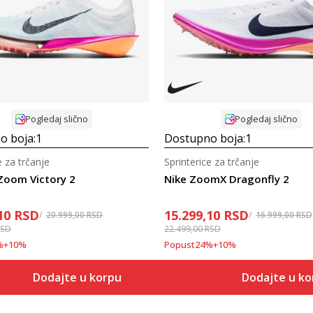
Uporedi
Uporedi
Pogledaj slično
Pogledaj slično
o boja:
1
Dostupno boja:
1
e za trčanje
Sprinterice za trčanje
 Zoom Victory 2
Nike ZoomX Dragonfly 2
10
RSD
15.299,10
RSD
20.999,00
RSD
16.999,00
RSD
RSD
22.499,00
RSD
%
+
10
%
Popust
24
%
+
10
%
Dodajte u korpu
Dodajte u k