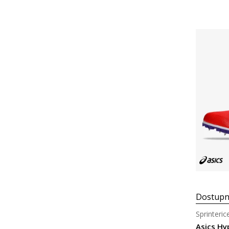
Dostupn
Sprinteric
Asics Hy