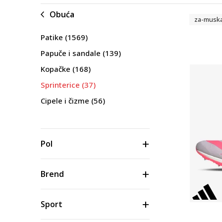
Obuća
za-musk
Patike
(1569)
Papuče i sandale
(139)
Kopačke
(168)
Sprinterice
(37)
Cipele i čizme
(56)
Pol
Brend
Sport