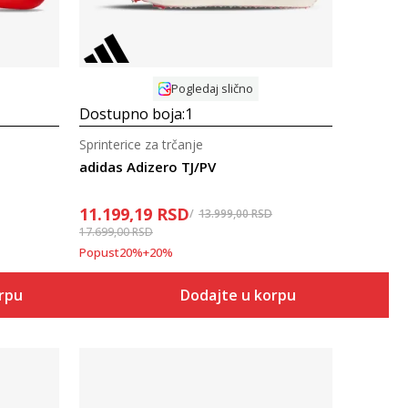
Pogledaj slično
Dostupno boja:
1
Sprinterice za trčanje
adidas Adizero TJ/PV
11.199,19
RSD
13.999,00
RSD
17.699,00
RSD
Popust
20
%
+
20
%
orpu
Dodajte u korpu