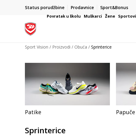
Status porudžbine
Prodavnice
Sport&Bonus
mpanije
VAŽNO OBAVEŠTENJE ZA POTROŠAČE
Povratak u školu
Muškarci
Žene
Sportov
Sport Vision
Proizvodi
Obuća
Sprinterice
Patike
Papuče 
Sprinterice