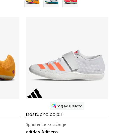
Uporedi
Pogledaj slično
Dostupno boja:
1
Sprinterice za trčanje
adidas Adizero