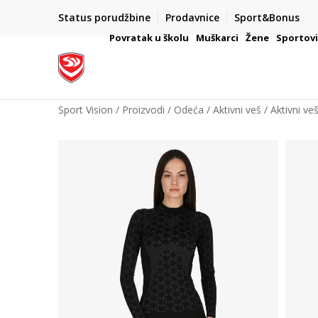
Status porudžbine
Prodavnice
Sport&Bonus
mpanije
VAŽNO OBAVEŠTENJE ZA POTROŠAČE
Povratak u školu
Muškarci
Žene
Sportov
Sport Vision
Proizvodi
Odeća
Aktivni veš
Aktivni ve