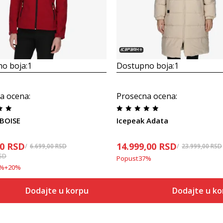
o boja:
1
Dostupno boja:
1
a ocena
:
Prosecna ocena
:
 BOISE
Icepeak Adata
20
RSD
14.999,00
RSD
6.699,00
RSD
23.999,00
RSD
SD
Popust
37
%
%
+
20
%
Dodajte u korpu
Dodajte u ko
Veličina
Veličina
Dodaj u korpu
Dodaj
34
34