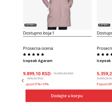
Dostupno boja:
1
Dostupn
Prosecna ocena
:
Prosecn
Icepeak Agaram
Icepeak
9.899,10
RSD
5.359,
10.999,00
RSD
15.999,00
RSD
9.699,00
R
Popust
31
%
+
10
%
Popust
30
Dodajte u korpu
Veličina
Dodaj u korpu
34