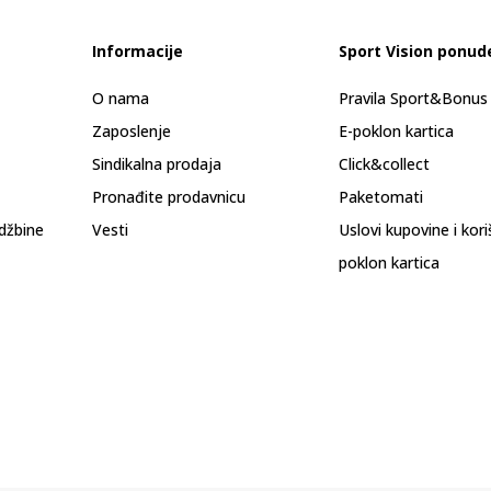
Informacije
Sport Vision ponud
O nama
Pravila Sport&Bonu
Zaposlenje
E-poklon kartica
Sindikalna prodaja
Click&collect
Pronađite prodavnicu
Paketomati
džbine
Vesti
Uslovi kupovine i kor
poklon kartica