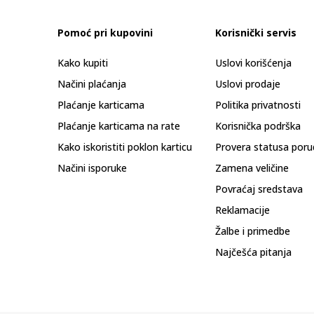
Pomoć pri kupovini
Korisnički servis
Kako kupiti
Uslovi korišćenja
Načini plaćanja
Uslovi prodaje
Plaćanje karticama
Politika privatnosti
Plaćanje karticama na rate
Korisnička podrška
Kako iskoristiti poklon karticu
Provera statusa poru
Načini isporuke
Zamena veličine
Povraćaj sredstava
Reklamacije
Žalbe i primedbe
Najčešća pitanja