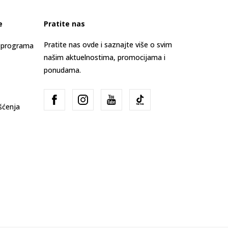
e
Pratite nas
Pratite nas ovde i saznajte više o svim
s programa
našim aktuelnostima, promocijama i
ponudama.
išćenja