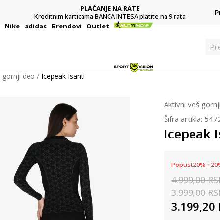
PLAĆANJE NA RATE
P
Kreditnim karticama BANCA INTESA platite na 9 rata
i
Nike
adidas
Brendovi
Outlet
Pr
š gornji deo
Icepeak Isanti
Aktivni veš gornj
Šifra artikla:
547
Icepeak I
Popust
20
%
+
20
4.999,00
RS
3.999,00
RS
3.199,20