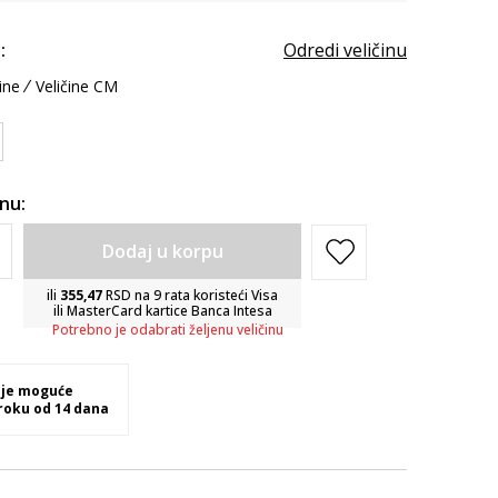
:
Odredi veličinu
ine
Veličine CM
inu:
Dodaj u korpu
ili
355,47
RSD na 9 rata koristeći Visa
ili MasterCard kartice Banca Intesa
Potrebno je odabrati željenu veličinu
 je moguće
 roku od 14 dana