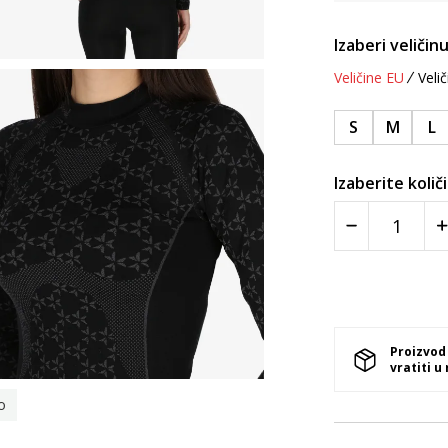
Izaberi veličinu
Veličine EU
Velič
S
M
L
Izaberite količ
Proizvod
vratiti u
o