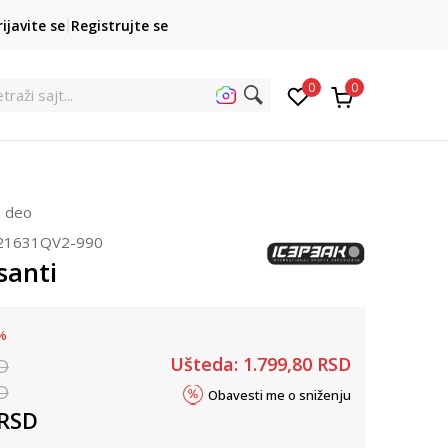
POZOVITE NAS
rijavite se
Registrujte se
011 422 1422
kupovina p
0
0
et
i deo
21631QV2-990
santi
%
Ušteda:
1.799,80
RSD
D
D
Obavesti me o sniženju
RSD