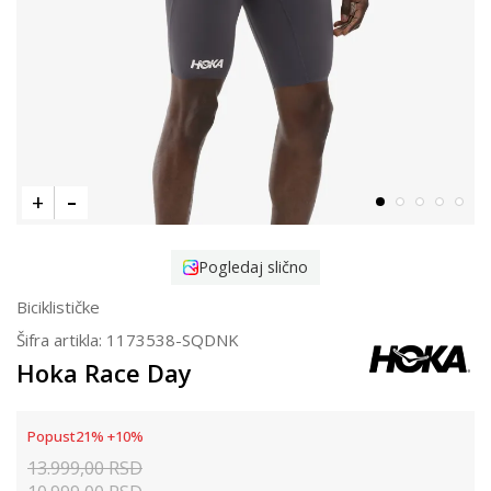
Pogledaj slično
Biciklističke
Šifra artikla:
1173538-SQDNK
Hoka Race Day
Popust
21
%
+
10
%
13.999,00
RSD