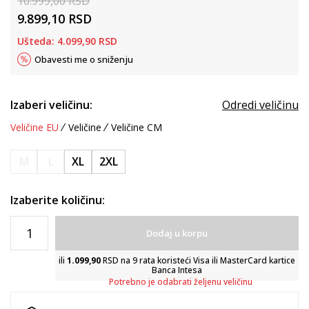
10.999,00
RSD
9.899,10
RSD
Ušteda:
4.099,90
RSD
Obavesti me o sniženju
Izaberi veličinu:
Odredi veličinu
Veličine EU
Veličine
Veličine CM
M
L
XL
2XL
Izaberite količinu:
Dodaj u korpu
ili
1.099,90
RSD na 9 rata koristeći Visa ili MasterCard kartice
Banca Intesa
Potrebno je odabrati željenu veličinu