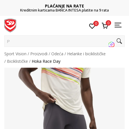
PLAĆANJE NA RATE
Kreditnim karticama BANCA INTESA platite na 9 rata
0
0
Pret
Sport Vision
Proizvodi
Odeća
Helanke i biciklističke
Biciklističke
Hoka Race Day