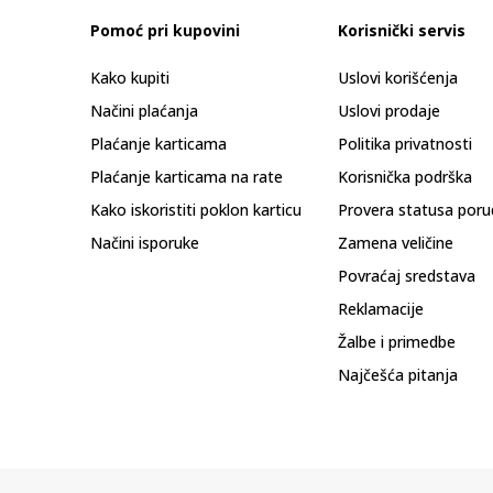
Pomoć pri kupovini
Korisnički servis
Kako kupiti
Uslovi korišćenja
Načini plaćanja
Uslovi prodaje
Plaćanje karticama
Politika privatnosti
Plaćanje karticama na rate
Korisnička podrška
Kako iskoristiti poklon karticu
Provera statusa poru
Načini isporuke
Zamena veličine
Povraćaj sredstava
Reklamacije
Žalbe i primedbe
Najčešća pitanja