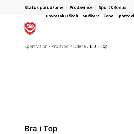
Status porudžbine
Prodavnice
Sport&Bonus
mpanije
VAŽNO OBAVEŠTENJE ZA POTROŠAČE
Povratak u školu
Muškarci
Žene
Sportov
Sport Vision
Proizvodi
Odeća
Bra i Top
Bra i Top