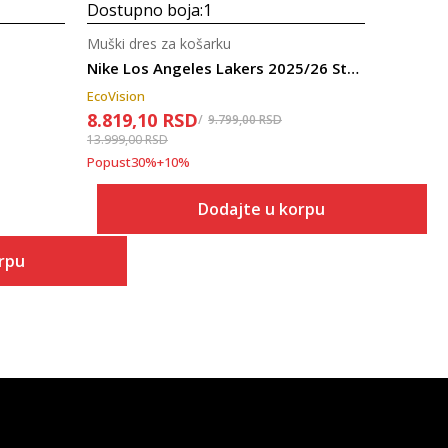
Dostupno boja:
1
Muški dres za košarku
Nike Los Angeles Lakers 2025/26 Statement Edition
EcoVision
8.819,10
RSD
9.799,00
RSD
13.999,00
RSD
Popust
30
%
+
10
%
Dodajte u korpu
orpu