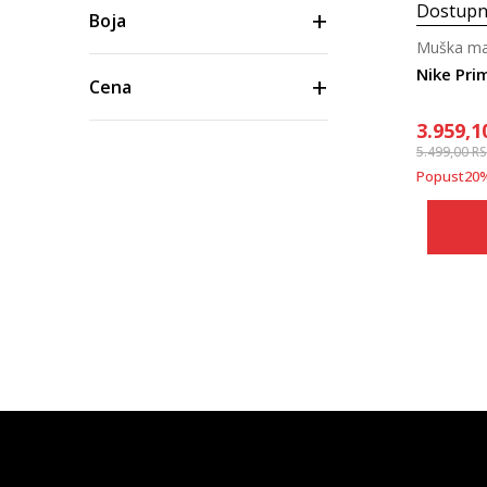
Dostupn
Boja
Muška maj
Nike Pri
Cena
3.959,1
5.499,00
R
Popust
20