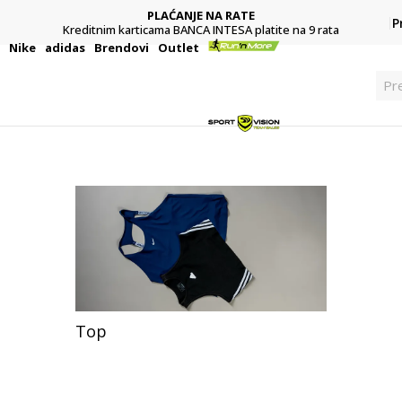
PLAĆANJE NA RATE
P
Kreditnim karticama BANCA INTESA platite na 9 rata
i
Nike
adidas
Brendovi
Outlet
Pre
Top