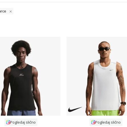
arce
Uporedi
Uporedi
Pogledaj slično
Pogledaj slično