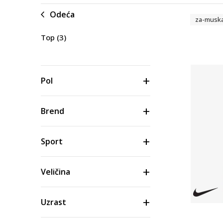
Odeća
za-musk
Top
(3)
Pol
Brend
Sport
Veličina
Uzrast