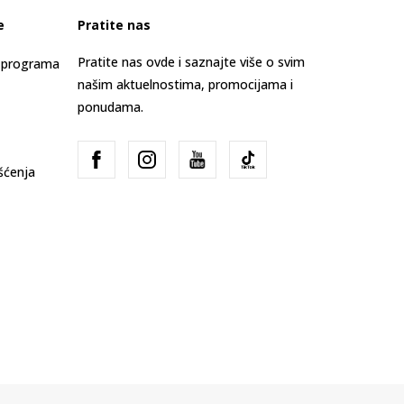
e
Pratite nas
Pratite nas ovde i saznajte više o svim
s programa
našim aktuelnostima, promocijama i
ponudama.
išćenja