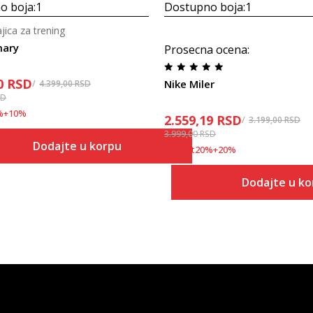
o boja:
1
Dostupno boja:
1
ica za trening
mary
Prosecna ocena
:
0
RSD
Nike Miler
4.399,00
RSD
SD
%
+
10
%
2.559,19
RSD
3.199,00
RSD
3.999,00
RSD
Dodajte u korpu
Popust
20
%
+
20
%
Dodajte u k