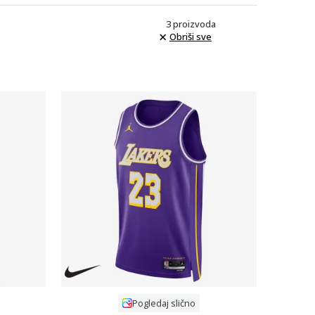
3
proizvoda
Obriši sve
Uporedi
Pogledaj slično