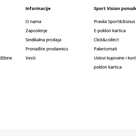
Informacije
Sport Vision ponud
O nama
Pravila Sport&Bonu
Zaposlenje
E-poklon kartica
Sindikalna prodaja
Click&collect
Pronađite prodavnicu
Paketomati
džbine
Vesti
Uslovi kupovine i kor
poklon kartica