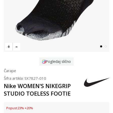
Pogledaj slično
Čarape
Šifra artikla:
SX7827-010
Nike WOMEN'S NIKEGRIP
STUDIO TOELESS FOOTIE
Popust
23
%
+
20
%