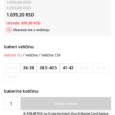
1.690,00
RSD
1.299,00
RSD
1.039,20
RSD
Ušteda:
650,80
RSD
Obavesti me o sniženju
Izaberi veličinu:
Veličine EU
Veličine
Veličine CM
34-38
36-38
38.5-40.5
41-43
38-42
42-46
46-50
Izaberite količinu:
Dodaj u korpu
ili
115,47
RSD na 9 rata koristeći Visa ili MasterCard kartice