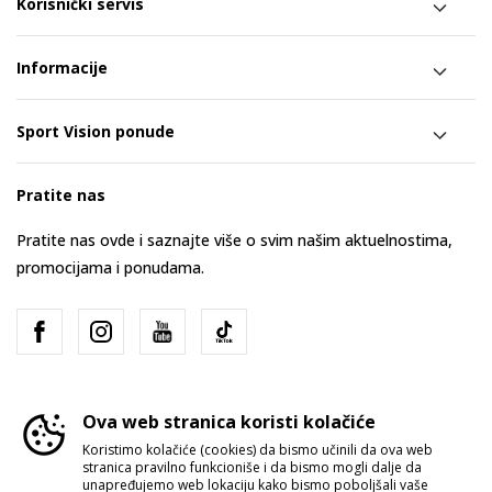
Korisnički servis
Informacije
Sport Vision ponude
Pratite nas
Pratite nas ovde i saznajte više o svim našim aktuelnostima,
promocijama i ponudama.
Ova web stranica koristi kolačiće
Koristimo kolačiće (cookies) da bismo učinili da ova web
stranica pravilno funkcioniše i da bismo mogli dalje da
Srbija
Promenite
unapređujemo web lokaciju kako bismo poboljšali vaše