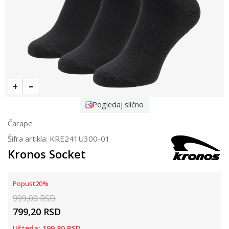
Pogledaj slično
Čarape
Šifra artikla:
KRE241U300-01
Kronos Socket
Popust
20
%
999,00
RSD
799,20
RSD
Ušteda:
199,80
RSD