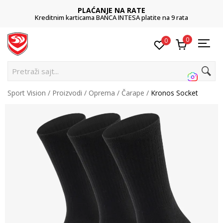
PLAĆANJE NA RATE
Kreditnim karticama BANCA INTESA platite na 9 rata
0
0
Pretraži sajt...
Sport Vision
Proizvodi
Oprema
Čarape
Kronos Socket