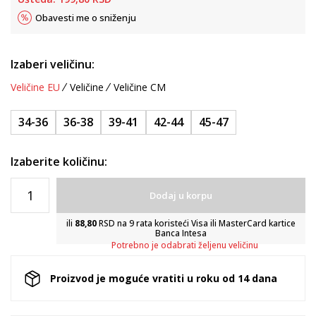
Obavesti me o sniženju
Izaberi veličinu:
Veličine EU
Veličine
Veličine CM
34-36
36-38
39-41
42-44
45-47
Izaberite količinu:
Dodaj u korpu
ili
88,80
RSD na 9 rata koristeći Visa ili MasterCard kartice
Banca Intesa
Potrebno je odabrati željenu veličinu
Proizvod je moguće vratiti u roku od 14 dana