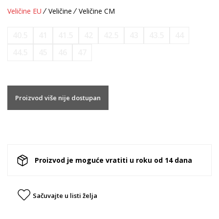
Veličine EU
Veličine
Veličine CM
40.5
41
41.5
42
42.5
43
43.5
44
44.5
45
46
47
Proizvod više nije dostupan
Proizvod je moguće vratiti u roku od 14 dana
Sačuvajte u listi želja