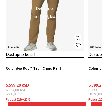
Detaljnije
Brzi pregled
Dostupno boja:
1
Dostupno
Columbia Roc™ Tech Chino Pant
Columbia
5.599,20
RSD
6.799,20
6.999,00
RSD
8.499,00
R
8.999,00
RSD
10.999,00
RS
Popust
22
%
+
20
%
Popust
22
%