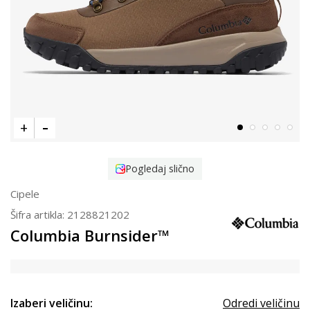
Pogledaj slično
Cipele
Šifra artikla:
2128821202
Columbia Burnsider™
Izaberi veličinu:
Odredi veličinu