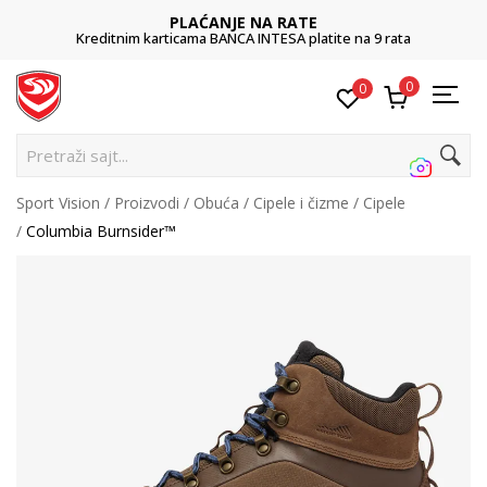
PLAĆANJE NA RATE
Kreditnim karticama BANCA INTESA platite na 9 rata
0
0
P
Sport Vision
Proizvodi
Obuća
Cipele i čizme
Cipele
Columbia Burnsider™