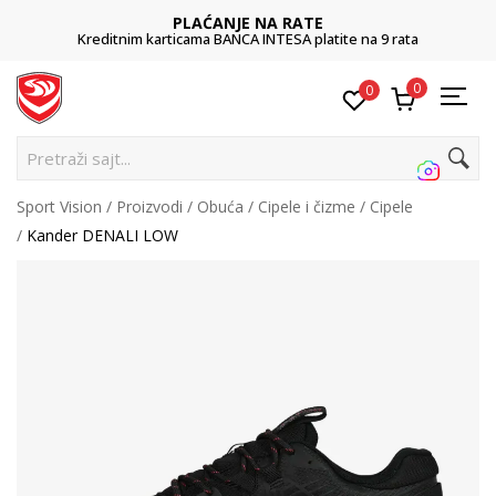
PLAĆANJE NA RATE
Kreditnim karticama BANCA INTESA platite na 9 rata
0
0
Pretraži sajt...
Sport Vision
Proizvodi
Obuća
Cipele i čizme
Cipele
Kander DENALI LOW