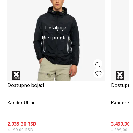
Detaljnije
Brzi pregled
Dostupno boja:
1
Dostupno
Kander Ultar
Kander K
2.939,30
RSD
3.499,30
4.199,00
RSD
4.999,00
R