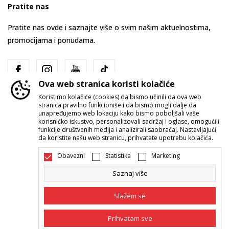
Pratite nas
Pratite nas ovde i saznajte više o svim našim aktuelnostima,
promocijama i ponudama.
Ova web stranica koristi kolačiće
Koristimo kolačiće (cookies) da bismo učinili da ova web
stranica pravilno funkcioniše i da bismo mogli dalje da
unapređujemo web lokaciju kako bismo poboljšali vaše
korisničko iskustvo, personalizovali sadržaj i oglase, omogućili
funkcije društvenih medija i analizirali saobraćaj. Nastavljajući
Srbija
Promenite
da koristite našu web stranicu, prihvatate upotrebu kolačića.
Obavezni
Statistika
Marketing
Saznaj više
Slažem se
Nastojimo da budemo što precizniji u opisu proizvoda, prikazu slika i
Prihvatam sve
samih cena, ali ne možemo garantovati da su sve informacije kompletne i
bez grešaka. Svi artikli prikazani na sajtu su deo naše ponude i ne