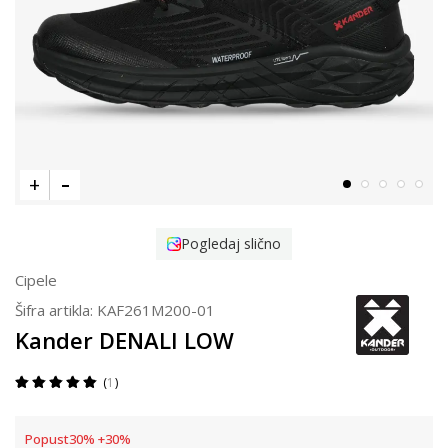
Pogledaj slično
Cipele
Šifra artikla:
KAF261M200-01
Kander DENALI LOW
1
Popust
30
%
+
30
%