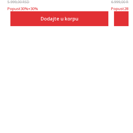
5.999,00
RSD
6.999,00
RSD
Popust
30
%
+
30
%
Popust
28
%
Dodajte u korpu
Veličina
Dodaj u korpu
S
M
L
XL
2XL
3XL