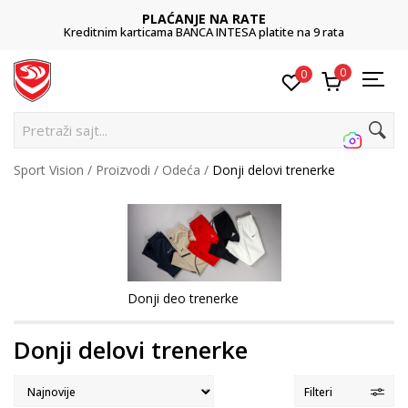
POZOVITE NAS
011 422 1422
0
0
Pretra
Sport Vision
Proizvodi
Odeća
Donji delovi trenerke
Donji deo trenerke
Donji delovi trenerke
Filteri