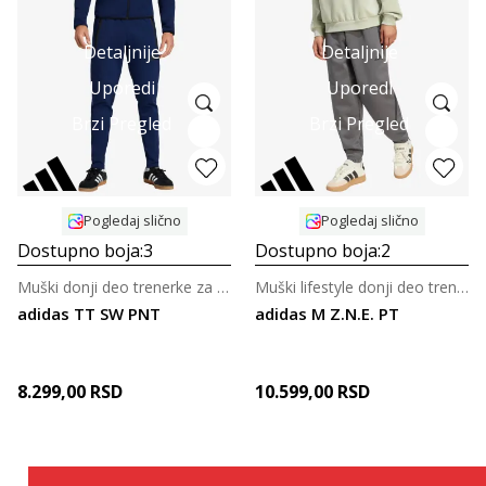
Detaljnije
Detaljnije
Uporedi
Uporedi
Brzi Pregled
Brzi Pregled
Pogledaj slično
Pogledaj slično
Dostupno boja:
3
Dostupno boja:
2
Muški donji deo trenerke za fudbal
Muški lifestyle donji deo trenerke
adidas TT SW PNT
adidas M Z.N.E. PT
8.299,00
RSD
10.599,00
RSD