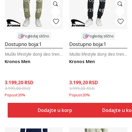
Brzi Pregled
Brzi Pregled
Pogledaj slično
Pogledaj slično
Dostupno boja:
1
Dostupno boja:
1
Muški lifestyle donji deo trenerke
Muški lifestyle donji deo trenerke
Kronos Men
Kronos Men
3.199,20
RSD
3.199,20
RSD
3.999,00
RSD
3.999,00
RSD
Popust
20
%
Popust
20
%
Dodajte u korpu
Dodajte u k