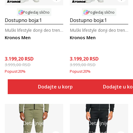
Pogledaj slično
Pogledaj slično
Dostupno boja:
1
Dostupno boja:
1
Muški lifestyle donji deo trenerke
Muški lifestyle donji deo trenerke
Kronos Men
Kronos Men
3.199,20
RSD
3.199,20
RSD
3.999,00
RSD
3.999,00
RSD
Popust
20
%
Popust
20
%
Dodajte u korpu
Dodajte u k
Detaljnije
Detaljnije
Uporedi
Uporedi