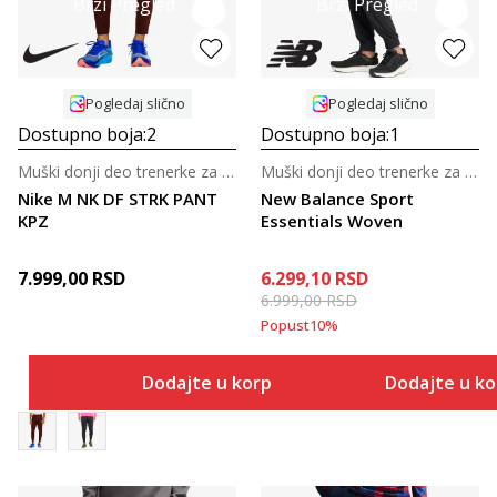
Brzi Pregled
Brzi Pregled
Pogledaj slično
Pogledaj slično
Dostupno boja:
2
Dostupno boja:
1
Muški donji deo trenerke za fudbal
Muški donji deo trenerke za trening
Nike M NK DF STRK PANT
New Balance Sport
KPZ
Essentials Woven
7.999,00
RSD
6.299,10
RSD
6.999,00
RSD
Popust
10
%
Dodajte u korpu
Dodajte u k