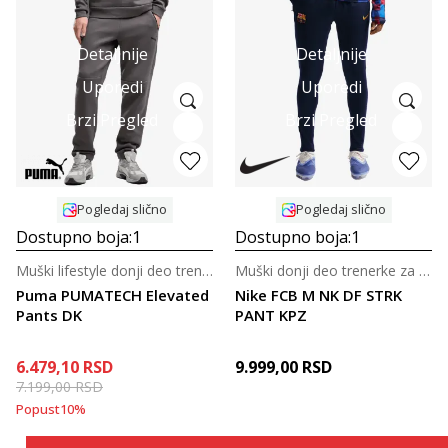
Detaljnije
Detaljnije
Uporedi
Uporedi
Brzi Pregled
Brzi Pregled
Pogledaj slično
Pogledaj slično
Dostupno boja:
1
Dostupno boja:
1
Muški lifestyle donji deo trenerke
Muški donji deo trenerke za fudbal
Puma PUMATECH Elevated
Nike FCB M NK DF STRK
Pants DK
PANT KPZ
6.479,10
RSD
9.999,00
RSD
7.199,00
RSD
Popust
10
%