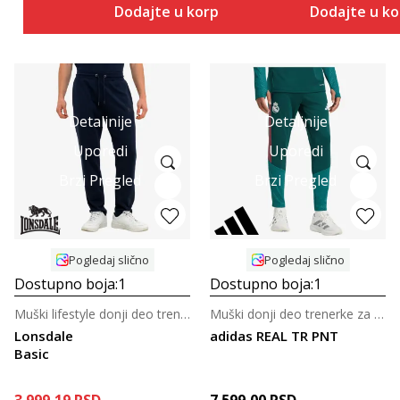
Dodajte u korpu
Dodajte u k
Detaljnije
Detaljnije
Uporedi
Uporedi
Brzi Pregled
Brzi Pregled
Pogledaj slično
Pogledaj slično
Dostupno boja:
1
Dostupno boja:
1
Muški lifestyle donji deo trenerke
Muški donji deo trenerke za fudbal
Lonsdale
adidas REAL TR PNT
Basic