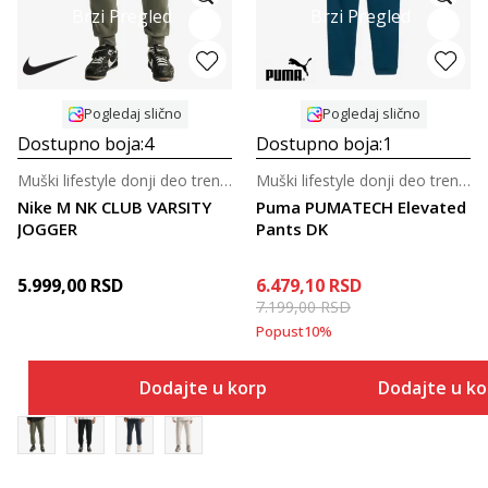
Brzi Pregled
Brzi Pregled
Pogledaj slično
Pogledaj slično
Dostupno boja:
4
Dostupno boja:
1
Muški lifestyle donji deo trenerke
Muški lifestyle donji deo trenerke
Nike M NK CLUB VARSITY
Puma PUMATECH Elevated
JOGGER
Pants DK
5.999,00
RSD
6.479,10
RSD
7.199,00
RSD
Popust
10
%
Dodajte u korpu
Dodajte u k