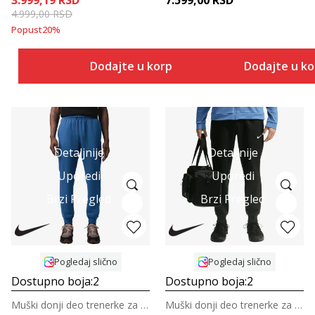
3.999,19
RSD
7.599,00
RSD
4.999,00
RSD
Popust
20
%
Dodajte u korpu
Dodajte u k
Detaljnije
Detaljnije
Uporedi
Uporedi
Brzi Pregled
Brzi Pregled
Pogledaj slično
Pogledaj slično
Dostupno boja:
2
Dostupno boja:
2
Muški donji deo trenerke za košarku
Muški donji deo trenerke za trening