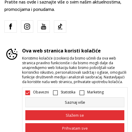
Pratite nas ovde i saznajte više o svim našim aktuelnostima,
promocijama i ponudama.
Ova web stranica koristi kolačiće
Koristimo kolačiće (cookies) da bismo učinili da ova web
stranica pravilno funkcioniše i da bismo mogli dalje da
Srbija
Promenite
unapređujemo web lokaciju kako bismo poboljšali vaše
korisničko iskustvo, personalizovali sadržaj i oglase, omogućili
funkcije društvenih medija i analizirali saobraćaj. Nastavljajući
da koristite našu web stranicu, prihvatate upotrebu kolačića.
Obavezni
Statistika
Marketing
Saznaj više
Nastojimo da budemo što precizniji u opisu proizvoda, prikazu slika i
samih cena, ali ne možemo garantovati da su sve informacije kompletne i
Slažem se
bez grešaka. Svi artikli prikazani na sajtu su deo naše ponude i ne
podrazumeva da su dostupni u svakom trenutku. Raspoloživost robe
možete proveriti pozivom Call Centra na 011 422 1422.
Prihvatam sve