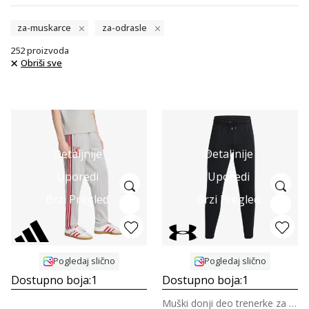
za-muskarce
za-odrasle
252
proizvoda
Obriši sve
Detaljnije
Detaljnije
Uporedi
Uporedi
Brzi Pregled
Brzi Pregled
Pogledaj slično
Pogledaj slično
Dostupno boja:
1
Dostupno boja:
1
Muški donji deo trenerke za trening