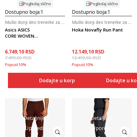
Pogledaj slično
Pogledaj slično
Dostupno boja:
1
Dostupno boja:
1
Muški donji deo trenerke za trčanje
Muški donji deo trenerke za trčanje
Asics ASICS
Hoka Novafly Run Pant
CORE WOVEN
PANT
6.749,10
RSD
12.149,10
RSD
7.499,00
RSD
13.499,00
RSD
Popust
10
%
Popust
10
%
Dodajte u korpu
Dodajte u k
Detaljnije
Detaljnije
Uporedi
Uporedi