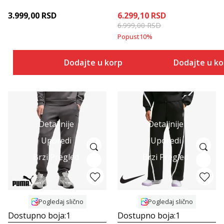
3.999,00
RSD
6.299,10
RSD
6.999,00
RSD
Popust
10
%
Dodajte u korpu
Dodajte u k
Detaljnije
Detaljnije
Uporedi
Uporedi
Brzi Pregled
Brzi Pregled
Pogledaj slično
Pogledaj slično
Dostupno boja:
1
Dostupno boja:
1