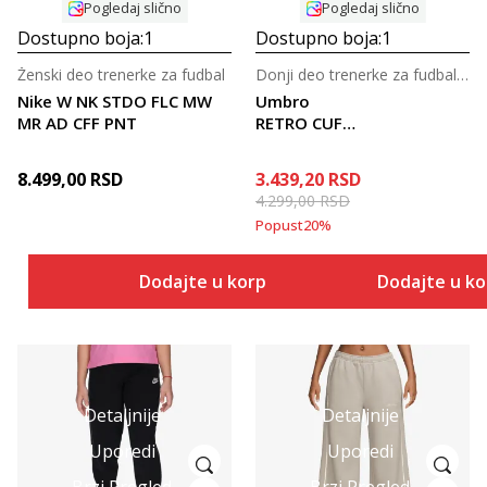
Pogledaj slično
Pogledaj slično
Dostupno boja:
1
Dostupno boja:
1
Ženski deo trenerke za fudbal
Donji deo trenerke za fudbal za tinejdžere
Nike W NK STDO FLC MW
Umbro
MR AD CFF PNT
RETRO CUFF
PANTS JNR
8.499,00
RSD
3.439,20
RSD
4.299,00
RSD
Popust
20
%
Dodajte u korpu
Dodajte u k
Detaljnije
Detaljnije
Uporedi
Uporedi
Brzi Pregled
Brzi Pregled