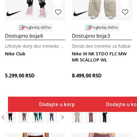
Pogledaj slično
Pogledaj slično
Dostupno boja:
6
Dostupno boja:
3
Lifestyle donji deo trenerke za tinejdžere
Ženski deo trenerke za fudbal
Nike Club
Nike W NK STDO FLC MW
MR SCALLOP WL
5.299,00
RSD
8.499,00
RSD
Dodajte u korpu
Dodajte u k