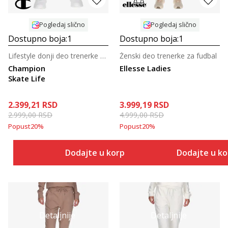
Pogledaj slično
Pogledaj slično
Dostupno boja:
1
Dostupno boja:
1
Lifestyle donji deo trenerke za dečake
Ženski deo trenerke za fudbal
Champion
Ellesse Ladies
Skate Life
2.399,21
RSD
3.999,19
RSD
2.999,00
RSD
4.999,00
RSD
Popust
20
%
Popust
20
%
Dodajte u korpu
Dodajte u k
Detaljnije
Detaljnije