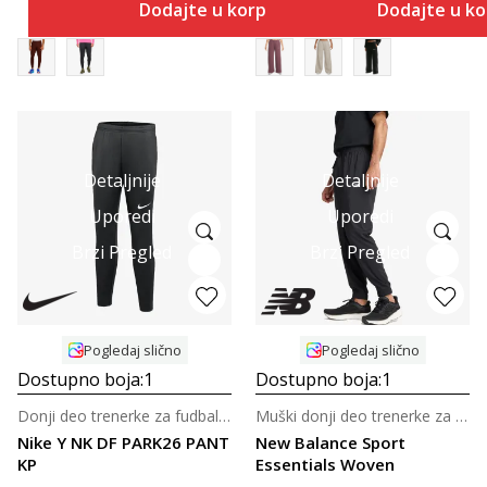
Dodajte u korpu
Dodajte u k
Detaljnije
Detaljnije
Uporedi
Uporedi
Brzi Pregled
Brzi Pregled
Pogledaj slično
Pogledaj slično
Dostupno boja:
1
Dostupno boja:
1
Donji deo trenerke za fudbal za tinejdžere
Muški donji deo trenerke za trening
Nike Y NK DF PARK26 PANT
New Balance Sport
KP
Essentials Woven