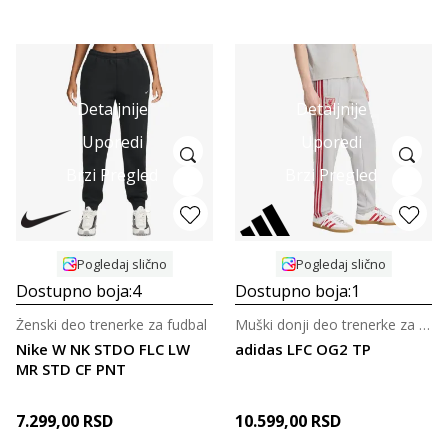
Detaljnije
Detaljnije
Uporedi
Uporedi
Brzi Pregled
Brzi Pregled
Pogledaj slično
Pogledaj slično
Dostupno boja:
4
Dostupno boja:
1
Ženski deo trenerke za fudbal
Muški donji deo trenerke za fudbal
Nike W NK STDO FLC LW
adidas LFC OG2 TP
MR STD CF PNT
7.299,00
RSD
10.599,00
RSD