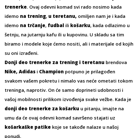
trenerke
. Ovaj odevni komad svi rado nosimo kada
idemo
na trening
,
u teretanu,
omiljen nam je i kada
idemo
na trčanje
,
fudbal
ili
košarku
, kada odlazimo u
šetnju, na jutarnju kafu ili u kupovinu. U skladu sa tim
biramo i modele koje ćemo nositi, ali i materijale od kojih
su oni izrađeni.
Donji deo trenerke za trening i teretanu
brendova
Nike, Adidas
i
Champion
potpuno je prilagođen
svakom vašem pokretu i nimalo vas neće ometati tokom
treninga, naprotiv. On će samo doprineti udobnosti i
vašoj mobilnosti prilikom izvođenja svake vežbe. Kada je
donji deo trenerke za košarku
u pitanju, imajte na
umu da će ovaj odevni komad savršeno stajati uz
košarkaške patike
koje se takođe nalaze u našoj
ponudi.