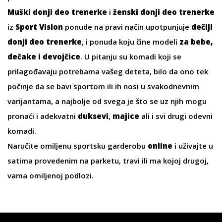
Muški donji deo trenerke
i
ženski donji deo trenerke
iz
Sport Vision
ponude na pravi način upotpunjuje
dečiji
donji deo trenerke
, i ponuda koju čine modeli
za bebe,
dečake i devojčice
. U pitanju su komadi koji se
prilagođavaju potrebama vašeg deteta, bilo da ono tek
počinje da se bavi sportom ili ih nosi u svakodnevnim
varijantama, a najbolje od svega je što se uz njih mogu
pronaći i adekvatni
duksevi
,
majice
ali i svi drugi odevni
komadi.
Naručite omiljenu sportsku garderobu
online
i uživajte u
satima provedenim na parketu, travi ili ma kojoj drugoj,
vama omiljenoj podlozi.