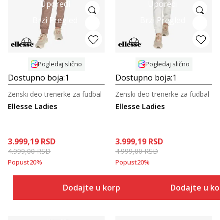
Uporedi
Uporedi
Brzi Pregled
Brzi Pregled
Pogledaj slično
Pogledaj slično
Dostupno boja:
1
Dostupno boja:
1
Ženski deo trenerke za fudbal
Ženski deo trenerke za fudbal
Ellesse Ladies
Ellesse Ladies
3.999,19
RSD
3.999,19
RSD
4.999,00
RSD
4.999,00
RSD
Popust
20
%
Popust
20
%
Dodajte u korpu
Dodajte u k