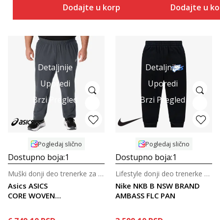
Dodajte u korpu
Dodajte u k
Detaljnije
Detaljnije
Uporedi
Uporedi
Brzi Pregled
Brzi Pregled
Pogledaj slično
Pogledaj slično
Dostupno boja:
1
Dostupno boja:
1
Muški donji deo trenerke za trčanje
Lifestyle donji deo trenerke za dečake
Asics ASICS
Nike NKB B NSW BRAND
CORE WOVEN
AMBASS FLC PAN
PANT