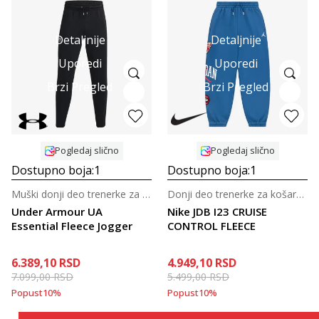
Detaljnije
Detaljnije
Uporedi
Uporedi
Brzi Pregled
Brzi Pregled
Pogledaj slično
Pogledaj slično
Dostupno boja:
1
Dostupno boja:
1
Muški donji deo trenerke za trening
Donji deo trenerke za košarku za tinejdžere
Under Armour UA
Nike JDB I23 CRUISE
Essential Fleece Jogger
CONTROL FLEECE
6.389,10
RSD
4.949,10
RSD
7.099,00
RSD
5.499,00
RSD
Popust
10
%
Popust
10
%