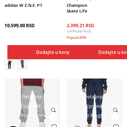
adidas W Z.N.E. PT
Champion
Skate Life
10.599,00
RSD
2.399,21
RSD
2.999,00
RSD
Popust
20
%
Dodajte u korpu
Dodajte u k
Detaljnije
Detaljnije
Uporedi
Uporedi
Brzi Pregled
Brzi Pregled