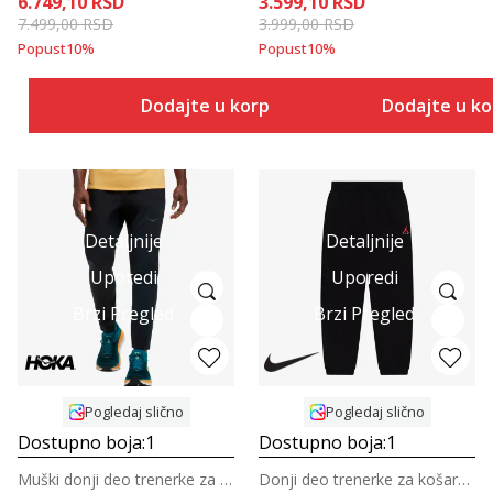
6.749,10
RSD
3.599,10
RSD
7.499,00
RSD
3.999,00
RSD
Popust
10
%
Popust
10
%
Dodajte u korpu
Dodajte u k
Detaljnije
Detaljnije
Uporedi
Uporedi
Brzi Pregled
Brzi Pregled
Pogledaj slično
Pogledaj slično
Dostupno boja:
1
Dostupno boja:
1
Muški donji deo trenerke za trčanje
Donji deo trenerke za košarku za tinejdžere