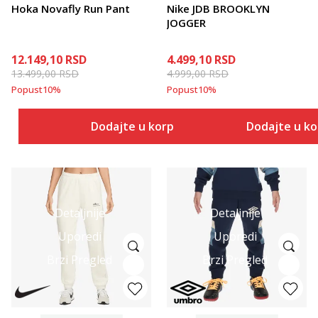
Hoka Novafly Run Pant
Nike JDB BROOKLYN
JOGGER
12.149,10
RSD
4.499,10
RSD
13.499,00
RSD
4.999,00
RSD
Popust
10
%
Popust
10
%
Dodajte u korpu
Dodajte u k
Detaljnije
Detaljnije
Uporedi
Uporedi
Brzi Pregled
Brzi Pregled