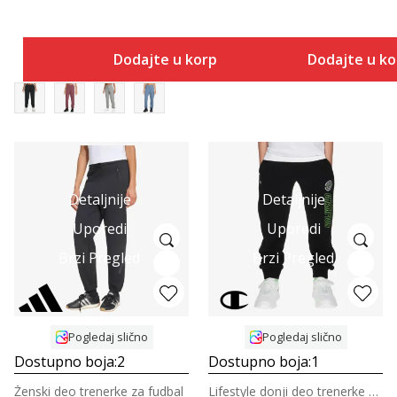
Dodajte u korpu
Dodajte u k
Detaljnije
Detaljnije
Uporedi
Uporedi
Brzi Pregled
Brzi Pregled
Pogledaj slično
Pogledaj slično
Dostupno boja:
2
Dostupno boja:
1
Ženski deo trenerke za fudbal
Lifestyle donji deo trenerke za dečake