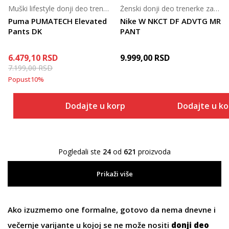
Muški lifestyle donji deo trenerke
Ženski donji deo trenerke za tenis
Puma PUMATECH Elevated
Nike W NKCT DF ADVTG MR
Pants DK
PANT
6.479,10
RSD
9.999,00
RSD
7.199,00
RSD
Popust
10
%
Dodajte u korpu
Dodajte u k
Pogledali ste
24
od
621
proizvoda
Prikaži više
Ako izuzmemo one formalne, gotovo da nema dnevne i
večernje varijante u kojoj se ne može nositi
donji deo