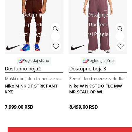
Detaljnije
Detaljnije
Uporedi
Uporedi
Brzi Pregled
Brzi Pregled
Pogledaj slično
Pogledaj slično
Dostupno boja:
2
Dostupno boja:
3
Muški donji deo trenerke za fudbal
Ženski deo trenerke za fudbal
Nike M NK DF STRK PANT
Nike W NK STDO FLC MW
KPZ
MR SCALLOP WL
7.999,00
RSD
8.499,00
RSD