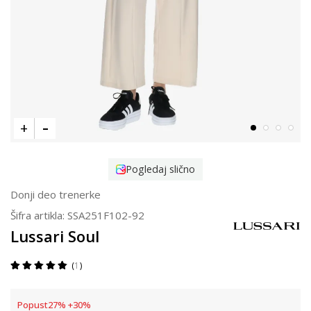
Pogledaj slično
Donji deo trenerke
Šifra artikla:
SSA251F102-92
Lussari Soul
1
Popust
27
%
+
30
%