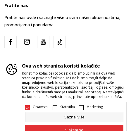
Pratite nas
Pratite nas ovde i saznajte više o svim našim aktuelnostima,
promocijama i ponudama.
Ova web stranica koristi kolačiće
Koristimo kolačiće (cookies) da bismo učinili da ova web
stranica pravilno funkcioniše i da bismo mogli dalje da
Srbija
Promenite
unapređujemo web lokaciju kako bismo poboljšali vaše
korisničko iskustvo, personalizovali sadržaj i oglase, omogućili
funkcije društvenih medija i analizirali saobraćaj. Nastavljajući
da koristite našu web stranicu, prihvatate upotrebu kolačića.
Obavezni
Statistika
Marketing
Saznaj više
Nastojimo da budemo što precizniji u opisu proizvoda, prikazu slika i
samih cena, ali ne možemo garantovati da su sve informacije kompletne i
Slažem se