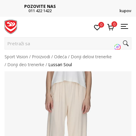
SINDIKALNA PRODAJA
kupovina putem administrativne zabrane do 12 rata
0
0
Pretraži sajt.
Sport Vision
Proizvodi
Odeća
Donji delovi trenerke
Donji deo trenerke
Lussari Soul