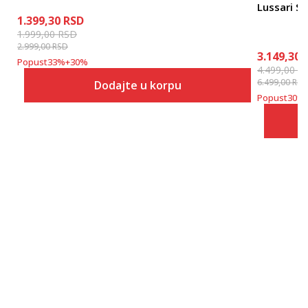
Lussari So
1.399,30
RSD
1.999,00
RSD
2.999,00
RSD
3.149,30
Popust
33
%
+
30
%
4.499,00
R
6.499,00
RSD
Dodajte u korpu
Popust
30
%
Veličina
Dodaj u korpu
XS
S
M
L
XL