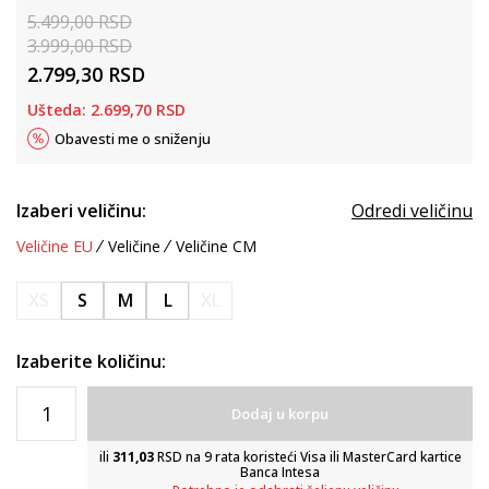
5.499,00
RSD
3.999,00
RSD
2.799,30
RSD
Ušteda:
2.699,70
RSD
Obavesti me o sniženju
Izaberi veličinu:
Odredi veličinu
Veličine EU
Veličine
Veličine CM
XS
S
M
L
XL
Izaberite količinu:
Dodaj u korpu
ili
311,03
RSD na 9 rata koristeći Visa ili MasterCard kartice
Banca Intesa