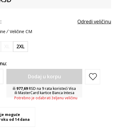
:
Odredi veličinu
ine
Veličine CM
XL
2XL
inu:
Dodaj u korpu
ili
977,69
RSD na 9 rata koristeći Visa
ili MasterCard kartice Banca Intesa
Potrebno je odabrati željenu veličinu
 je moguće
 roku od 14 dana