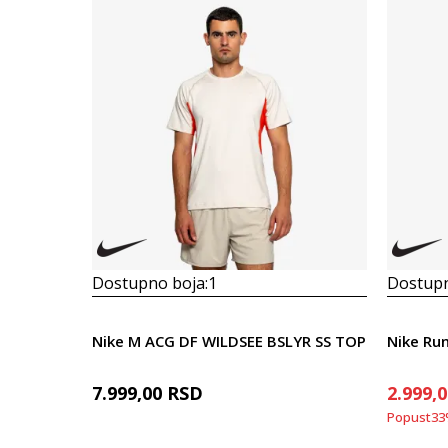
Dostupno boja:
1
Dostupn
Nike M ACG DF WILDSEE BSLYR SS TOP
Nike Ru
7.999,00
RSD
2.999,
Popust
33