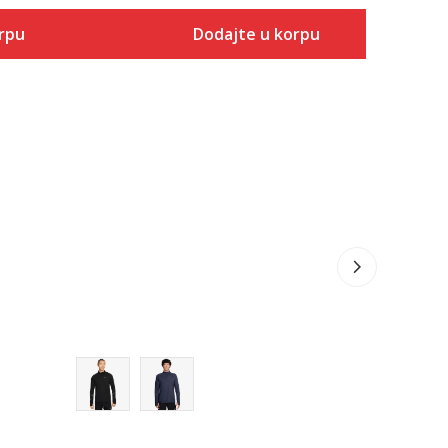
rpu
Dodajte u korpu
Veličina
 u korpu
Dodaj u korpu
S
M
L
XL
2XL