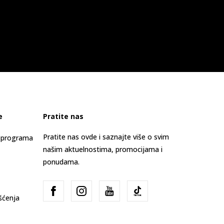
e
Pratite nas
Pratite nas ovde i saznajte više o svim
s programa
našim aktuelnostima, promocijama i
ponudama.
išćenja