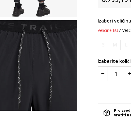
Izaberi veličinu
Veličine EU
Velič
S
M
L
Izaberite količ
Proizvod
vratiti u