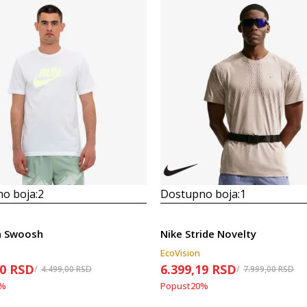
o boja:
2
Dostupno boja:
1
n Swoosh
Nike Stride Novelty
EcoVision
00
RSD
6.399,19
RSD
4.499,00
RSD
7.999,00
RSD
%
Popust
20
%