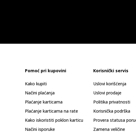
Pomoć pri kupovini
Korisnički servis
Kako kupiti
Uslovi korišćenja
Načini plaćanja
Uslovi prodaje
Plaćanje karticama
Politika privatnosti
Plaćanje karticama na rate
Korisnička podrška
Kako iskoristiti poklon karticu
Provera statusa poru
Načini isporuke
Zamena veličine