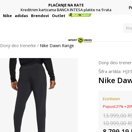
PLAĆANJE NA RATE
P
Kreditnim karticama BANCA INTESA platite na 9 rata
i
Nike
adidas
Brendovi
Outlet
Pr
Donji deo trenerke
Nike Dawn Range
Donji deo trene
Šifra artikla:
HJ3
Nike Da
EcoVision
Popust
21
%
+
20
13.999,00
R
10.999,00
R
8.799,19