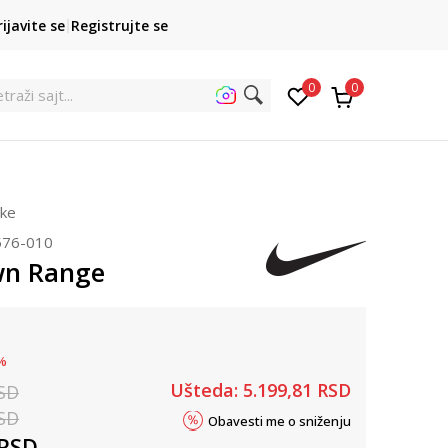
POZOVITE NAS
rijavite se
Registrujte se
011 422 1422
kupovina p
0
0
et
rke
576-010
wn Range
%
Ušteda:
5.199,81
RSD
SD
SD
Obavesti me o sniženju
RSD