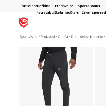
Status porudžbine
Prodavnice
Sport&Bonus
mpanije
VAŽNO OBAVEŠTENJE ZA POTROŠAČE
Povratak u školu
Muškarci
Žene
Sportov
Sport Vision
Proizvodi
Odeća
Donji delovi trenerke