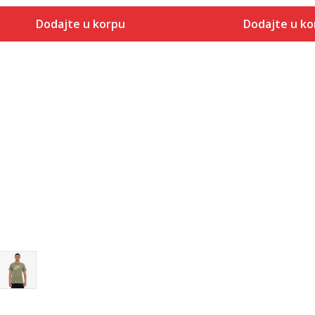
Dodajte u korpu
Dodajte u ko
Veličina
Veličina
Dodaj u korpu
Dodaj
S
S
M
M
L
L
XL
XL
2XL
2XL