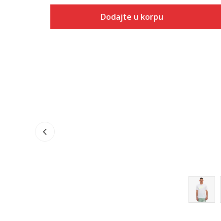
Dodajte u korpu
Veličina
Dodaj u korpu
S
M
L
XL
2XL