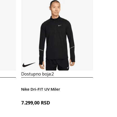
Dostupno boja:
2
Dostupno
Nike Dri-FIT UV Miler
Nike Dri-F
7.299,00
RSD
5.299,00