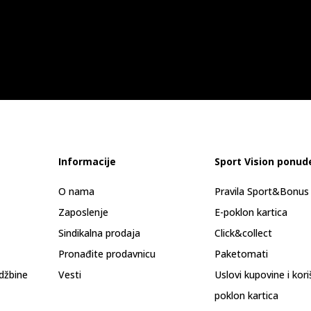
Informacije
Sport Vision ponud
O nama
Pravila Sport&Bonu
Zaposlenje
E-poklon kartica
Sindikalna prodaja
Click&collect
Pronađite prodavnicu
Paketomati
džbine
Vesti
Uslovi kupovine i kor
poklon kartica