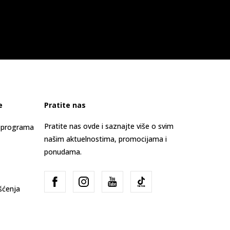
e
Pratite nas
Pratite nas ovde i saznajte više o svim
s programa
našim aktuelnostima, promocijama i
ponudama.
išćenja