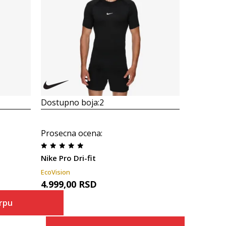
Dostupno boja:
2
Dostupno
Prosecna ocena
:
Prosecna
Nike Pro Dri-fit
Nike Pro D
EcoVision
EcoVision
4.999,00
RSD
5.499,00
rpu