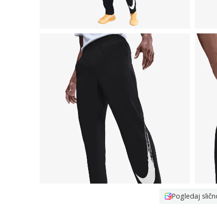
Pogledaj sličn