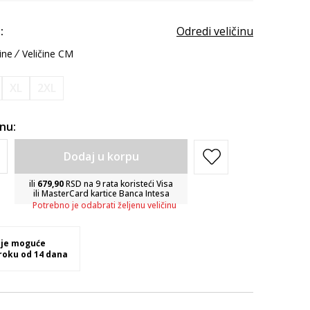
:
Odredi veličinu
ine
Veličine CM
XL
2XL
inu:
Dodaj u korpu
ili
679,90
RSD na 9 rata koristeći Visa
ili MasterCard kartice Banca Intesa
Potrebno je odabrati željenu veličinu
 je moguće
 roku od 14 dana