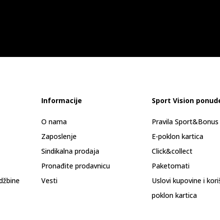
Informacije
Sport Vision ponud
O nama
Pravila Sport&Bonu
Zaposlenje
E-poklon kartica
Sindikalna prodaja
Click&collect
Pronađite prodavnicu
Paketomati
džbine
Vesti
Uslovi kupovine i kor
poklon kartica