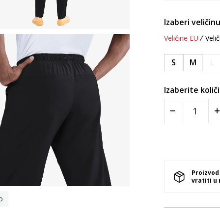
Izaberi veličinu
Veličine EU
Velič
S
M
L
Izaberite količ
Proizvod
vratiti u
o