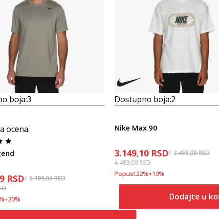
o boja:
3
Dostupno boja:
2
Nike Max 90
a ocena
:
3.149,10
RSD
gend
3.499,00
RSD
4.499,00
RSD
Popust
22
%
+
10
%
19
RSD
3.199,00
RSD
SD
Dodajte u ko
%
+
20
%
Veličina