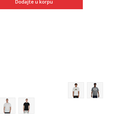
Dodajte u korpu
Dodaj
S
Veličina
Dodaj u korpu
S
M
M
L
L
XL
XL
2XL
2XL