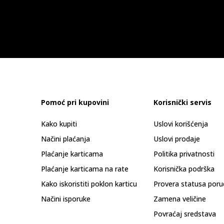
Pomoć pri kupovini
Korisnički servis
Kako kupiti
Uslovi korišćenja
Načini plaćanja
Uslovi prodaje
Plaćanje karticama
Politika privatnosti
Plaćanje karticama na rate
Korisnička podrška
Kako iskoristiti poklon karticu
Provera statusa poru
Načini isporuke
Zamena veličine
Povraćaj sredstava