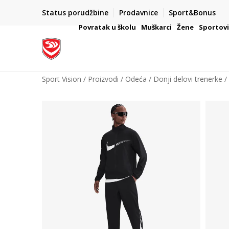
Status porudžbine
Prodavnice
Sport&Bonus
mpanije
VAŽNO OBAVEŠTENJE ZA POTROŠAČE
Povratak u školu
Muškarci
Žene
Sportov
Sport Vision
Proizvodi
Odeća
Donji delovi trenerke