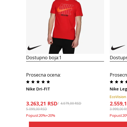
Dostupno boja:
1
Dostupn
Prosecna ocena
:
Prosecn
Nike Dri-FIT
Nike Le
EcoVision
3.263,21
RSD
2.559,
4.079,00
RSD
5.099,00
RSD
3.999,00
R
Popust
20
%
+
20
%
Popust
20