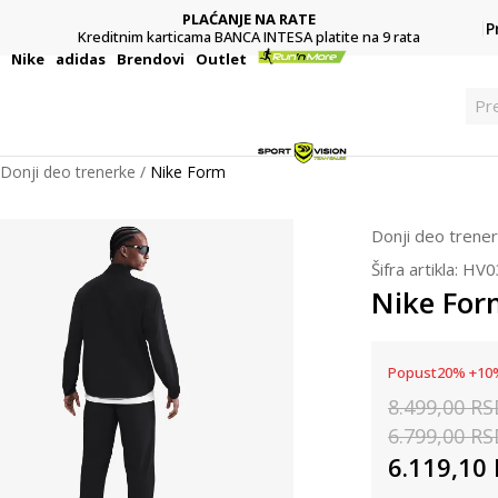
PLAĆANJE NA RATE
P
Kreditnim karticama BANCA INTESA platite na 9 rata
i
Nike
adidas
Brendovi
Outlet
Pr
Donji deo trenerke
Nike Form
Donji deo trene
Šifra artikla:
HV0
Nike For
Popust
20
%
+
10
8.499,00
RS
6.799,00
RS
6.119,10