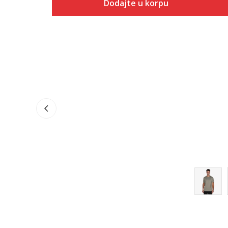
Dodajte u korpu
Veličina
Dodaj u korpu
S
M
L
XL
2XL