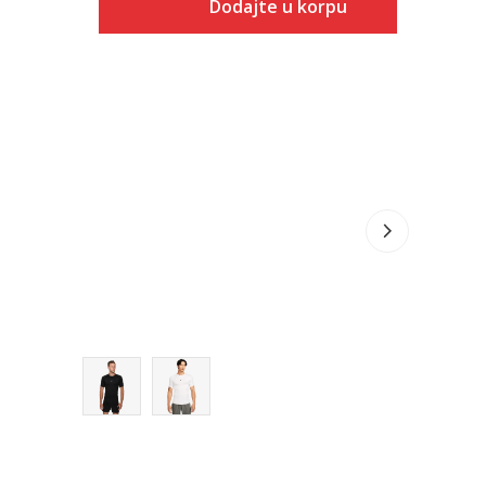
Dodajte u korpu
 u korpu
Veličina
Dodaj u korpu
S
M
L
XL
2XL