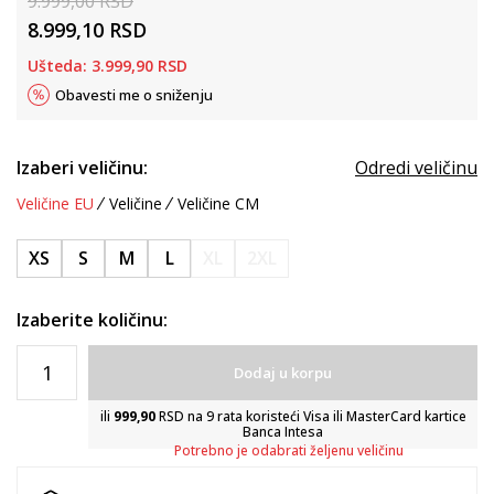
9.999,00
RSD
8.999,10
RSD
Ušteda:
3.999,90
RSD
Obavesti me o sniženju
Izaberi veličinu:
Odredi veličinu
Veličine EU
Veličine
Veličine CM
XS
S
M
L
XL
2XL
Izaberite količinu:
Dodaj u korpu
ili
999,90
RSD na 9 rata koristeći Visa ili MasterCard kartice
Banca Intesa
Potrebno je odabrati željenu veličinu