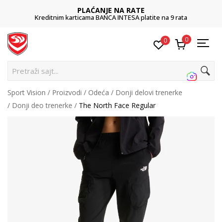
PLAĆANJE NA RATE
Kreditnim karticama BANCA INTESA platite na 9 rata
0
0
Pretraži sajt...
Sport Vision
Proizvodi
Odeća
Donji delovi trenerke
Donji deo trenerke
The North Face Regular