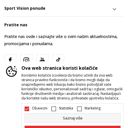
Sport Vision ponude
Pratite nas
Pratite nas ovde i saznajte više o svim našim aktuelnostima,
promocijama i ponudama.
Ova web stranica koristi kolačiće
Koristimo kolačiće (cookies) da bismo učinili da ova web
stranica pravilno funkcioniše i da bismo mogli dalje da
unapređujemo web lokaciju kako bismo poboljšali vaše
korisničko iskustvo, personalizovali sadržaj i oglase, omogućili
funkcije društvenih medija i analizirali saobraćaj. Nastavljajući
Srbija
Promenite
da koristite našu web stranicu, prihvatate upotrebu kolačića.
Obavezni
Statistika
Marketing
Saznaj više