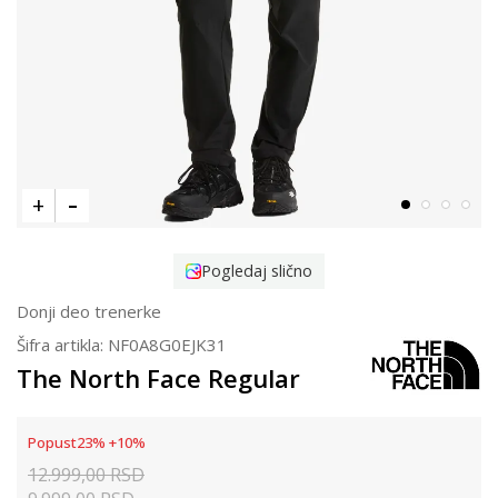
Pogledaj slično
Donji deo trenerke
Šifra artikla:
NF0A8G0EJK31
The North Face Regular
Popust
23
%
+
10
%
12.999,00
RSD