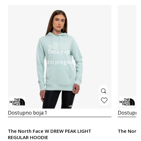
Detaljnije
Brzi pregled
Dostupno boja:
1
Dostupno
The North Face W DREW PEAK LIGHT
The North
REGULAR HOODIE