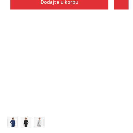
Dodajte u korpu
Veličina
Dodaj u korpu
116
128
140
152
164
176