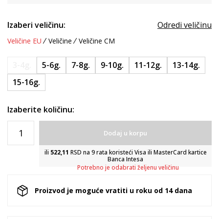
Izaberi veličinu:
Odredi veličinu
Veličine EU
Veličine
Veličine CM
3-4g.
5-6g.
7-8g.
9-10g.
11-12g.
13-14g.
15-16g.
Izaberite količinu:
Dodaj u korpu
ili
522,11
RSD na 9 rata koristeći Visa ili MasterCard kartice
Banca Intesa
Potrebno je odabrati željenu veličinu
Proizvod je moguće vratiti u roku od 14 dana