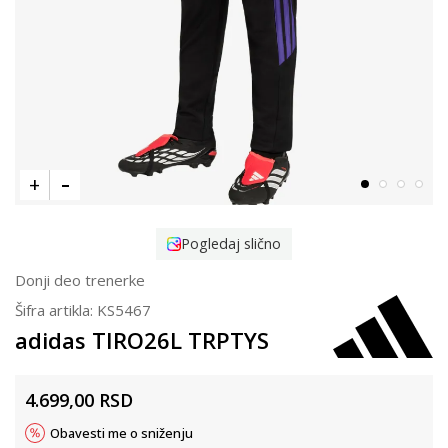
Pogledaj slično
Donji deo trenerke
Šifra artikla:
KS5467
adidas TIRO26L TRPTYS
4.699,00
RSD
Obavesti me o sniženju