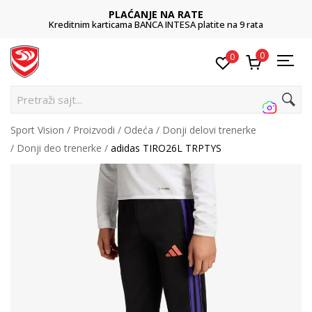
PLAĆANJE NA RATE
Kreditnim karticama BANCA INTESA platite na 9 rata
0
0
P
Sport Vision
Proizvodi
Odeća
Donji delovi trenerke
Donji deo trenerke
adidas TIRO26L TRPTYS