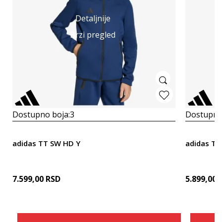
Detaljnije
Brzi pregled
Dostupno boja:
3
Dostupno
adidas TT SW HD Y
adidas TI
7.599,00
RSD
5.899,00