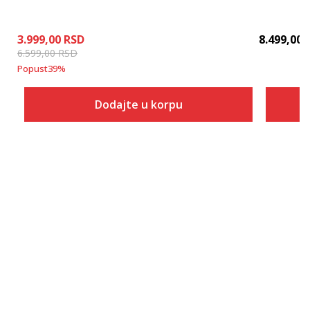
3.999,00
RSD
8.499,00
6.599,00
RSD
Popust
39
%
Dodajte u korpu
Veličina
Dodaj u korpu
XS
S
M
L
XL