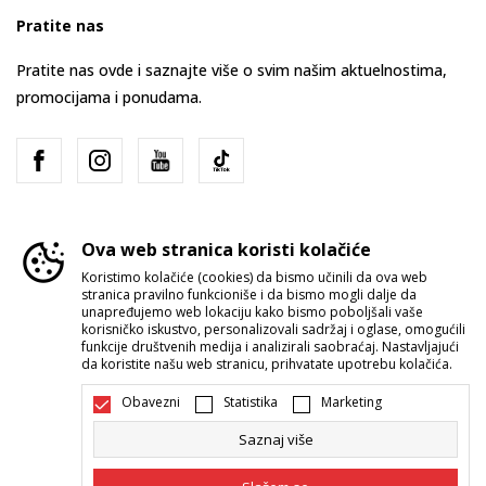
Pratite nas
Pratite nas ovde i saznajte više o svim našim aktuelnostima,
promocijama i ponudama.
Ova web stranica koristi kolačiće
Koristimo kolačiće (cookies) da bismo učinili da ova web
stranica pravilno funkcioniše i da bismo mogli dalje da
Srbija
Promenite
unapređujemo web lokaciju kako bismo poboljšali vaše
korisničko iskustvo, personalizovali sadržaj i oglase, omogućili
funkcije društvenih medija i analizirali saobraćaj. Nastavljajući
da koristite našu web stranicu, prihvatate upotrebu kolačića.
Obavezni
Statistika
Marketing
Saznaj više
Nastojimo da budemo što precizniji u opisu proizvoda, prikazu slika i
samih cena, ali ne možemo garantovati da su sve informacije kompletne i