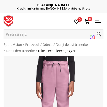
PLAĆANJE NA RATE
Kreditnim karticama BANCA INTESA platite na 9 rata
0
0
Pretraži sajt...
Sport Vision
Proizvodi
Odeća
Donji delovi trenerke
Donji deo trenerke
Nike Tech Fleece Jogger