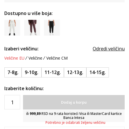
Dostupno u više boja:
Izaberi veličinu:
Odredi veličinu
Veličine EU
Veličine
Veličine CM
7-8g.
9-10g.
11-12g.
12-13g.
14-15g.
Izaberite količinu:
Dodaj u korpu
ili
999,89
RSD na 9 rata koristeći Visa ili MasterCard kartice
Banca Intesa
Potrebno je odabrati željenu veličinu