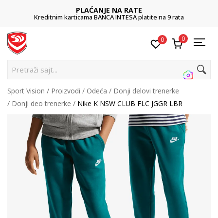
PLAĆANJE NA RATE
Kreditnim karticama BANCA INTESA platite na 9 rata
0
0
P
Sport Vision
Proizvodi
Odeća
Donji delovi trenerke
Donji deo trenerke
Nike K NSW CLUB FLC JGGR LBR