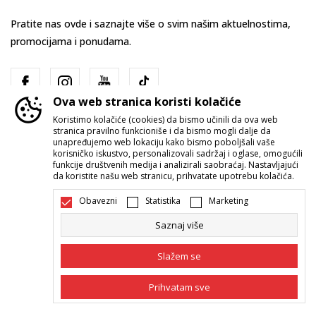
Pratite nas ovde i saznajte više o svim našim aktuelnostima,
promocijama i ponudama.
Ova web stranica koristi kolačiće
Koristimo kolačiće (cookies) da bismo učinili da ova web
stranica pravilno funkcioniše i da bismo mogli dalje da
unapređujemo web lokaciju kako bismo poboljšali vaše
korisničko iskustvo, personalizovali sadržaj i oglase, omogućili
funkcije društvenih medija i analizirali saobraćaj. Nastavljajući
Srbija
Promenite
da koristite našu web stranicu, prihvatate upotrebu kolačića.
Obavezni
Statistika
Marketing
Saznaj više
Slažem se
Nastojimo da budemo što precizniji u opisu proizvoda, prikazu slika i
Prihvatam sve
samih cena, ali ne možemo garantovati da su sve informacije kompletne i
bez grešaka. Svi artikli prikazani na sajtu su deo naše ponude i ne
podrazumeva da su dostupni u svakom trenutku. Raspoloživost robe