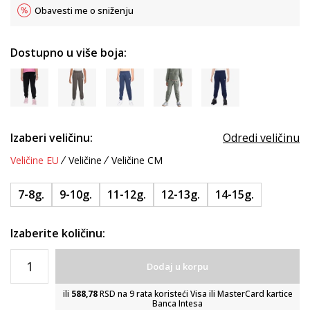
Obavesti me o sniženju
Dostupno u više boja:
Izaberi veličinu:
Odredi veličinu
Veličine EU
Veličine
Veličine CM
7-8g.
9-10g.
11-12g.
12-13g.
14-15g.
Izaberite količinu:
Dodaj u korpu
ili
588,78
RSD na 9 rata koristeći Visa ili MasterCard kartice
Banca Intesa