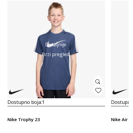
Detaljnije
Brzi pregled
Dostupno boja:
1
Dostupno
Nike Trophy 23
Nike Air