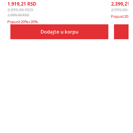
1.919,21
RSD
2.399,21
2.399,00
RSD
2.999,00
R
2.999,00
RSD
Popust
20
%
Popust
20
%
+
20
%
Dodajte u korpu
Veličina
Dodaj u korpu
XS
S
M
L
XL