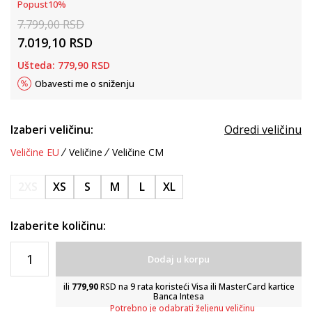
Popust
10
%
7.799,00
RSD
7.019,10
RSD
Ušteda:
779,90
RSD
Obavesti me o sniženju
Izaberi veličinu:
Odredi veličinu
Veličine EU
Veličine
Veličine CM
2XS
XS
S
M
L
XL
Izaberite količinu:
Dodaj u korpu
ili
779,90
RSD na 9 rata koristeći Visa ili MasterCard kartice
Banca Intesa
Potrebno je odabrati željenu veličinu