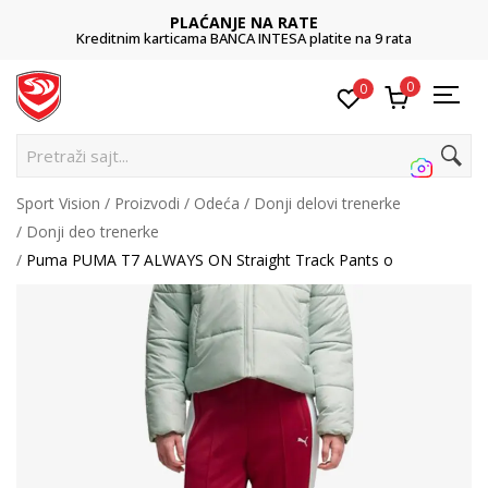
PLAĆANJE NA RATE
Kreditnim karticama BANCA INTESA platite na 9 rata
0
0
P
Sport Vision
Proizvodi
Odeća
Donji delovi trenerke
Donji deo trenerke
Puma PUMA T7 ALWAYS ON Straight Track Pants o