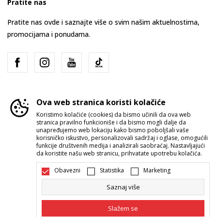
Pratite nas
Pratite nas ovde i saznajte više o svim našim aktuelnostima,
promocijama i ponudama.
Ova web stranica koristi kolačiće
Koristimo kolačiće (cookies) da bismo učinili da ova web
stranica pravilno funkcioniše i da bismo mogli dalje da
Srbija
Promenite
unapređujemo web lokaciju kako bismo poboljšali vaše
korisničko iskustvo, personalizovali sadržaj i oglase, omogućili
funkcije društvenih medija i analizirali saobraćaj. Nastavljajući
da koristite našu web stranicu, prihvatate upotrebu kolačića.
Obavezni
Statistika
Marketing
Saznaj više
Nastojimo da budemo što precizniji u opisu proizvoda, prikazu slika i
samih cena, ali ne možemo garantovati da su sve informacije kompletne i
Slažem se
bez grešaka. Svi artikli prikazani na sajtu su deo naše ponude i ne