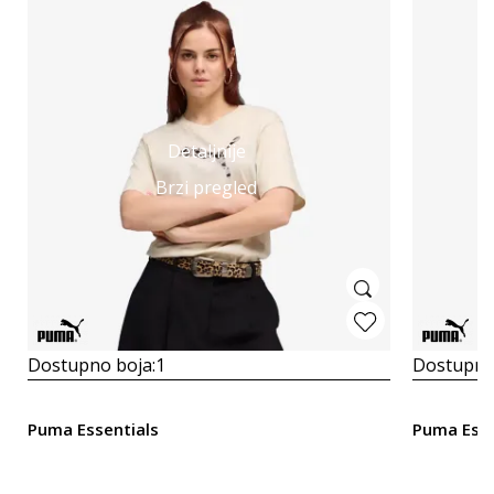
Detaljnije
Brzi pregled
Dostupno boja:
1
Dostupno
Puma Essentials
Puma Esse