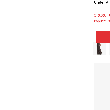
5.939,1
Popust
10