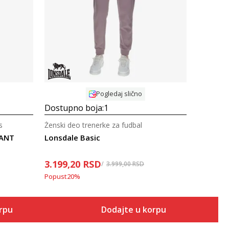
Uporedi
Pogledaj slično
Dostupno boja:
1
s
Ženski deo trenerke za fudbal
PANT
Lonsdale Basic
3.199,20
RSD
3.999,00
RSD
Popust
20
%
orpu
Dodajte u korpu