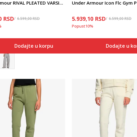
Under Armour RIVAL PLEATED VARSITY PANT
Under Armour Icon Flc Gym 
0
RSD
5.939,10
RSD
6.599,00
RSD
6.599,00
RSD
%
Popust
10
%
Dodajte u korpu
Dodajte u k
Uporedi
Uporedi