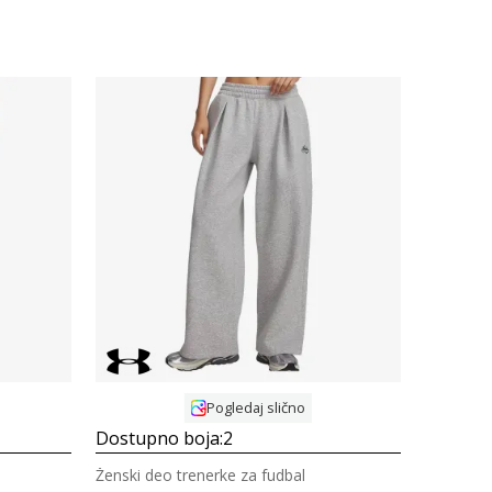
Uporedi
Pogledaj slično
Dostupno boja:
2
Ženski deo trenerke za fudbal