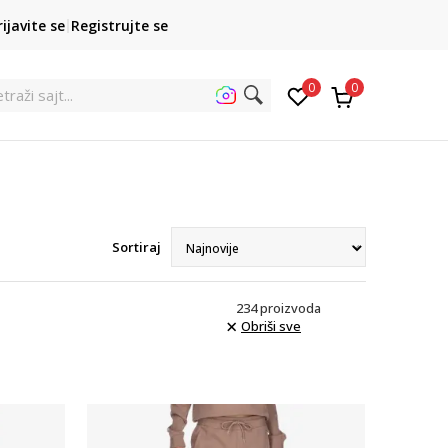
SINDIKALNA PRODAJA
Obaveš
rijavite se
Registrujte se
kupovina putem administrativne zabrane do 12 rata
0
0
e
Sortiraj
234
proizvoda
Obriši sve