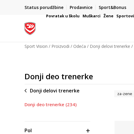
PLAĆANJE NA RATE
Status porudžbine
Prodavnice
Sport&Bonus
ŠAČE
Kreditnim karticama BANCA INTESA platite na 9 rata
Povratak u školu
Muškarci
Žene
Sportov
Sport Vision
Proizvodi
Odeća
Donji delovi trenerke
Donji deo trenerke
Donji delovi trenerke
za-zene
Donji deo trenerke
(234)
Pol