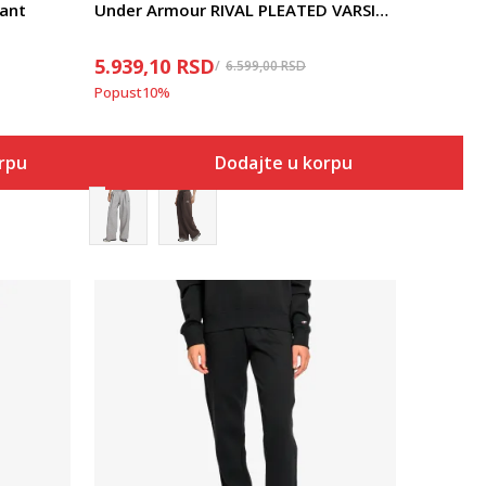
Pant
Under Armour RIVAL PLEATED VARSITY PANT
5.939,10
RSD
6.599,00
RSD
Popust
10
%
orpu
Dodajte u korpu
Uporedi