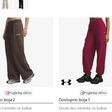
Uporedi
Uporedi
Pogledaj slično
Pogledaj slično
o boja:
2
Dostupno boja:
1
o trenerke za fudbal
Ženski deo trenerke za fudbal