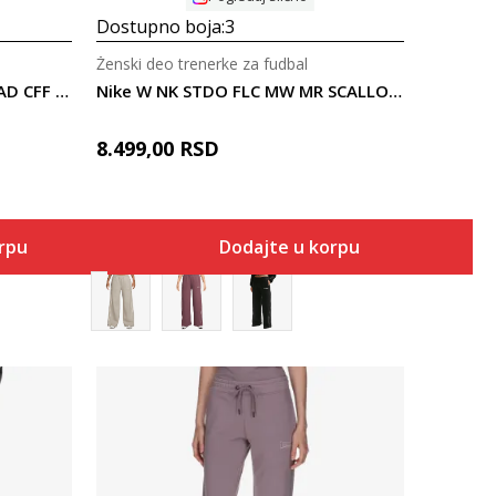
Dostupno boja:
3
Ženski deo trenerke za fudbal
Nike W NK STDO FLC MW MR AD CFF PNT
Nike W NK STDO FLC MW MR SCALLOP WL
8.499,00
RSD
orpu
Dodajte u korpu