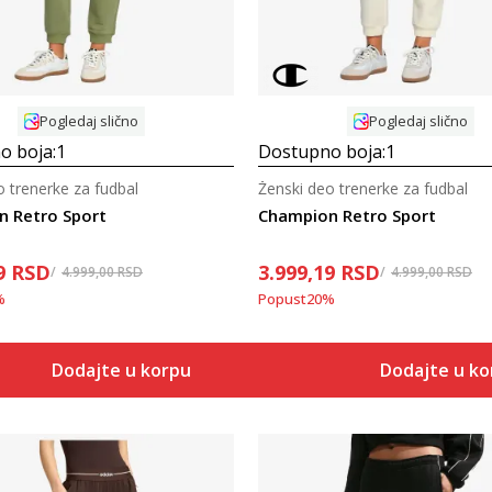
Pogledaj slično
Pogledaj slično
o boja:
1
Dostupno boja:
1
o trenerke za fudbal
Ženski deo trenerke za fudbal
 Retro Sport
Champion Retro Sport
9
RSD
3.999,19
RSD
4.999,00
RSD
4.999,00
RSD
%
Popust
20
%
Dodajte u korpu
Dodajte u k