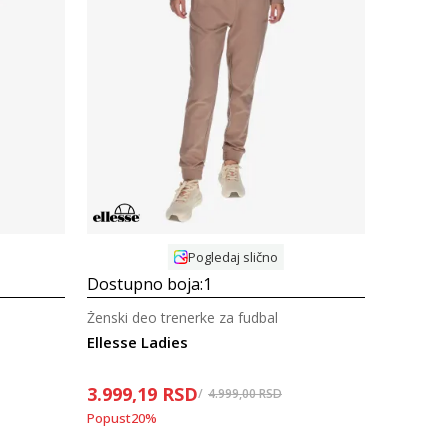
Uporedi
Pogledaj slično
Dostupno boja:
1
Ženski deo trenerke za fudbal
Ellesse Ladies
3.999,19
RSD
4.999,00
RSD
Popust
20
%