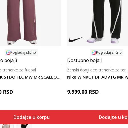
Uporedi
Uporedi
Pogledaj slično
Pogledaj slično
o boja:
3
Dostupno boja:
1
o trenerke za fudbal
Ženski donji deo trenerke za teni
Nike W NK STDO FLC MW MR SCALLOP WL
Nike W NKCT DF ADVTG MR 
0
RSD
9.999,00
RSD
Dodajte u korpu
Dodajte u k