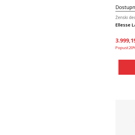
Dostupn
Ženski de
Ellesse L
3.999,1
Popust
20