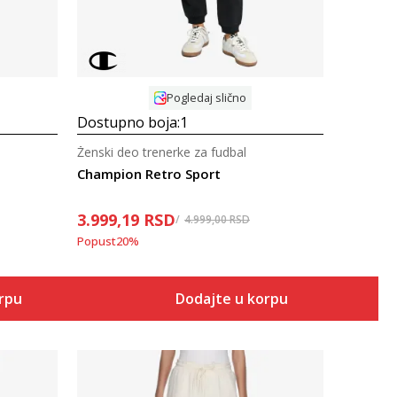
Pogledaj slično
Dostupno boja:
1
Ženski deo trenerke za fudbal
Champion Retro Sport
3.999,19
RSD
4.999,00
RSD
Popust
20
%
orpu
Dodajte u korpu