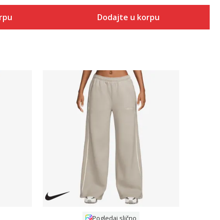
orpu
Dodajte u korpu
Uporedi
Pogledaj slično