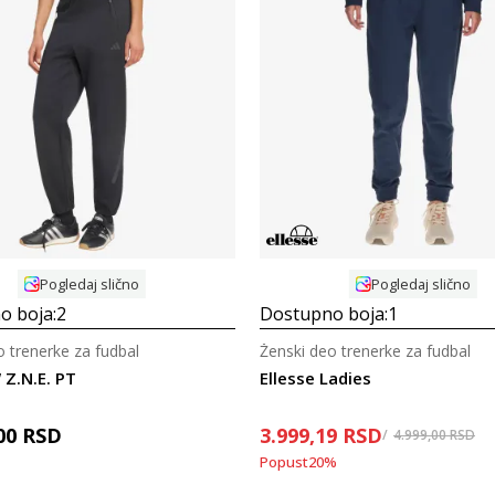
Uporedi
Uporedi
Pogledaj slično
Pogledaj slično
o boja:
2
Dostupno boja:
1
o trenerke za fudbal
Ženski deo trenerke za fudbal
 Z.N.E. PT
Ellesse Ladies
00
RSD
3.999,19
RSD
4.999,00
RSD
Popust
20
%