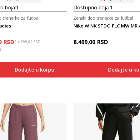
o boja:
1
Dostupno boja:
1
o trenerke za fudbal
Ženski deo trenerke za fudbal
adies
9
RSD
8.499,00
RSD
4.999,00
RSD
%
Dodajte u korpu
Dodajte u k