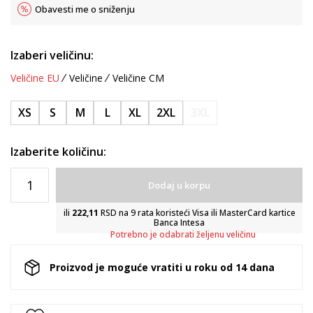
Obavesti me o sniženju
Izaberi veličinu:
Veličine EU
Veličine
Veličine CM
XS
S
M
L
XL
2XL
3XL
Izaberite količinu:
Dodaj u korpu
ili
222,11
RSD na 9 rata koristeći Visa ili MasterCard kartice
Banca Intesa
Potrebno je odabrati željenu veličinu
Proizvod je moguće vratiti u roku od 14 dana