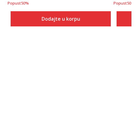
Popust
50
%
Popust
50
%
Dodajte u korpu
Veličina
Dodaj u korpu
S
M
L
XL
2XL