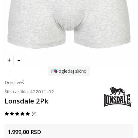
Pogledaj slično
Donji veš
Šifra artikla:
422011-02
Lonsdale 2Pk
6
1.999,00
RSD