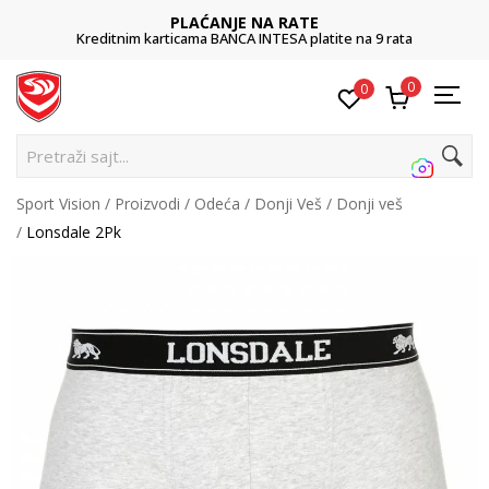
PLAĆANJE NA RATE
Kreditnim karticama BANCA INTESA platite na 9 rata
0
0
P
Sport Vision
Proizvodi
Odeća
Donji Veš
Donji veš
Lonsdale 2Pk