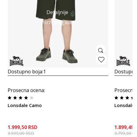
Detaljnije
Brzi pregled
Dostupno boja:
1
Dostupno
Prosecna ocena
:
Prosecna
Lonsdale Camo
Lonsdale 
1.999,50
RSD
1.899,49
3.999,00
RSD
3.799,00
R