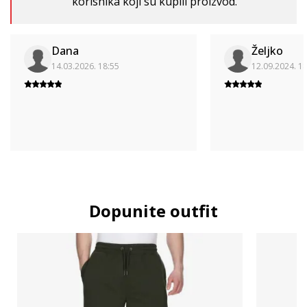
korisnika koji su kupili proizvod.
Dana
Željko
14.03.2026. 18:55
12.09.2024. 1
Dopunite outfit