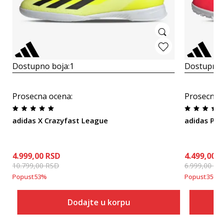
Dostupno boja:
1
Dostupno
Prosecna ocena
:
Prosecna
adidas X Crazyfast League
adidas Pr
4.999,00
RSD
4.499,00
10.799,00
RSD
6.999,00
R
Popust
53
%
Popust
35
%
Dodajte u korpu