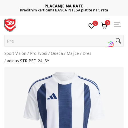
PLAĆANJE NA RATE
Kreditnim karticama BANCA INTESA platite na 9 rata
0
0
Pretr
Sport Vision
Proizvodi
Odeća
Majice
Dres
adidas STRIPED 24 JSY