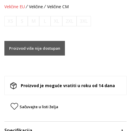
Veličine EU
Veličine
Veličine CM
XS
S
M
L
XL
2XL
3XL
Proizvod više nije dostupan
Proizvod je moguće vratiti u roku od 14 dana
Sačuvajte u listi želja
Specifikacija