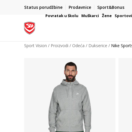
Status porudžbine
Prodavnice
Sport&Bonus
mpanije
VAŽNO OBAVEŠTENJE ZA POTROŠAČE
Povratak u školu
Muškarci
Žene
Sportov
Sport Vision
Proizvodi
Odeća
Dukserice
Nike Sport