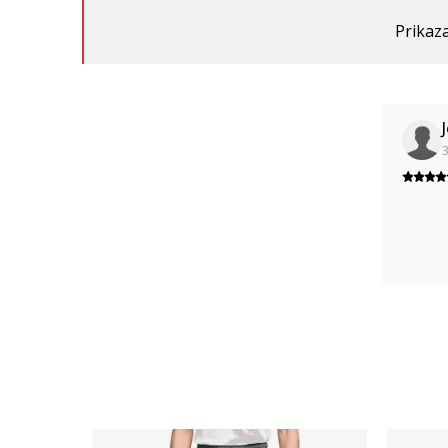
Prikaza
3