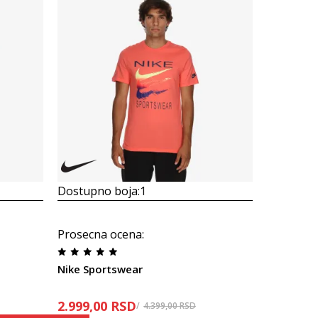
Dostupno boja:
1
Dostupno
Nike Spor
Prosecna ocena
:
3.199,20
Nike Sportswear
Popust
20
%
2.999,00
RSD
4.399,00
RSD