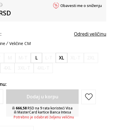
D
Obavesti me o sniženju
RSD
:
Odredi veličinu
ine
Veličine CM
T
M
M-T
L
L-T
XL
XL-T
2XL
4XL
3XL-T
4XL-T
inu:
Dodaj u korpu
ili
666,58
RSD na 9 rata koristeći Visa
ili MasterCard kartice Banca Intesa
Potrebno je odabrati željenu veličinu