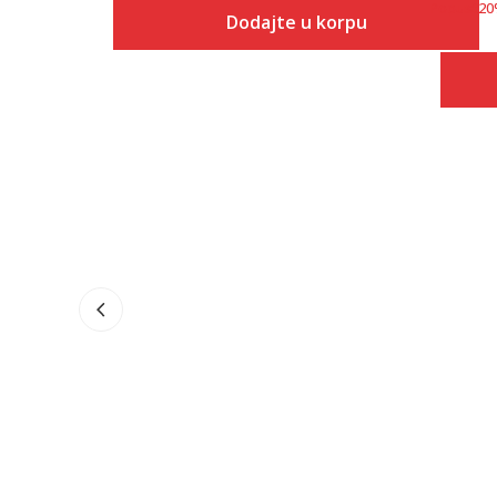
Popust
20
Dodajte u korpu
Veličina
Dodaj u korpu
XS
S
M
L
XL
2XL
3XL