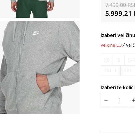
7.499,00
RS
5.999,21
Izaberi veličinu
Veličine EU
Velič
XS
S
S-
2XL-T
3XL
Izaberite količ