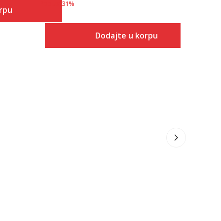
Popust
31
%
rpu
Dodajte u korpu
 u korpu
Veličina
Dodaj u korpu
S
M
L
XL
2XL
3XL