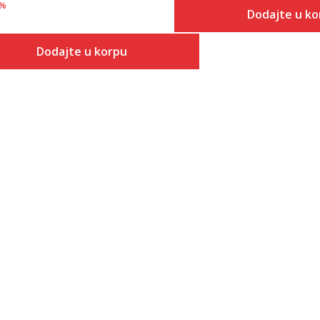
%
Dodajte u ko
Veličina
Dodajte u korpu
Dodaj
XS
Veličina
Dodaj u korpu
XS
S
S
M
S-T
L
M
XL
M-T
2XL
L
3XL