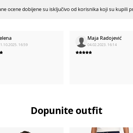
ne ocene dobijene su isključivo od korisnika koji su kupili p
Jelena
Maja Radojević
1.10.2025. 16:59
04.02.2023. 16:14
Dopunite outfit