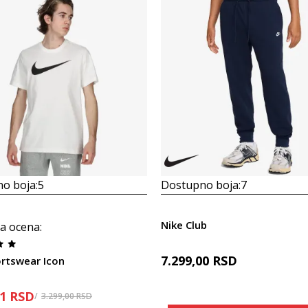
o boja:
5
Dostupno boja:
7
Nike Club
a ocena
:
7.299,00
RSD
ortswear Icon
21
RSD
3.299,00
RSD