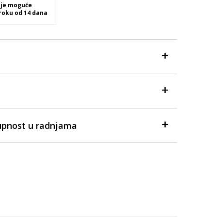
 je moguće
 roku od 14 dana
upnost u radnjama