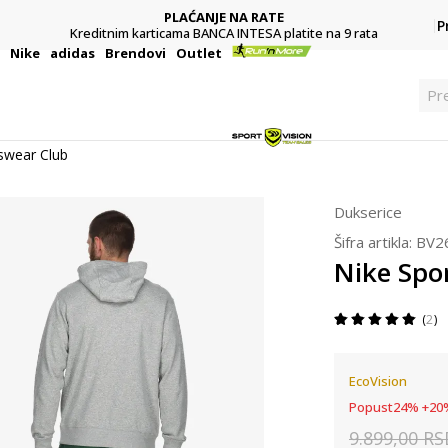
PLAĆANJE NA RATE
P
Kreditnim karticama BANCA INTESA platite na 9 rata
i
Nike
adidas
Brendovi
Outlet
Pr
swear Club
Dukserice
Šifra artikla:
BV2
Nike Spo
2
EcoVision
Popust
24
%
+
20
9.899,00
RS