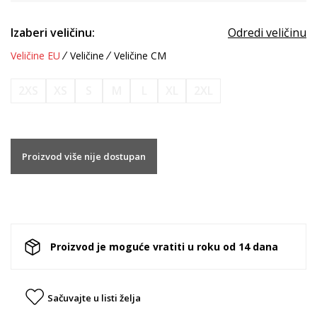
Izaberi veličinu:
Odredi veličinu
Veličine EU
Veličine
Veličine CM
2XS
XS
S
M
L
XL
2XL
Proizvod više nije dostupan
Proizvod je moguće vratiti u roku od 14 dana
Sačuvajte u listi želja