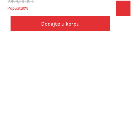
2.999,00
RSD
Popust
30
%
Dodajte u korpu
Veličina
Dodaj u korpu
2XS
XS
S
M
L
XL