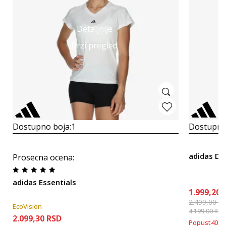
Detaljnije
Brzi pregled
Dostupno boja:
1
Dostupno
adidas De
Prosecna ocena
:
adidas Essentials
1.999,20
2.499,00
R
EcoVision
4.199,00
RSD
2.099,30
RSD
Popust
40
%