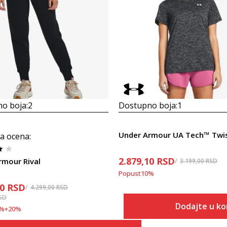
o boja:
2
Dostupno boja:
1
Under Armour UA Tech™ Twi
a ocena
:
2.879,10
RSD
rmour Rival
3.199,00
RSD
Popust
10
%
20
RSD
4.299,00
RSD
SD
Dodajte u ko
%
+
20
%
Veličina