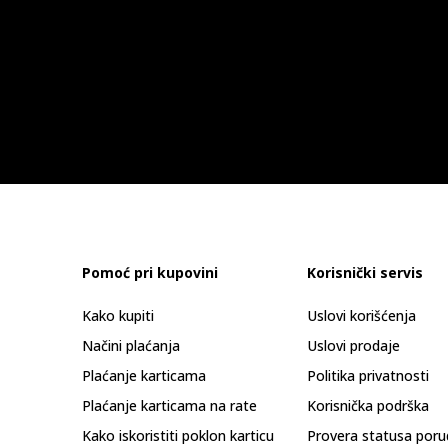
Pomoć pri kupovini
Korisnički servis
Kako kupiti
Uslovi korišćenja
Načini plaćanja
Uslovi prodaje
Plaćanje karticama
Politika privatnosti
Plaćanje karticama na rate
Korisnička podrška
Kako iskoristiti poklon karticu
Provera statusa poru