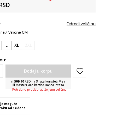
RSD
:
Odredi veličinu
ine
Veličine CM
L
XL
2XL
inu:
Dodaj u korpu
ili
509,90
RSD na 9 rata koristeći Visa
ili MasterCard kartice Banca Intesa
Potrebno je odabrati željenu veličinu
 je moguće
 roku od 14 dana