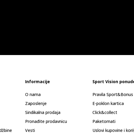
Informacije
Sport Vision ponud
O nama
Pravila Sport&Bonu
Zaposlenje
E-poklon kartica
Sindikalna prodaja
Click&collect
Pronađite prodavnicu
Paketomati
džbine
Vesti
Uslovi kupovine i kor