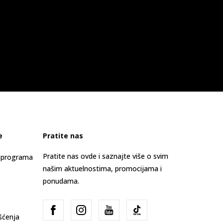
e
Pratite nas
Pratite nas ovde i saznajte više o svim
s programa
našim aktuelnostima, promocijama i
ponudama.
išćenja