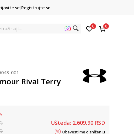
POZOVITE NAS
rijavite se
Registrujte se
011 422 1422
kupovina p
0
0
et
6043-001
mour Rival Terry
%
Ušteda:
2.609,90
RSD
D
D
Obavesti me o sniženju