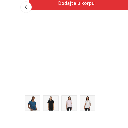
Dodajte u korpu
Veličina
Dodaj u korpu
XS
SM
MD
LG
XL