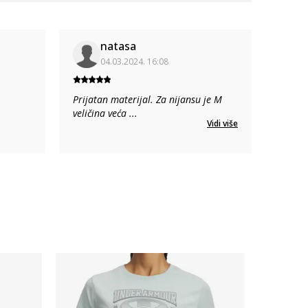
natasa
04.03.2024. 16:08
Prijatan materijal. Za nijansu je M
veličina veća
...
Vidi više