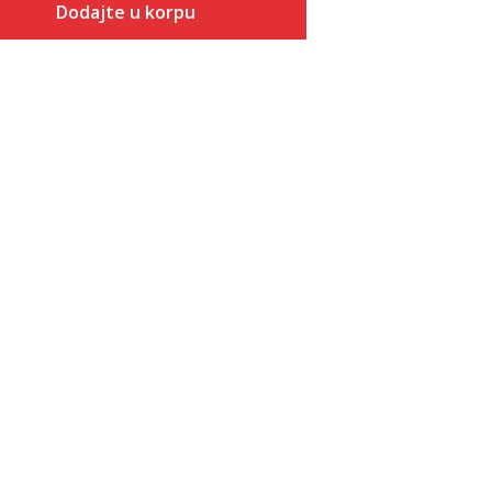
Dodajte u korpu
Dodaj
XS
Veličina
Dodaj u korpu
XS
SM
LGT
MD
SMT
LG
SM
XL
MD
MDT
LG