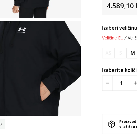
4.589,10
Izaberi veličinu
Veličine EU
Velič
XS
S
M
Izaberite količ
Proizvod
o
vratiti u