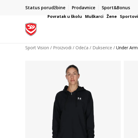
Status porudžbine
Prodavnice
Sport&Bonus
mpanije
VAŽNO OBAVEŠTENJE ZA POTROŠAČE
Povratak u školu
Muškarci
Žene
Sportov
Sport Vision
Proizvodi
Odeća
Dukserice
Under Armo