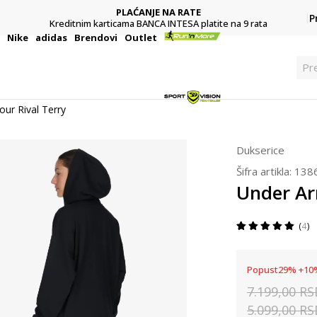
PLAĆANJE NA RATE
P
Kreditnim karticama BANCA INTESA platite na 9 rata
i
Nike
adidas
Brendovi
Outlet
Pr
ur Rival Terry
Dukserice
Šifra artikla:
138
Under Ar
4
Popust
29
%
+
10
7.199,00
RS
5.099,00
RS