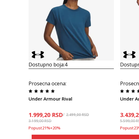
Dostupno boja:
4
Dostupn
Prosecna ocena
:
Prosecn
Under Armour Rival
Under A
1.999,20
RSD
3.439,
2.499,00
RSD
3.199,00
RSD
5.599,00
R
Popust
21
%
+
20
%
Popust
23