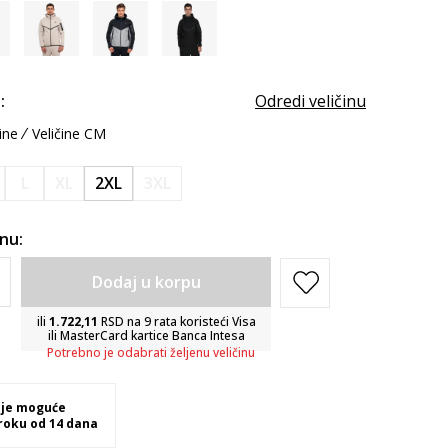
:
Odredi veličinu
ine
Veličine CM
L
XL
2XL
3XL
inu:
Dodaj u korpu
ili
1.722,11
RSD na 9 rata koristeći Visa
ili MasterCard kartice Banca Intesa
Potrebno je odabrati željenu veličinu
 je moguće
 roku od 14 dana