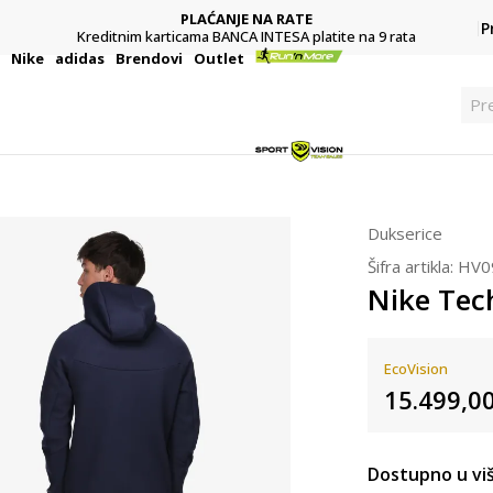
PLAĆANJE NA RATE
P
Kreditnim karticama BANCA INTESA platite na 9 rata
i
Nike
adidas
Brendovi
Outlet
Pr
Dukserice
Šifra artikla:
HV0
Nike Tec
EcoVision
15.499,0
Dostupno u viš