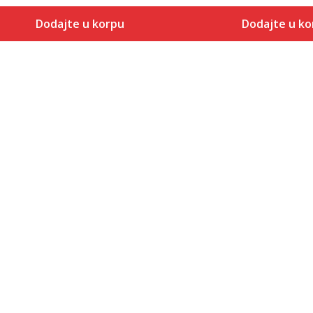
Dodajte u korpu
Dodajte u ko
Veličina
Veličina
Dodaj u korpu
Dodaj
S
XS
M
S
L
M
XL
L
2XL
XL
3XL
2XL
3XL