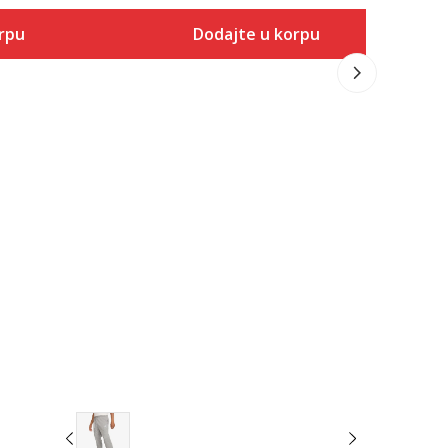
8.499,00
RS
rpu
Dodajte u korpu
Popust
20
%
Veličina
 u korpu
Dodaj u korpu
XS
S
M
L
XL
2XL