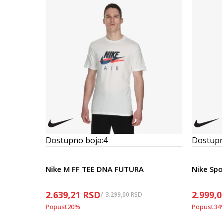
Dostupno boja:
4
Dostupn
Nike M FF TEE DNA FUTURA
Nike Sp
2.639,21
RSD
2.999,
3.299,00
RSD
Popust
20
%
Popust
34