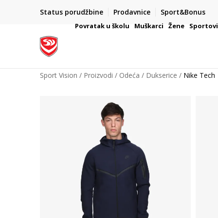
Status porudžbine
Prodavnice
Sport&Bonus
mpanije
VAŽNO OBAVEŠTENJE ZA POTROŠAČE
Povratak u školu
Muškarci
Žene
Sportov
Sport Vision
Proizvodi
Odeća
Dukserice
Nike Tech