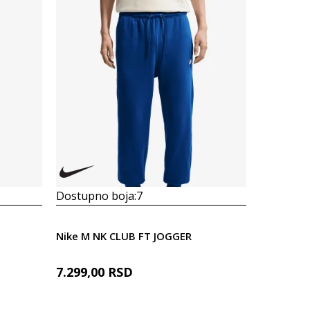
Dostupno boja:
7
Dostupno
Nike M NK CLUB FT JOGGER
Prosecna
7.299,00
RSD
Nike Spor
6.119,10