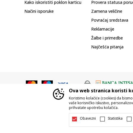
Kako iskoristiti poklon karticu
Provera statusa poru
Načini isporuke
Zamena veličine
Povraćaj sredstava
Reklamacije
Žalbe i primedbe
Najčešća pitanja
Ova web stranica koristi k
Koristimo kolačiće (cookies) da bism
vaše korisničko iskustvo, personalizoval
prihvatate upotrebu kolačića.
Nastojimo da budemo što precizniji u o
Svi artikli prikazani na sajtu su d
Obavezni
Statistika