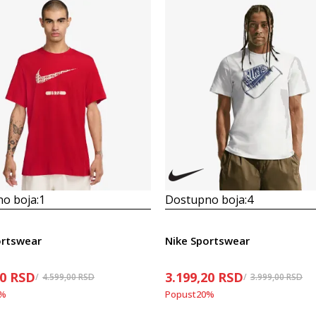
o boja:
1
Dostupno boja:
4
ortswear
Nike Sportswear
00
RSD
3.199,20
RSD
4.599,00
RSD
3.999,00
RSD
%
Popust
20
%