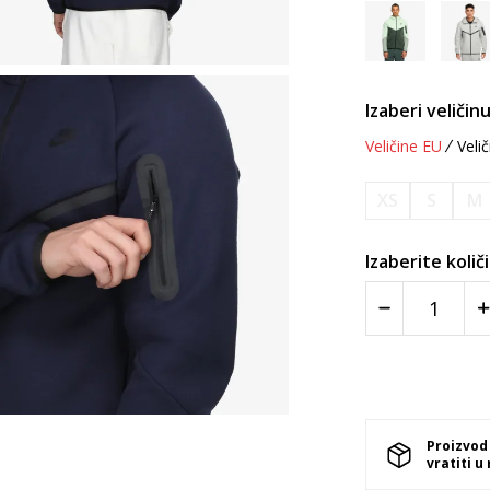
Izaberi veličinu
Veličine EU
Velič
XS
S
M
Izaberite količ
Proizvod
vratiti u