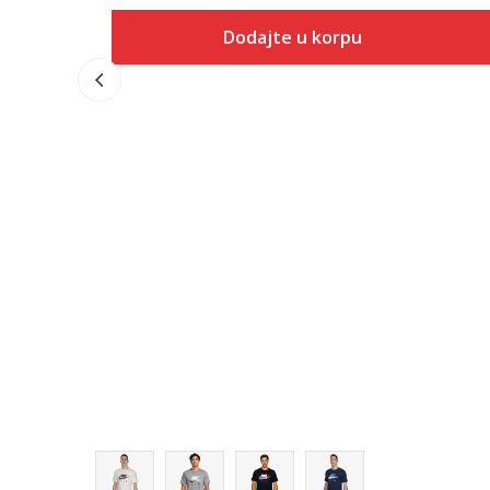
Dodajte u korpu
Veličina
Dodaj u korpu
XS
S
M
L
XL
2XL