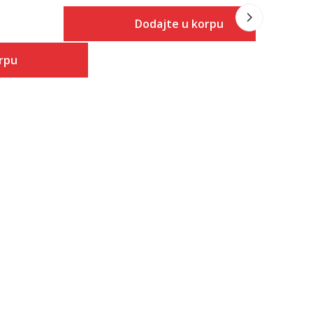
Dodajte u korpu
Veličina
rpu
Dodaj u korpu
S
 u korpu
M
L
XL
2XL
3XL