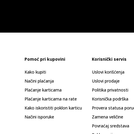
Pomoć pri kupovini
Korisnički servis
Kako kupiti
Uslovi korišćenja
Načini plaćanja
Uslovi prodaje
Plaćanje karticama
Politika privatnosti
Plaćanje karticama na rate
Korisnička podrška
Kako iskoristiti poklon karticu
Provera statusa poru
Načini isporuke
Zamena veličine
Povraćaj sredstava