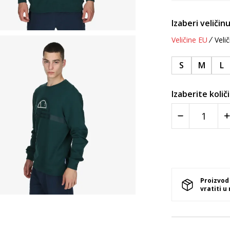
Izaberi veličinu
Veličine EU
Velič
S
M
L
Izaberite količ
Proizvod
vratiti u