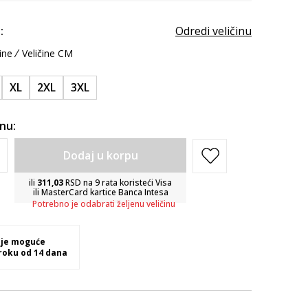
:
Odredi veličinu
ine
Veličine CM
XL
2XL
3XL
inu:
Dodaj u korpu
ili
311,03
RSD na 9 rata koristeći Visa
ili MasterCard kartice Banca Intesa
Potrebno je odabrati željenu veličinu
 je moguće
 roku od 14 dana