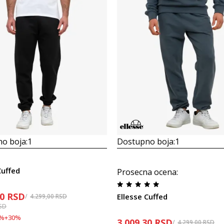
o boja:
1
Dostupno boja:
1
Cuffed
Prosecna ocena
:
30
RSD
Ellesse Cuffed
4.299,00
RSD
SD
%
+
30
%
3.009,30
RSD
4.299,00
RSD