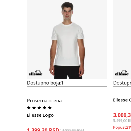
Dostupno boja:
1
Dostupn
Ellesse 
Prosecna ocena
:
3.009,
Ellesse Logo
5.499,00
R
Popust
21
1.399,30
RSD
1.999,00
RSD