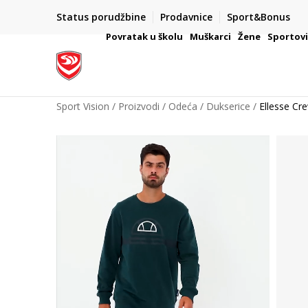
PLAĆANJE NA RATE
Status porudžbine
Prodavnice
Sport&Bonus
ŠAČE
Kreditnim karticama BANCA INTESA platite na 9 rata
Povratak u školu
Muškarci
Žene
Sportov
Sport Vision
Proizvodi
Odeća
Dukserice
Ellesse Cr