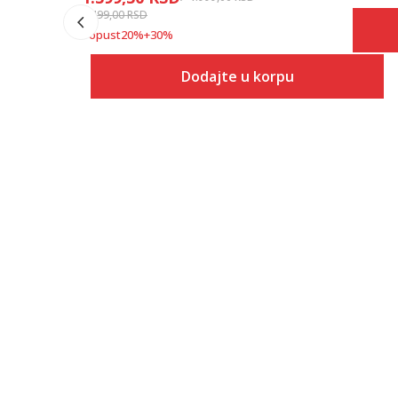
2.499,00
RSD
Popust
20
%
+
30
%
Dodajte u korpu
Veličina
Dodaj u korpu
S
M
L
XL
2XL
3XL