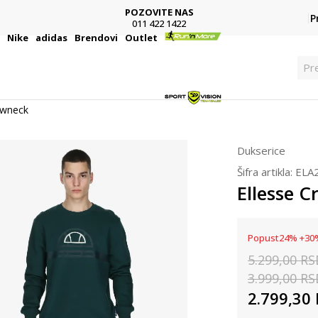
POZOVITE NAS
P
011 422 1422
i
Nike
adidas
Brendovi
Outlet
Pre
ewneck
Dukserice
Šifra artikla:
ELA
Ellesse 
Popust
24
%
+
30
5.299,00
RS
3.999,00
RS
2.799,30