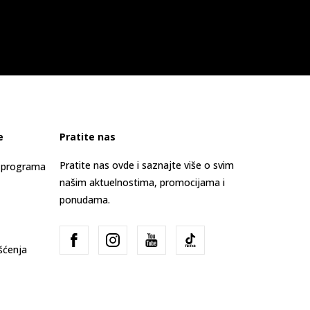
e
Pratite nas
Pratite nas ovde i saznajte više o svim
s programa
našim aktuelnostima, promocijama i
ponudama.
išćenja