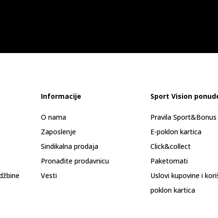
Informacije
Sport Vision ponud
O nama
Pravila Sport&Bonu
Zaposlenje
E-poklon kartica
Sindikalna prodaja
Click&collect
Pronađite prodavnicu
Paketomati
džbine
Vesti
Uslovi kupovine i kor
poklon kartica