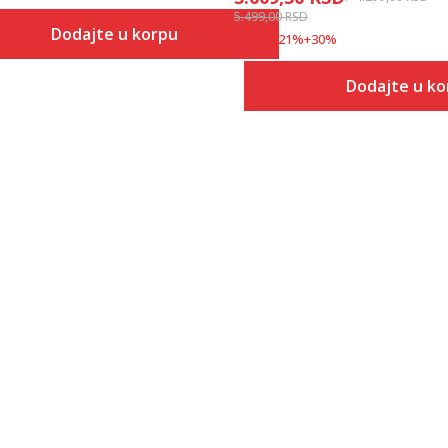
5.499,00
RSD
Dodajte u korpu
Popust
21
%
+
30
%
Veličina
Dodajte u ko
Dodaj u korpu
S
Veličina
Dodaj
S
M
M
L
L
XL
XL
2XL
2XL
3XL
3XL