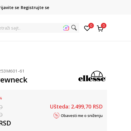
SINDIKALNA PRODAJA
Obaveš
rijavite se
Registrujte se
kupovina putem administrativne zabrane do 12 rata
0
0
traži sajt...
253M601-61
Crewneck
%
Ušteda:
2.499,70
RSD
D
D
Obavesti me o sniženju
RSD