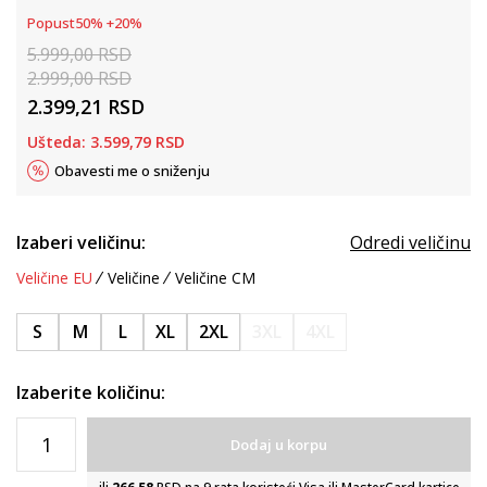
Popust
50
%
+
20
%
5.999,00
RSD
2.999,00
RSD
2.399,21
RSD
Ušteda:
3.599,79
RSD
Obavesti me o sniženju
Izaberi veličinu:
Odredi veličinu
Veličine EU
Veličine
Veličine CM
S
M
L
XL
2XL
3XL
4XL
Izaberite količinu:
Dodaj u korpu