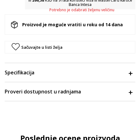
ili
266,58
RSD na 9 rata koristeći Visa ili MasterCard kartice
Banca Intesa
Potrebno je odabrati željenu veličinu
Proizvod je moguće vratiti u roku od 14 dana
Sačuvajte u listi želja
Specifikacija
Proveri dostupnost u radnjama
Poslednje ocene proizvoda