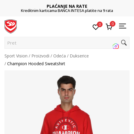
PLAĆANJE NA RATE
Kreditnim karticama BANCA INTESA platite na 9 rata
0
0
Pretraži
Sport Vision
Proizvodi
Odeća
Dukserice
Champion Hooded Sweatshirt