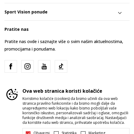
Sport Vision ponude
Pratite nas
Pratite nas ovde i saznajte više o svim našim aktuelnostima,
promocijama i ponudama.
Ova web stranica koristi kolačiće
Koristimo kolačiće (cookies) da bismo učinili da ova web
stranica pravilno funkcioniše i da bismo mogli dalje da
Srbija
Promenite
unapređujemo web lokaciju kako bismo poboljšali vaše
korisničko iskustvo, personalizovali sadržaj i oglase, omogućili
funkcije društvenih medija i analizirali saobraćaj. Nastavljajući
da koristite našu web stranicu, prihvatate upotrebu kolačića.
Obavezni
Statistika
Marketing