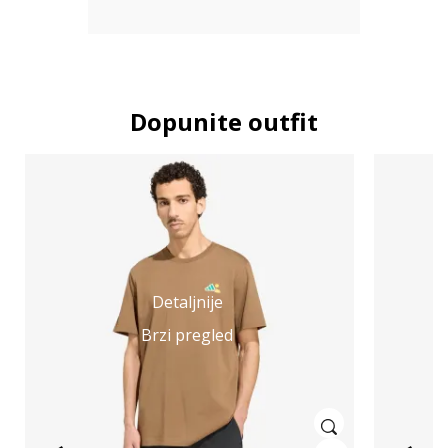
Dopunite outfit
Detaljnije
Brzi pregled