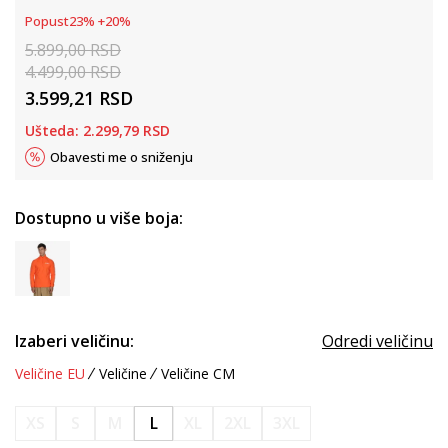
Popust
23
%
+
20
%
5.899,00
RSD
4.499,00
RSD
3.599,21
RSD
Ušteda:
2.299,79
RSD
Obavesti me o sniženju
Dostupno u više boja:
Izaberi veličinu:
Odredi veličinu
Veličine EU
Veličine
Veličine CM
XS
S
M
L
XL
2XL
3XL