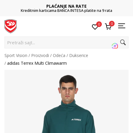
PLAĆANJE NA RATE
Kreditnim karticama BANCA INTESA platite na 9 rata
0
0
Pr
Sport Vision
Proizvodi
Odeća
Dukserice
adidas Terrex Multi Climawarm