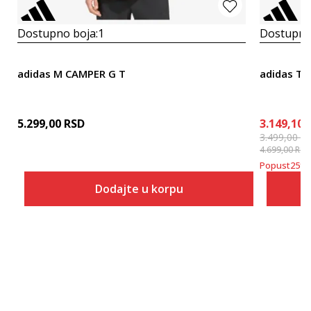
Dostupno boja:
1
Dostupno
adidas M CAMPER G T
adidas Te
5.299,00
RSD
3.149,10
3.499,00
R
4.699,00
RSD
Popust
25
%
Dodajte u korpu
Veličina
Dodaj u korpu
XS
S
M