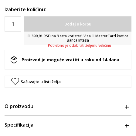
Izaberite količinu:
Dodaj u korpu
ili
399,91
RSD na 9 rata koristeći Visa ili MasterCard kartice
Banca Intesa
Potrebno je odabrati željenu veličinu
Proizvod je moguće vratiti u roku od 14 dana
Sačuvajte u listi želja
O proizvodu
Specifikacija