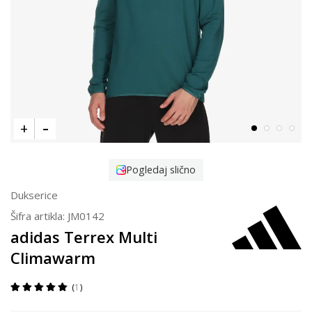
Pogledaj slično
Dukserice
Šifra artikla:
JM0142
adidas Terrex Multi
Climawarm
1