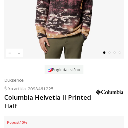
Pogledaj slično
Dukserice
Šifra artikla:
2098461225
Columbia Helvetia II Printed
Half
Popust
10
%