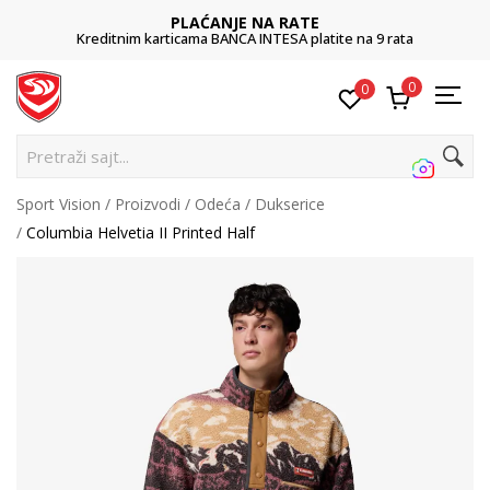
PLAĆANJE NA RATE
Kreditnim karticama BANCA INTESA platite na 9 rata
0
0
Pretraži sajt...
Sport Vision
Proizvodi
Odeća
Dukserice
Columbia Helvetia II Printed Half