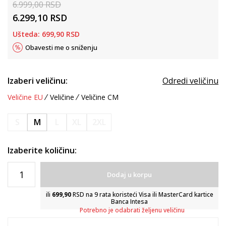
6.999,00
RSD
6.299,10
RSD
Ušteda:
699,90
RSD
Obavesti me o sniženju
Izaberi veličinu:
Odredi veličinu
Veličine EU
Veličine
Veličine CM
S
M
L
XL
2XL
Izaberite količinu:
Dodaj u korpu
ili
699,90
RSD na 9 rata koristeći Visa ili MasterCard kartice
Banca Intesa
Potrebno je odabrati željenu veličinu