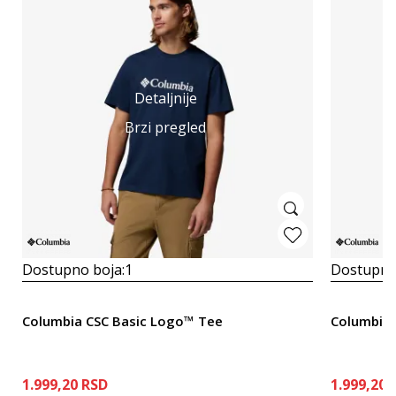
Detaljnije
Brzi pregled
Dostupno boja:
1
Dostupno
Columbia CSC Basic Logo™ Tee
Columbia 
1.999,20
RSD
1.999,20