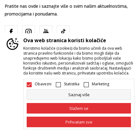
Pratite nas ovde i saznajte više o svim našim aktuelnostima,
promocijama i ponudama.
Ova web stranica koristi kolačiće
Koristimo kolačiće (cookies) da bismo učinili da ova web
stranica pravilno funkcioniše i da bismo mogli dalje da
unapređujemo web lokaciju kako bismo poboljšali vaše
korisničko iskustvo, personalizovali sadržaj i oglase, omogućili
funkcije društvenih medija i analizirali saobraćaj. Nastavljajući
Srbija
Promenite
da koristite našu web stranicu, prihvatate upotrebu kolačića.
Obavezni
Statistika
Marketing
Saznaj više
Slažem se
Nastojimo da budemo što precizniji u opisu proizvoda, prikazu slika i
Prihvatam sve
samih cena, ali ne možemo garantovati da su sve informacije kompletne i
bez grešaka. Svi artikli prikazani na sajtu su deo naše ponude i ne
podrazumeva da su dostupni u svakom trenutku. Raspoloživost robe
Obavezni
Obavezni kolačići čine stranicu upotrebljivom
možete proveriti pozivom Call Centra na 011 422 1422.