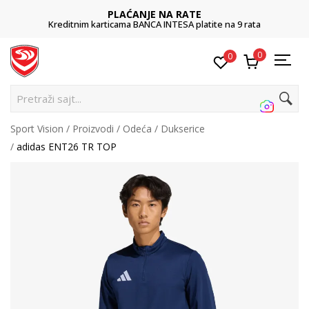
PLAĆANJE NA RATE
Kreditnim karticama BANCA INTESA platite na 9 rata
0
0
Pre
Sport Vision
Proizvodi
Odeća
Dukserice
adidas ENT26 TR TOP