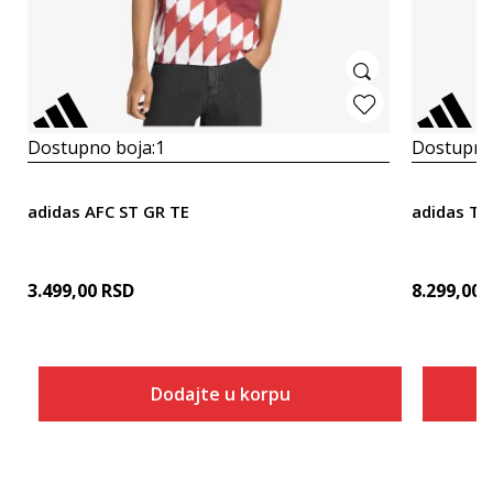
Dostupno boja:
1
Dostupno
adidas AFC ST GR TE
adidas T
3.499,00
RSD
8.299,00
Dodajte u korpu
Veličina
Dodaj u korpu
XS