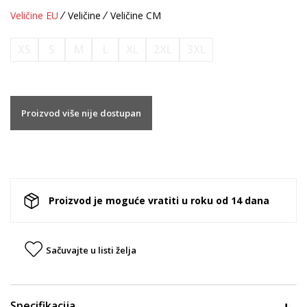
Veličine EU
Veličine
Veličine CM
XS
S
M
L
XL
2XL
3XL
Proizvod više nije dostupan
Proizvod je moguće vratiti u roku od 14 dana
Sačuvajte u listi želja
Specifikacija