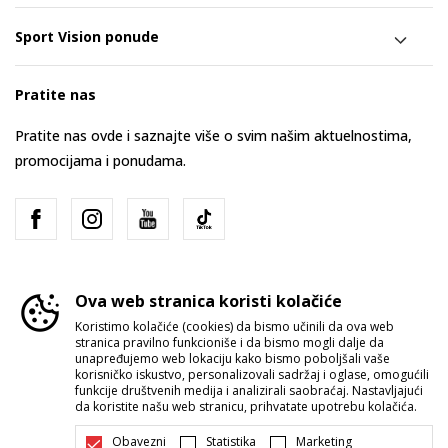
Sport Vision ponude
Pratite nas
Pratite nas ovde i saznajte više o svim našim aktuelnostima,
promocijama i ponudama.
Ova web stranica koristi kolačiće
Koristimo kolačiće (cookies) da bismo učinili da ova web
stranica pravilno funkcioniše i da bismo mogli dalje da
Srbija
Promenite
unapređujemo web lokaciju kako bismo poboljšali vaše
korisničko iskustvo, personalizovali sadržaj i oglase, omogućili
funkcije društvenih medija i analizirali saobraćaj. Nastavljajući
da koristite našu web stranicu, prihvatate upotrebu kolačića.
Obavezni
Statistika
Marketing