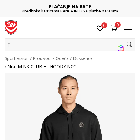
PLAĆANJE NA RATE
Kreditnim karticama BANCA INTESA platite na 9 rata
0
0
Pretr
Sport Vision
Proizvodi
Odeća
Dukserice
Nike M NK CLUB FT HOODY NCC