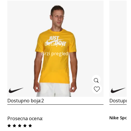
Detaljnije
Brzi pregled
Dostupno boja:
2
Dostupno
Nike Spor
Prosecna ocena
: