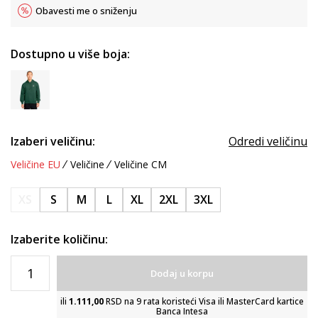
Obavesti me o sniženju
Dostupno u više boja:
Izaberi veličinu:
Odredi veličinu
Veličine EU
Veličine
Veličine CM
XS
S
M
L
XL
2XL
3XL
Izaberite količinu:
Dodaj u korpu
ili
1.111,00
RSD na 9 rata koristeći Visa ili MasterCard kartice
Banca Intesa