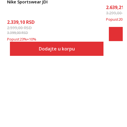
Nike Sportswear JDI
2.639,21
3.299,00
R
Popust
20
%
2.339,10
RSD
2.599,00
RSD
3.399,00
RSD
Popust
23
%
+
10
%
Dodajte u korpu
Veličina
Dodaj u korpu
XS
S
M
L