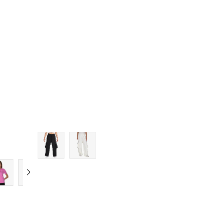
 u korpu
Dodaj u korpu
XS
S
M
L
XL