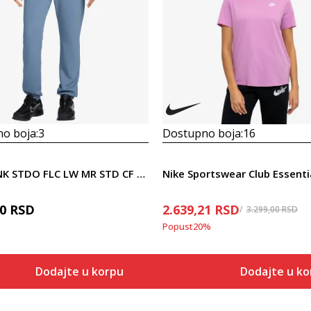
o boja:
3
Dostupno boja:
16
Nike W NK STDO FLC LW MR STD CF PNT
Nike Sportswear Club Essenti
00
RSD
2.639,21
RSD
3.299,00
RSD
Popust
20
%
Dodajte u korpu
Dodajte u ko
Veličina
Veličina