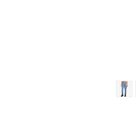
Dodaj u korpu
XS
S
M
L
XL
2XL