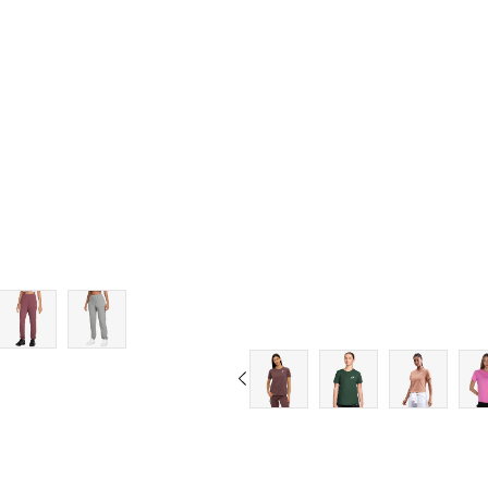
Dodaj u korpu
Dodaj
XS
XS
S
S
M
M
L
L
XL
XL
2XL