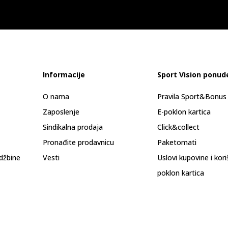
Informacije
Sport Vision ponud
O nama
Pravila Sport&Bonu
Zaposlenje
E-poklon kartica
Sindikalna prodaja
Click&collect
Pronađite prodavnicu
Paketomati
džbine
Vesti
Uslovi kupovine i kor
poklon kartica