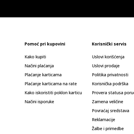
Pomoć pri kupovini
Korisnički servis
Kako kupiti
Uslovi korišćenja
Načini plaćanja
Uslovi prodaje
Plaćanje karticama
Politika privatnosti
Plaćanje karticama na rate
Korisnička podrška
Kako iskoristiti poklon karticu
Provera statusa poru
Načini isporuke
Zamena veličine
Povraćaj sredstava
Reklamacije
Žalbe i primedbe