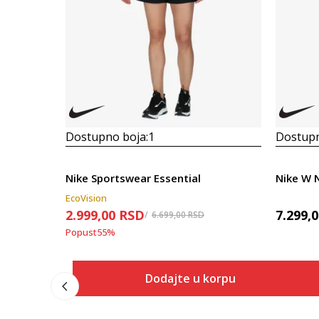
Dostupno boja:
1
Dostupn
Nike Sportswear Essential
EcoVision
2.999,00
RSD
7.299,
6.699,00
RSD
Popust
55
%
Dodajte u korpu
Veličina