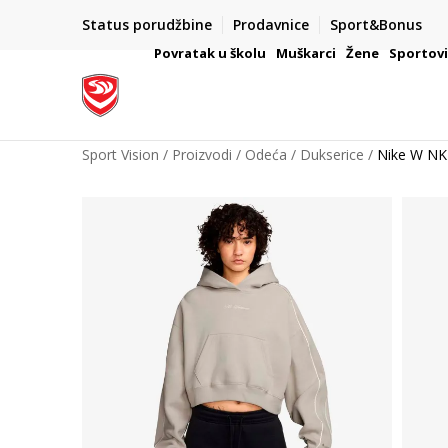
Status porudžbine
Prodavnice
Sport&Bonus
mpanije
VAŽNO OBAVEŠTENJE ZA POTROŠAČE
Povratak u školu
Muškarci
Žene
Sportov
Sport Vision
Proizvodi
Odeća
Dukserice
Nike W N