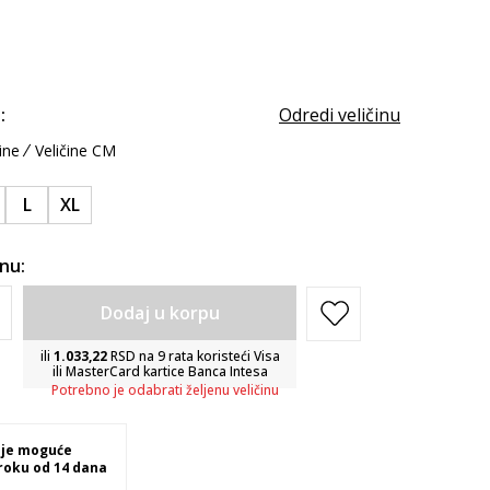
:
Odredi veličinu
ine
Veličine CM
L
XL
inu:
Dodaj u korpu
ili
1.033,22
RSD na 9 rata koristeći Visa
ili MasterCard kartice Banca Intesa
Potrebno je odabrati željenu veličinu
 je moguće
 roku od 14 dana