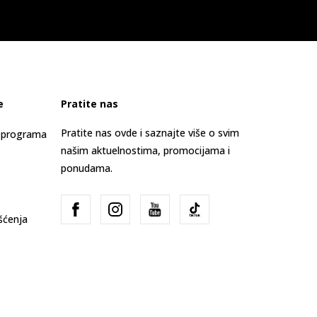
e
Pratite nas
Pratite nas ovde i saznajte više o svim
s programa
našim aktuelnostima, promocijama i
ponudama.
išćenja