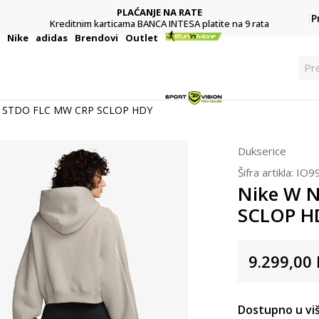
PLAĆANJE NA RATE
P
Kreditnim karticama BANCA INTESA platite na 9 rata
i
Nike
adidas
Brendovi
Outlet
Pr
K STDO FLC MW CRP SCLOP HDY
Dukserice
Šifra artikla:
IO9
Nike W 
SCLOP H
9.299,00
Dostupno u viš