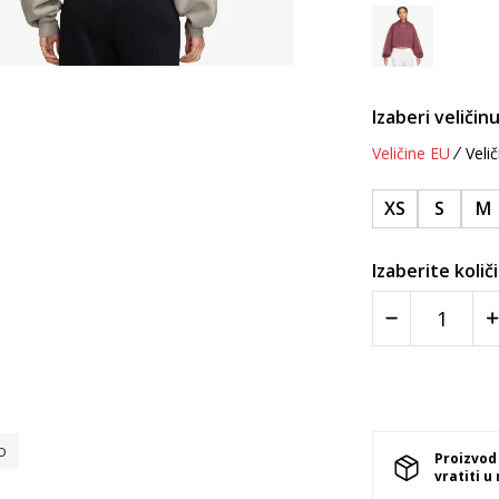
Izaberi veličinu
Veličine EU
Velič
XS
S
M
Izaberite količ
o
Proizvod
vratiti u