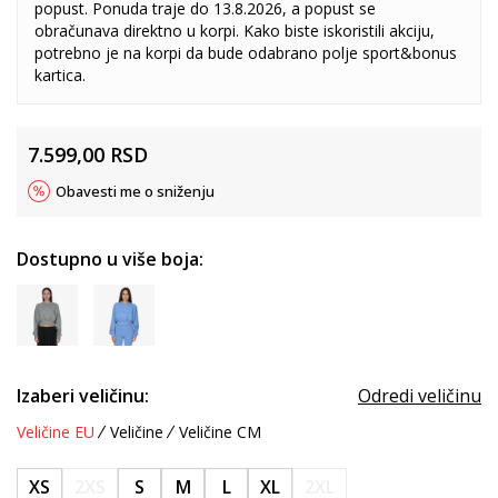
popust. Ponuda traje do 13.8.2026, a popust se
obračunava direktno u korpi. Kako biste iskoristili akciju,
potrebno je na korpi da bude odabrano polje sport&bonus
kartica.
7.599,00
RSD
Obavesti me o sniženju
Dostupno u više boja:
Izaberi veličinu:
Odredi veličinu
Veličine EU
Veličine
Veličine CM
XS
2XS
S
M
L
XL
2XL