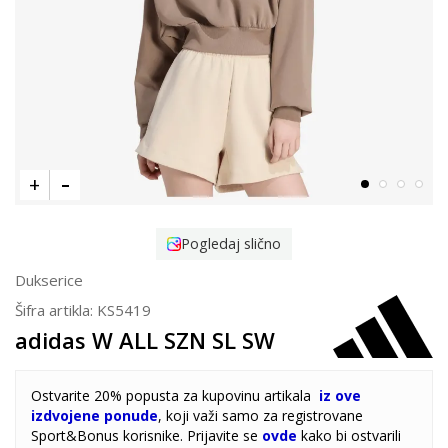
Pogledaj slično
Dukserice
Šifra artikla:
KS5419
adidas W ALL SZN SL SW
Ostvarite 20% popusta za kupovinu artikala
iz ove
izdvojene ponude
, koji važi samo za registrovane
Sport&Bonus korisnike. Prijavite se
ovde
kako bi ostvarili