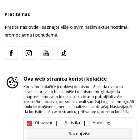
Pratite nas
Pratite nas ovde i saznajte više o svim našim aktuelnostima,
promocijama i ponudama.
Ova web stranica koristi kolačiće
Koristimo kolačiće (cookies) da bismo učinili da ova web
stranica pravilno funkcioniše i da bismo mogli dalje da
Srbija
Promenite
unapređujemo web lokaciju kako bismo poboljšali vaše
korisničko iskustvo, personalizovali sadržaj i oglase, omogućili
funkcije društvenih medija i analizirali saobraćaj. Nastavljajući
da koristite našu web stranicu, prihvatate upotrebu kolačića.
Obavezni
Statistika
Marketing
Saznaj više
Nastojimo da budemo što precizniji u opisu proizvoda, prikazu slika i