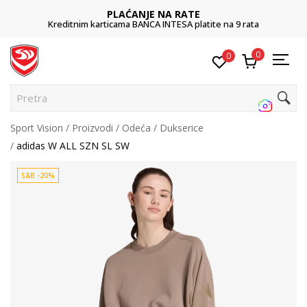
POZOVITE NAS
tite na 9 rata
011 422 1422
0
0
Pretraži s
Sport Vision
Proizvodi
Odeća
Dukserice
adidas W ALL SZN SL SW
S&B -20%