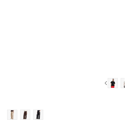
S
M
L
XL
2XL
3XL
4XL