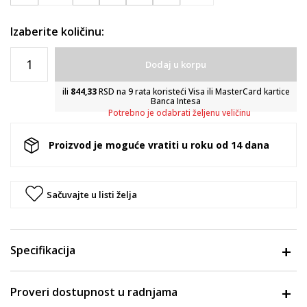
Izaberite količinu:
Dodaj u korpu
ili
844,33
RSD na 9 rata koristeći Visa ili MasterCard kartice
Banca Intesa
Potrebno je odabrati željenu veličinu
Proizvod je moguće vratiti u roku od 14 dana
Sačuvajte u listi želja
Specifikacija
Proveri dostupnost u radnjama