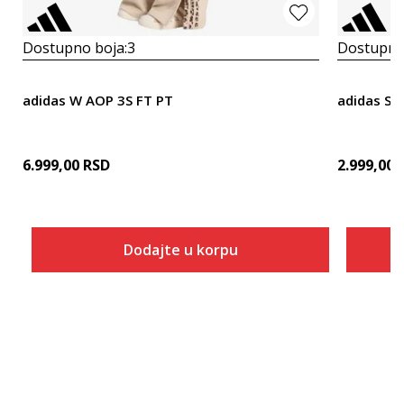
Dostupno boja:
3
Dostupno
adidas W AOP 3S FT PT
adidas Sm
6.999,00
RSD
2.999,00
Dodajte u korpu
Veličina
Dodaj u korpu
2XS
XS