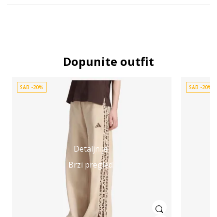
Dopunite outfit
S&B -20%
S&B -20%
Detaljnije
Brzi pregled