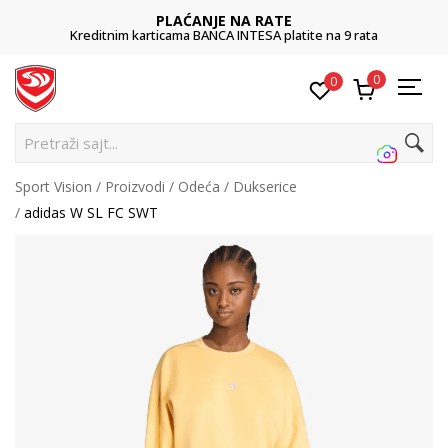
PLAĆANJE NA RATE
Kreditnim karticama BANCA INTESA platite na 9 rata
0
0
Pr
Sport Vision
Proizvodi
Odeća
Dukserice
adidas W SL FC SWT