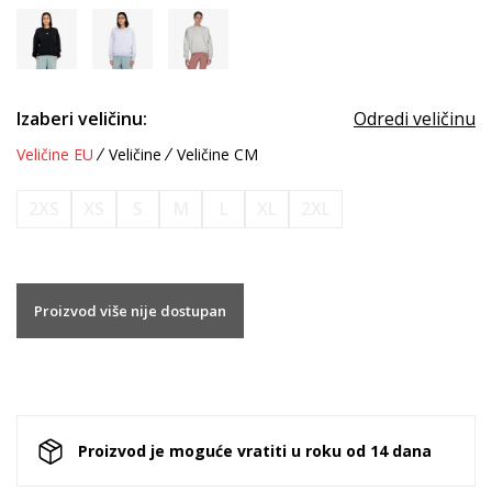
Izaberi veličinu:
Odredi veličinu
Veličine EU
Veličine
Veličine CM
2XS
XS
S
M
L
XL
2XL
Proizvod više nije dostupan
Proizvod je moguće vratiti u roku od 14 dana