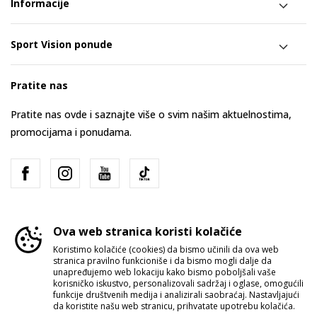
Informacije
Sport Vision ponude
Pratite nas
Pratite nas ovde i saznajte više o svim našim aktuelnostima,
promocijama i ponudama.
Ova web stranica koristi kolačiće
Koristimo kolačiće (cookies) da bismo učinili da ova web
stranica pravilno funkcioniše i da bismo mogli dalje da
Srbija
Promenite
unapređujemo web lokaciju kako bismo poboljšali vaše
korisničko iskustvo, personalizovali sadržaj i oglase, omogućili
funkcije društvenih medija i analizirali saobraćaj. Nastavljajući
da koristite našu web stranicu, prihvatate upotrebu kolačića.