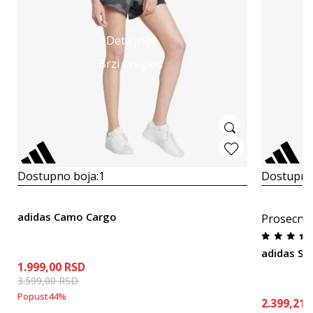
Detaljnije
Brzi pregled
Dostupno boja:
1
Dostupno
adidas Camo Cargo
Prosecna
adidas Sm
1.999,00
RSD
3.599,00
RSD
Popust
44
%
2.399,21