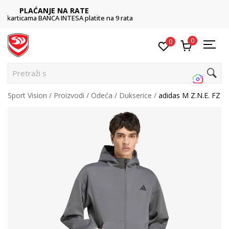
POZOVITE NAS
011 422 1422
0
0
Pretraži sajt.
Sport Vision
Proizvodi
Odeća
Dukserice
adidas M Z.N.E. FZ