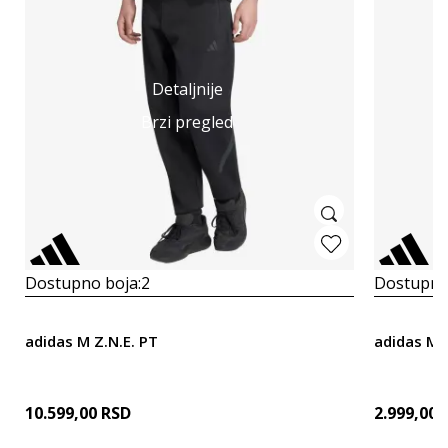
Detaljnije
Brzi pregled
Dostupno boja:
2
Dostupno
adidas M Z.N.E. PT
adidas M 
10.599,00
RSD
2.999,00