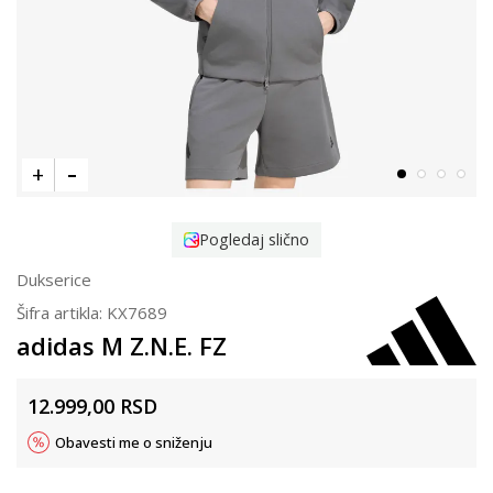
Pogledaj slično
Dukserice
Šifra artikla:
KX7689
adidas M Z.N.E. FZ
12.999,00
RSD
Obavesti me o sniženju