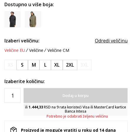
Dostupno u više boja:
Izaberi veličinu:
Odredi veličinu
Veličine EU
Veličine
Veličine CM
XS
S
M
L
XL
2XL
3XL
Izaberite količinu:
Dodaj u korpu
ili
1.444,33
RSD na 9 rata koristeći Visa ili MasterCard kartice
Banca Intesa
Potrebno je odabrati željenu veličinu
Proizvod je moguće vratiti u roku od 14 dana