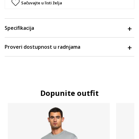
Sačuvajte u listi želja
Specifikacija
Proveri dostupnost u radnjama
Dopunite outfit