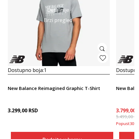
Detaljnije
Brzi pregled
Dostupno boja:
1
Dostupno
New Balance Reimagined Graphic T-Shirt
New Balan
3.299,00
RSD
3.799,00
5.499,00
R
Popust
30
%