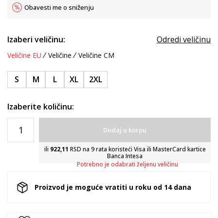
Obavesti me o sniženju
Izaberi veličinu:
Odredi veličinu
Veličine EU
Veličine
Veličine CM
S
M
L
XL
2XL
Izaberite količinu:
Dodaj u korpu
ili
922,11
RSD na 9 rata koristeći Visa ili MasterCard kartice
Banca Intesa
Potrebno je odabrati željenu veličinu
Proizvod je moguće vratiti u roku od 14 dana