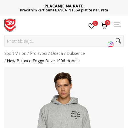
PLAĆANJE NA RATE
Kreditnim karticama BANCA INTESA platite na 9 rata
0
0
Pretraži sajt...
Sport Vision
Proizvodi
Odeća
Dukserice
New Balance Foggy Daze 1906 Hoodie