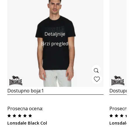
Detaljnije
Brzi pregled
Dostupno boja:
1
Dostupno
Prosecna ocena
:
Prosecna
Lonsdale Black Col
Lonsdale 