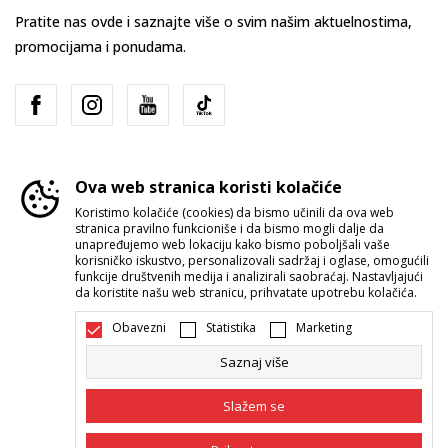
Pratite nas ovde i saznajte više o svim našim aktuelnostima,
promocijama i ponudama.
Ova web stranica koristi kolačiće
Koristimo kolačiće (cookies) da bismo učinili da ova web
stranica pravilno funkcioniše i da bismo mogli dalje da
Srbija
Promenite
unapređujemo web lokaciju kako bismo poboljšali vaše
korisničko iskustvo, personalizovali sadržaj i oglase, omogućili
funkcije društvenih medija i analizirali saobraćaj. Nastavljajući
da koristite našu web stranicu, prihvatate upotrebu kolačića.
Obavezni
Statistika
Marketing
Saznaj više
Nastojimo da budemo što precizniji u opisu proizvoda, prikazu slika i
samih cena, ali ne možemo garantovati da su sve informacije kompletne i
Slažem se
bez grešaka. Svi artikli prikazani na sajtu su deo naše ponude i ne
podrazumeva da su dostupni u svakom trenutku. Raspoloživost robe
možete proveriti pozivom Call Centra na 011 422 1422.