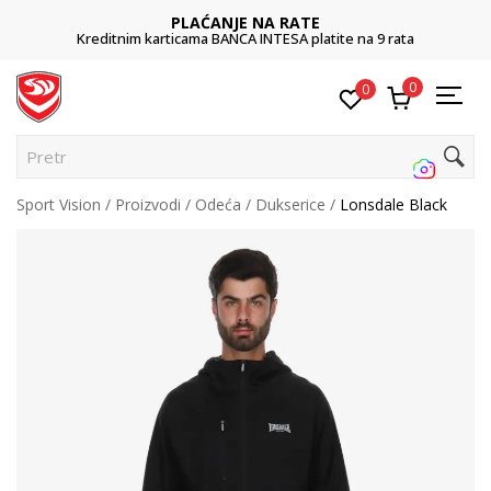
PLAĆANJE NA RATE
Kreditnim karticama BANCA INTESA platite na 9 rata
0
0
Pretraži
Sport Vision
Proizvodi
Odeća
Dukserice
Lonsdale Black