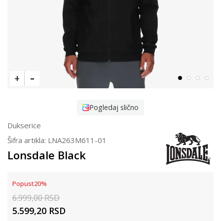
Pogledaj slično
Dukserice
Šifra artikla:
LNA263M611-01
Lonsdale Black
Popust
20
%
6.999,00
RSD
5.599,20
RSD