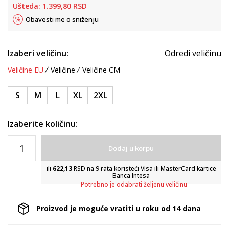
Ušteda:
1.399,80
RSD
Obavesti me o sniženju
Izaberi veličinu:
Odredi veličinu
Veličine EU
Veličine
Veličine CM
S
M
L
XL
2XL
Izaberite količinu:
Dodaj u korpu
ili
622,13
RSD na 9 rata koristeći Visa ili MasterCard kartice
Banca Intesa
Potrebno je odabrati željenu veličinu
Proizvod je moguće vratiti u roku od 14 dana