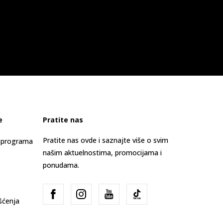
e
Pratite nas
Pratite nas ovde i saznajte više o svim
s programa
našim aktuelnostima, promocijama i
ponudama.
išćenja