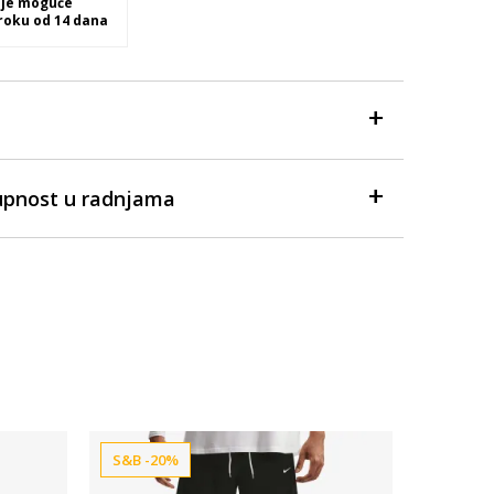
 je moguće
 roku od 14 dana
upnost u radnjama
S&B -20%