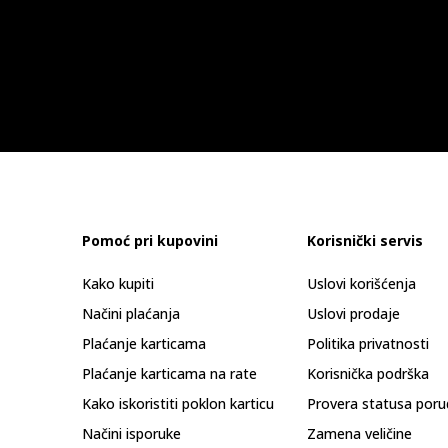
Pomoć pri kupovini
Korisnički servis
Kako kupiti
Uslovi korišćenja
Načini plaćanja
Uslovi prodaje
Plaćanje karticama
Politika privatnosti
Plaćanje karticama na rate
Korisnička podrška
Kako iskoristiti poklon karticu
Provera statusa poru
Načini isporuke
Zamena veličine