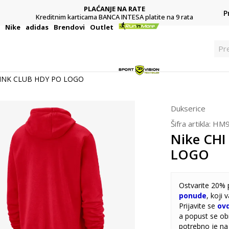
PLAĆANJE NA RATE
P
Kreditnim karticama BANCA INTESA platite na 9 rata
i
Nike
adidas
Brendovi
Outlet
Pr
 MNK CLUB HDY PO LOGO
Dukserice
Šifra artikla:
HM9
Nike CH
LOGO
Ostvarite 20% 
ponude
, koji
Prijavite se
ov
a popust se obr
potrebno je na