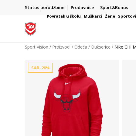
Status porudžbine
Prodavnice
Sport&Bonus
mpanije
VAŽNO OBAVEŠTENJE ZA POTROŠAČE
Povratak u školu
Muškarci
Žene
Sportov
Sport Vision
Proizvodi
Odeća
Dukserice
Nike CHI
S&B -20%