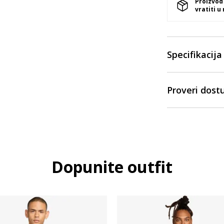
Proizvod
vratiti u
Specifikacija
Proveri dost
Dopunite outfit