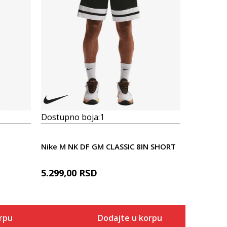
Dostupno boja:
1
Dostupno
Nike M NK DF GM CLASSIC 8IN SHORT
Prosecna
5.299,00
RSD
Nike Jord
6.799,00
Popust
20
%
rpu
Dodajte u korpu