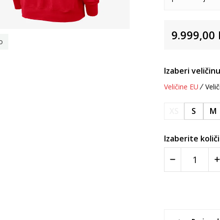
9.999,00
o
Izaberi veličinu
Veličine EU
Velič
XS
S
M
Izaberite količ