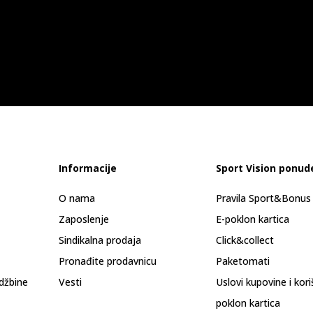
Informacije
Sport Vision ponud
O nama
Pravila Sport&Bonu
Zaposlenje
E-poklon kartica
Sindikalna prodaja
Click&collect
Pronađite prodavnicu
Paketomati
džbine
Vesti
Uslovi kupovine i kor
poklon kartica