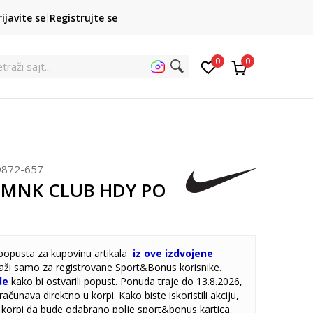
POZOVITE NAS
rijavite se
Registrujte se
011 422 1422
kupovina p
0
0
e
872-657
I MNK CLUB HDY PO
popusta za kupovinu artikala
iz ove izdvojene
 važi samo za registrovane Sport&Bonus korisnike.
de
kako bi ostvarili popust. Ponuda traje do 13.8.2026,
ačunava direktno u korpi. Kako biste iskoristili akciju,
 korpi da bude odabrano polje sport&bonus kartica.