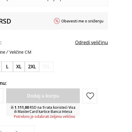
RSD
Obavesti me o sniženju
:
Odredi veličinu
ine
Veličine CM
L
XL
2XL
3XL
inu:
Dodaj u korpu
ili
1.111,00
RSD na 9 rata koristeći Visa
ili MasterCard kartice Banca Intesa
Potrebno je odabrati željenu veličinu