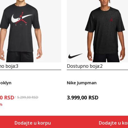
o boja:
3
Dostupno boja:
2
ooklyn
Nike Jumpman
00
RSD
3.999,00
RSD
5.299,00
RSD
%
Dodajte u korpu
Dodajte u ko