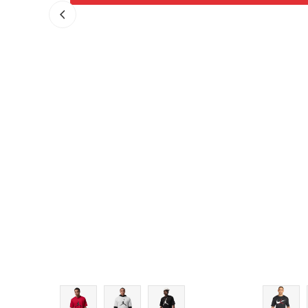
Veličina
Dodaj u korpu
XS
S
M
L
XL
2XL
3XL