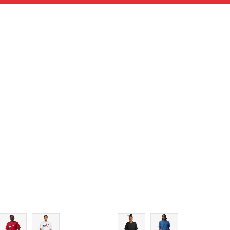
Veličina
Veličina
Dodaj u korpu
Dodaj
XS
XS
S
S
M
M
L
L
XL
XL
2XL
2XL
3XL
3XL