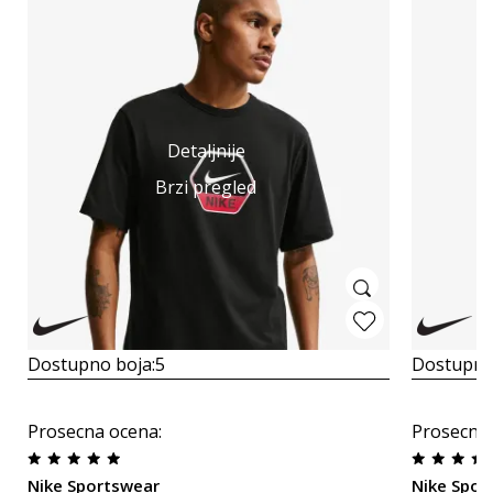
Detaljnije
Brzi pregled
Dostupno boja:
5
Dostupno
Prosecna ocena
:
Prosecna
Nike Sportswear
Nike Spor