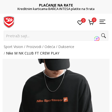
PLAĆANJE NA RATE
Kreditnim karticama BANCA INTESA platite na 9 rata
0
0
P
Sport Vision
Proizvodi
Odeća
Dukserice
Nike M NK CLUB FT CREW PLAY