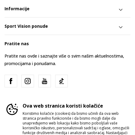
Informacije
Sport Vision ponude
Pratite nas
Pratite nas ovde i saznajte više o svim našim aktuelnostima,
promocijama i ponudama.
Ova web stranica koristi kolačiće
Koristimo kolačiće (cookies) da bismo učinili da ova web
stranica pravilno funkcioniše i da bismo mogli dalje da
Srbija
Promenite
unapređujemo web lokaciju kako bismo poboljšali vaše
korisničko iskustvo, personalizovali sadržaj i oglase, omogućili
funkcije društvenih medija i analizirali saobraćaj. Nastavljajući