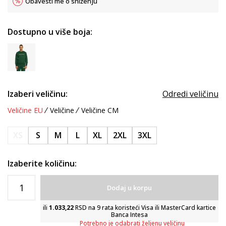
Obavesti me o sniženju
Dostupno u više boja:
Izaberi veličinu:
Odredi veličinu
Veličine EU
Veličine
Veličine CM
XS
S
M
L
XL
2XL
3XL
Izaberite količinu:
Dodaj u korpu
ili
1.033,22
RSD na 9 rata koristeći Visa ili MasterCard kartice
Banca Intesa
Potrebno je odabrati željenu veličinu